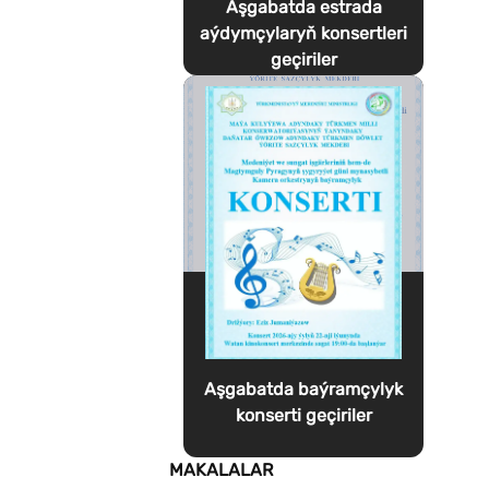
Aşgabatda estrada
aýdymçylaryň konsertleri
geçiriler
Aşgabatda baýramçylyk
konserti geçiriler
MAKALALAR