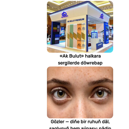
«Ak Bulut» halkara
sergilerde döwrebap
gurluşyk çözgütlerini
görkezýär
Gözler — diňe bir ruhuň däl,
saglygyň hem aýnasy: nädip