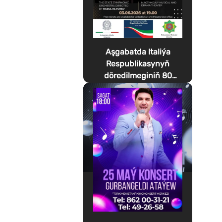
Aşgabatda Italiýa
Respublikasynyň
döredilmeginiň 80
ýyllygyna bagyşlanan
Festa della Musica
geçirilýär