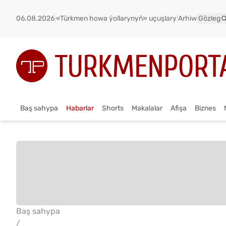
06.08.2026
|
«Türkmen howa ýollarynyň» uçuşlary
|
Arhiw
|
Gözleg
Baş sahypa
Habarlar
Shorts
Makalalar
Afişa
Biznes
Baş sahypa
/