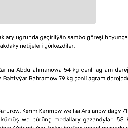
aklary ugrunda geçirilýän sambo göreşi boýunça
kdaky netijeleri görkezdiler.
arina Abdurahmanowa 54 kg çenli agram dereje
şda Bahtyýar Bahramow 79 kg çenli agram dereje
furow, Kerim Kerimow we Isa Arslanow dagy 71
, kümüş we bürünç medallary gazandylar. 58 