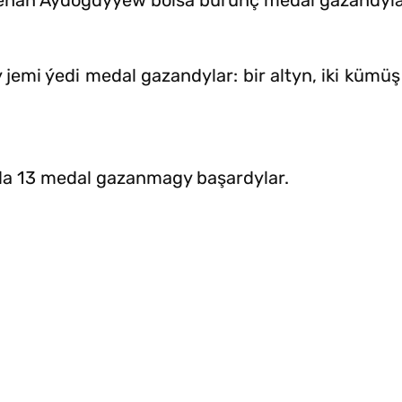
ehan Aýdogdyýew bolsa bürünç medal gazandyla
jemi ýedi medal gazandylar: bir altyn, iki kümü
a 13 medal gazanmagy başardylar.