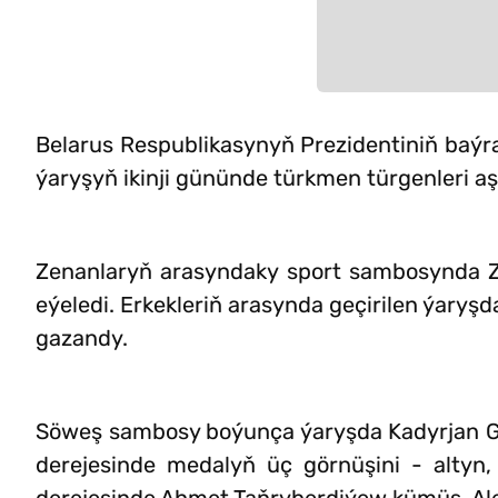
Belarus Respublikasynyň Prezidentiniň baýr
ýaryşyň ikinji gününde türkmen türgenleri aşa
Zenanlaryň arasyndaky sport sambosynda Z
eýeledi. Erkekleriň arasynda geçirilen ýary
gazandy.
Söweş sambosy boýunça ýaryşda Kadyrjan Ga
derejesinde medalyň üç görnüşini - altyn