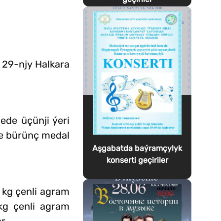
 29-njy Halkara
de üçünji ýeri
de bürünç medal
Aşgabatda baýramçylyk
konserti geçiriler
 kg çenli agram
kg çenli agram