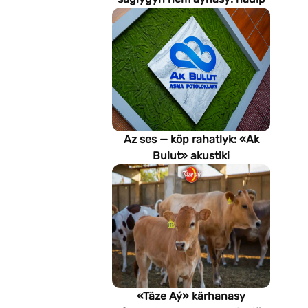
emeli aň keselleri suratlar
arkaly anyklaýar?
Az ses — köp rahatlyk: «Ak
Bulut» akustiki
potoloklarynyň
artykmaçlyklary
«Täze Aý» kärhanasy