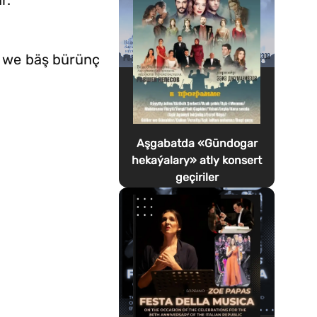
r.
ş we bäş bürünç
Aşgabatda «Gündogar
hekaýalary» atly konsert
geçiriler