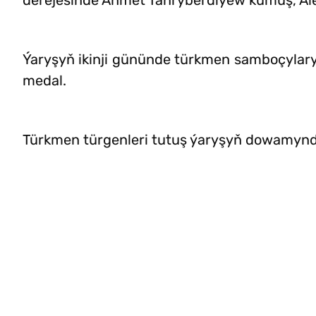
derejesinde Ahmet Taňryberdiýew kümüş, Al
Ýaryşyň ikinji gününde türkmen samboçylary 
medal.
Türkmen türgenleri tutuş ýaryşyň dowamynd