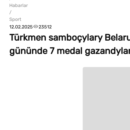
Habarlar
/
Sport
12.02.2025
23512
Türkmen samboçylary Belarusd
gününde 7 medal gazandyla