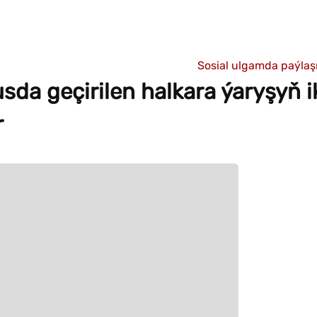
Sosial ulgamda paýla
a geçirilen halkara ýaryşyň ik
r