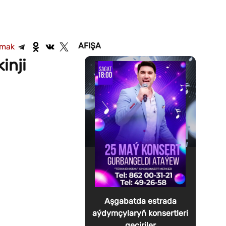
AFIŞA
şmak
inji
Aşgabatda estrada
aýdymçylaryň konsertleri
geçiriler