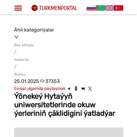
Ähli kategoriýalar
Baş sahypa
/
Habarlar
/
Biznes
25.01.2025
37353
Sosial ulgamda paýlaşmak
Ýönekeý Hytaýyň
uniwersitetlerinde okuw
ýerleriniň çäklidigini ýatladýar