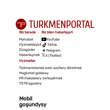
Biz barada
Biz bilen habarlaşyň
Mahabat
YouTube
Hyzmatdaşlyk
TikTok
Düzgünler
Telegram
Habarlaşmak
X (Twitter)
Hyzmatlar
Türkmenistanda web-saýtlary döretmek
Maglumat goldawy
PR makalalary ýerleşdirmek
TSTB agzalary
Mobil
goşundysy