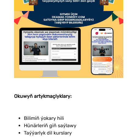
Okuwyň artykmaçlyklary:
Bilimiň ýokary hili
Hünärleriň giň saýlawy
Taýýarlyk dil kurslary