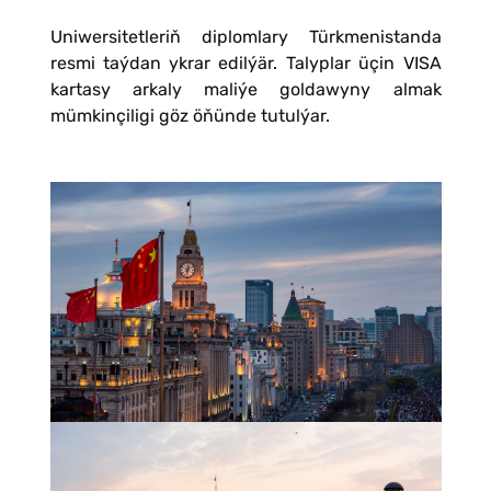
Uniwersitetleriň diplomlary Türkmenistanda
resmi taýdan ykrar edilýär. Talyplar üçin VISA
kartasy arkaly maliýe goldawyny almak
mümkinçiligi göz öňünde tutulýar.