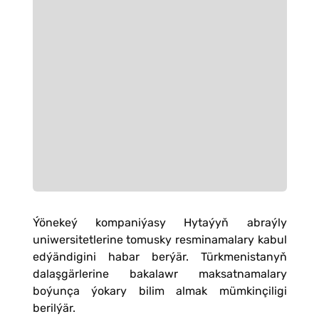
Ýönekeý kompaniýasy Hytaýyň abraýly
uniwersitetlerine tomusky resminamalary kabul
edýändigini habar berýär. Türkmenistanyň
dalaşgärlerine bakalawr maksatnamalary
boýunça ýokary bilim almak mümkinçiligi
berilýär.