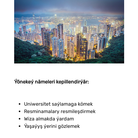
Ýönekeý nämeleri kepillendirýär:
Uniwersitet saýlamaga kömek
Resminamalary resmileşdirmek
Wiza almakda ýardam
Ýaşaýyş ýerini gözlemek