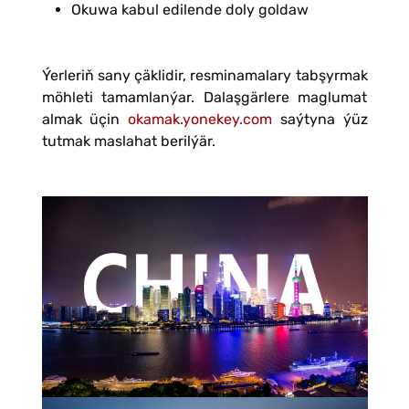
Okuwa kabul edilende doly goldaw
Ýerleriň sany çäklidir, resminamalary tabşyrmak
möhleti tamamlanýar. Dalaşgärlere maglumat
almak üçin
okamak.yonekey.com
saýtyna ýüz
tutmak maslahat berilýär.