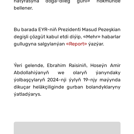
hatyrasyna doga-dileg güni» hökmünde
bellener.
Bu barada EYR-niň Prezidenti Masud Pezeşkian
degişli çözgüt kabul etdi diýip, «Mehr» habarlar
gullugyna salgylanýan
«Report»
ýazýar.
Ýeri gelende, Ebrahim Raisiniň, Hoseýn Amir
Abdollahiýanyň we olaryň ýanyndaky
ýolbaşçylaryň 2024-nji ýylyň 19-njy maýynda
dikuçar heläkçiliginde gurban bolandyklaryny
ýatladýarys.