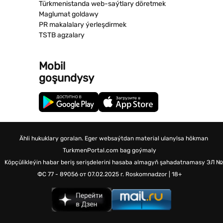
Türkmenistanda web-saýtlary döretmek
Maglumat goldawy
PR makalalary ýerleşdirmek
TSTB agzalary
Mobil
goşundysy
Ähli hukuklary goralan. Eger websaýtdan material ulanylsa hökman
TurkmenPortal.com bag goýmaly
Köpçülikleýin habar beriş serişdelerini hasaba almagyň şahadatnamasy
ЭЛ №
ФС 77 - 89056 от 07.02.2025 г.
Roskomnadzor | 18+