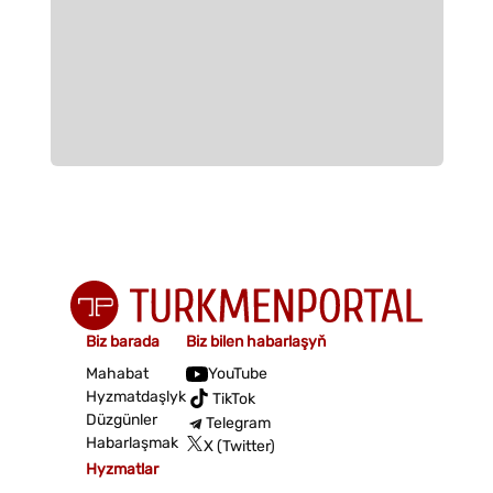
Biz barada
Biz bilen habarlaşyň
Mahabat
YouTube
Hyzmatdaşlyk
TikTok
Düzgünler
Telegram
Habarlaşmak
X (Twitter)
Hyzmatlar