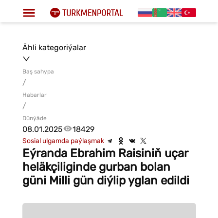
Ähli kategoriýalar
Baş sahypa
/
Habarlar
/
Dünýäde
08.01.2025
18429
Sosial ulgamda paýlaşmak
Eýranda Ebrahim Raisiniň uçar
heläkçiliginde gurban bolan
güni Milli gün diýlip yglan edildi