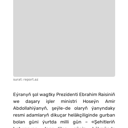
surat: report.az
Eýranyň şol wagtky Prezidenti Ebrahim Raisiniň
we daşary işler ministri Hoseýn Amir
Abdollahiýanyň, şeýle-de olaryň ýanyndaky
resmi adamlaryň dikuçar heläkçiliginde gurban
bolan güni ýurtda milli gün – «Şehitleriň