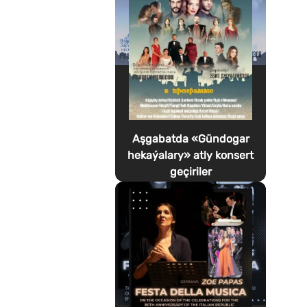
Aşgabatda «Gündogar
hekaýalary» atly konsert
geçiriler