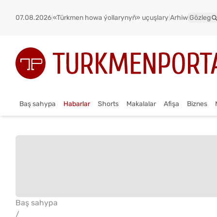
07.08.2026
|
«Türkmen howa ýollarynyň» uçuşlary
|
Arhiw
|
Gözleg
Baş sahypa
Habarlar
Shorts
Makalalar
Afişa
Biznes
Baş sahypa
/