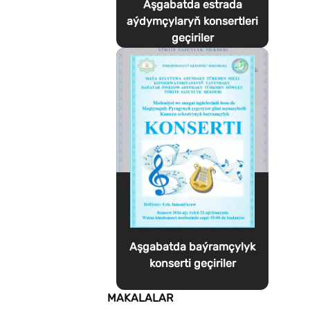
Aşgabatda estrada
aýdymçylaryň konsertleri
geçiriler
Aşgabatda baýramçylyk
konserti geçiriler
MAKALALAR