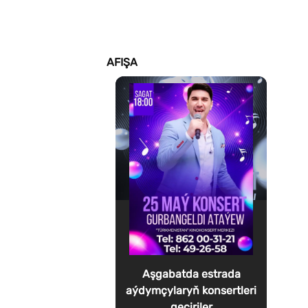
AFIŞA
Aşgabatda estrada
aýdymçylaryň konsertleri
geçiriler