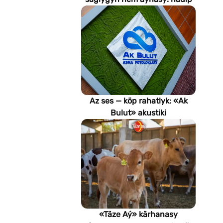
emeli aň keselleri suratlar
arkaly anyklaýar?
Az ses — köp rahatlyk: «Ak
Bulut» akustiki
potoloklarynyň
artykmaçlyklary
«Täze Aý» kärhanasy