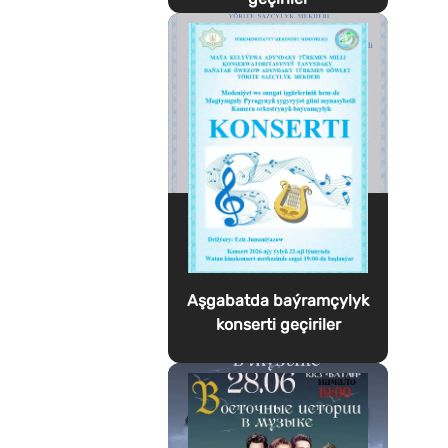
Aşgabatda baýramçylyk
konserti geçiriler