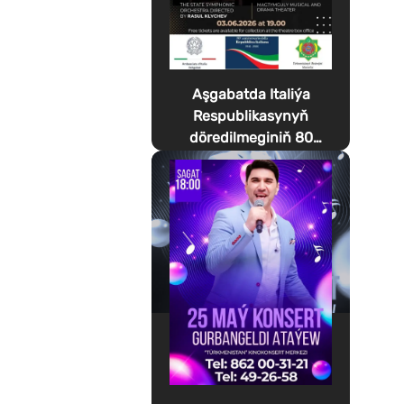
Aşgabatda Italiýa
Respublikasynyň
döredilmeginiň 80
ýyllygyna bagyşlanan
Festa della Musica
geçirilýär