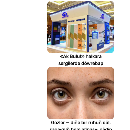
«Ak Bulut» halkara
sergilerde döwrebap
gurluşyk çözgütlerini
görkezýär
Gözler — diňe bir ruhuň däl,
saglygyň hem aýnasy: nädip