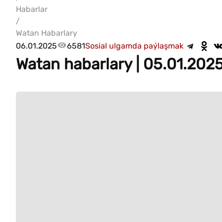
Habarlar
/
Watan Habarlary
06.01.2025
6581
Sosial ulgamda paýlaşmak
Watan habarlary | 05.01.202