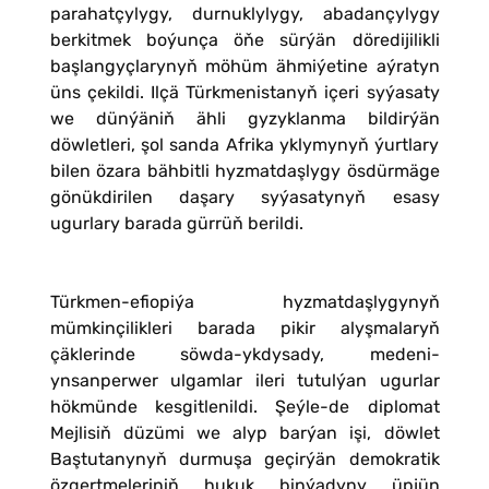
parahatçylygy, durnuklylygy, abadançylygy
berkitmek boýunça öňe sürýän döredijilikli
başlangyçlarynyň möhüm ähmiýetine aýratyn
üns çekildi. Ilçä Türkmenistanyň içeri syýasaty
we dünýäniň ähli gyzyklanma bildirýän
döwletleri, şol sanda Afrika yklymynyň ýurtlary
bilen özara bähbitli hyzmatdaşlygy ösdürmäge
gönükdirilen daşary syýasatynyň esasy
ugurlary barada gürrüň berildi.
Türkmen-efiopiýa hyzmatdaşlygynyň
mümkinçilikleri barada pikir alyşmalaryň
çäklerinde söwda-ykdysady, medeni-
ynsanperwer ulgamlar ileri tutulýan ugurlar
hökmünde kesgitlenildi. Şeýle-de diplomat
Mejlisiň düzümi we alyp barýan işi, döwlet
Baştutanynyň durmuşa geçirýän demokratik
özgertmeleriniň hukuk binýadyny üpjün