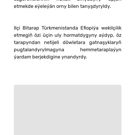
etmekde eýeleýän orny bilen tanyşdyryldy.
Ilçi Bitarap Türkmenistanda Efiopiýa wekilçilik
etmegiň özi üçin uly hormatdygyny aýdyp, öz
tarapyndan netijeli döwletara gatnaşyklaryň
pugtalandyrylmagyna hemmetaraplaýyn
ýardam berjekdigine ynandyrdy.