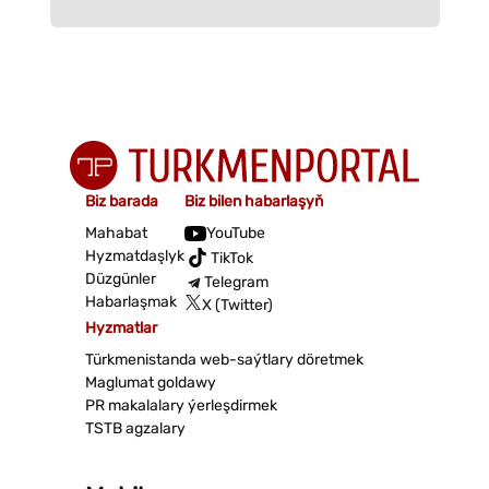
Biz barada
Biz bilen habarlaşyň
Mahabat
YouTube
Hyzmatdaşlyk
TikTok
Düzgünler
Telegram
Habarlaşmak
X (Twitter)
Hyzmatlar
Türkmenistanda web-saýtlary döretmek
Maglumat goldawy
PR makalalary ýerleşdirmek
TSTB agzalary