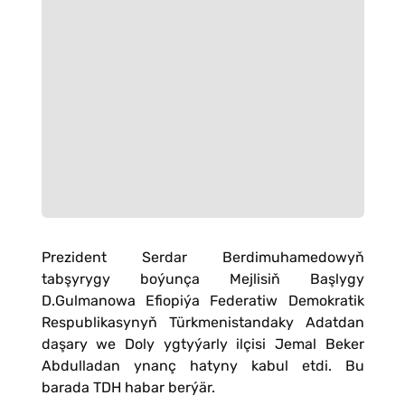
Prezident Serdar Berdimuhamedowyň
tabşyrygy boýunça Mejlisiň Başlygy
D.Gulmanowa Efiopiýa Federatiw Demokratik
Respublikasynyň Türkmenistandaky Adatdan
daşary we Doly ygtyýarly ilçisi Jemal Beker
Abdulladan ynanç hatyny kabul etdi. Bu
barada TDH habar berýär.