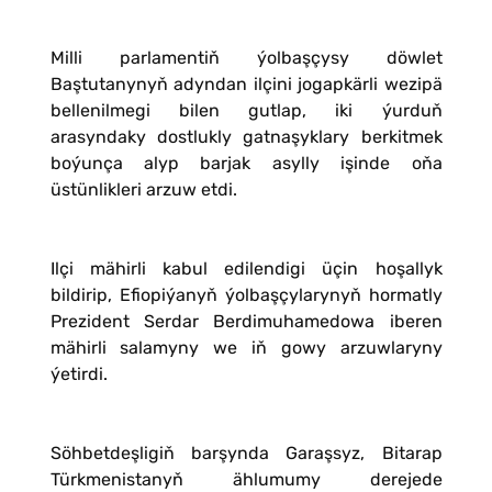
Milli parlamentiň ýolbaşçysy döwlet
Baştutanynyň adyndan ilçini jogapkärli wezipä
bellenilmegi bilen gutlap, iki ýurduň
arasyndaky dostlukly gatnaşyklary berkitmek
boýunça alyp barjak asylly işinde oňa
üstünlikleri arzuw etdi.
Ilçi mähirli kabul edilendigi üçin hoşallyk
bildirip, Efiopiýanyň ýolbaşçylarynyň hormatly
Prezident Serdar Berdimuhamedowa iberen
mähirli salamyny we iň gowy arzuwlaryny
ýetirdi.
Söhbetdeşligiň barşynda Garaşsyz, Bitarap
Türkmenistanyň ählumumy derejede