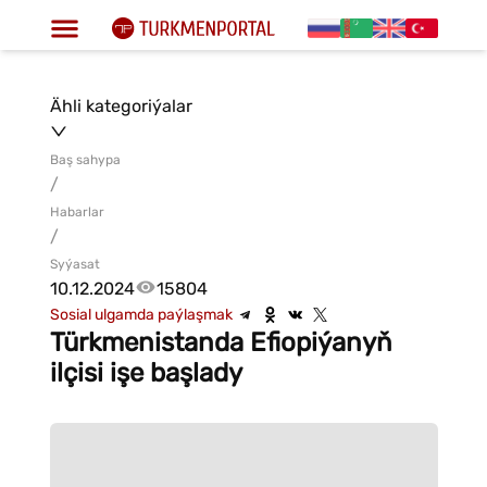
Ähli kategoriýalar
Baş sahypa
/
Habarlar
/
Syýasat
10.12.2024
15804
Sosial ulgamda paýlaşmak
Türkmenistanda Efiopiýanyň
ilçisi işe başlady