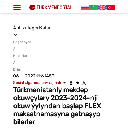
Ähli kategoriýalar
Baş sahypa
/
Habarlar
/
Bilim
06.11.2022
61483
Sosial ulgamda paýlaşmak
Türkmenistanly mekdep
okuwçylary 2023-2024-nji
okuw ýylyndan başlap FLEX
maksatnamasyna gatnaşyp
bilerler