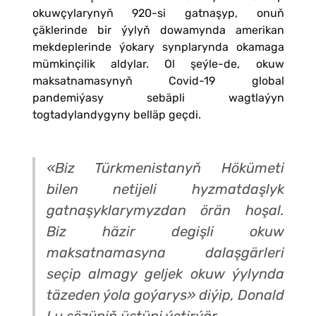
okuwçylarynyň 920-si gatnaşyp, onuň
çäklerinde bir ýylyň dowamynda amerikan
mekdeplerinde ýokary synplarynda okamaga
mümkinçilik aldylar. Ol şeýle-de, okuw
maksatnamasynyň Covid-19 global
pandemiýasy sebäpli wagtlaýyn
togtadylandygyny belläp geçdi.
«Biz Türkmenistanyň Hökümeti
bilen netijeli hyzmatdaşlyk
gatnaşyklarymyzdan örän hoşal.
Biz häzir degişli okuw
maksatnamasyna dalaşgärleri
seçip almagy geljek okuw ýylynda
täzeden ýola goýarys» diýip, Donald