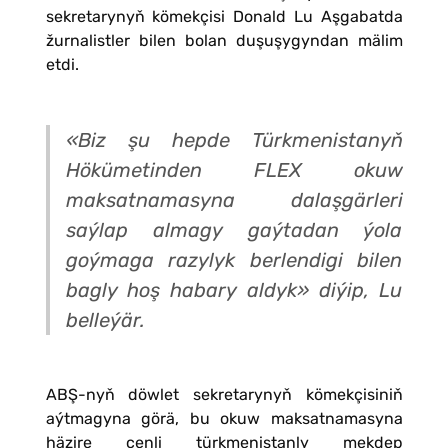
sekretarynyň kömekçisi Donald Lu Aşgabatda
žurnalistler bilen bolan duşuşygyndan mälim
etdi.
«Biz şu hepde Türkmenistanyň
Hökümetinden FLEX okuw
maksatnamasyna dalaşgärleri
saýlap almagy gaýtadan ýola
goýmaga razylyk berlendigi bilen
bagly hoş habary aldyk» diýip, Lu
belleýär.
ABŞ-nyň döwlet sekretarynyň kömekçisiniň
aýtmagyna görä, bu okuw maksatnamasyna
häzire çenli türkmenistanly mekdep