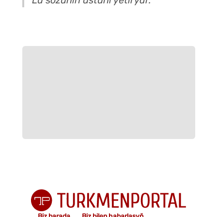
Lu sözüniň üstüni ýetirýär.
Biz barada
Biz bilen habarlaşyň