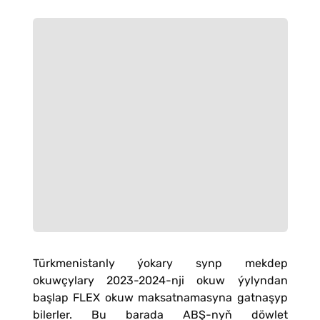
Türkmenistanly ýokary synp mekdep
okuwçylary 2023-2024-nji okuw ýylyndan
başlap FLEX okuw maksatnamasyna gatnaşyp
bilerler. Bu barada ABŞ-nyň döwlet