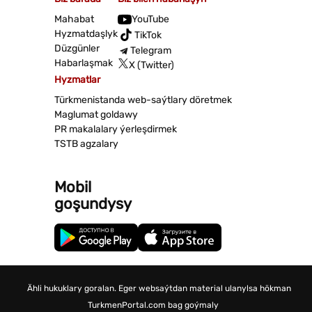
Mahabat
YouTube
Hyzmatdaşlyk
TikTok
Düzgünler
Telegram
Habarlaşmak
X (Twitter)
Hyzmatlar
Türkmenistanda web-saýtlary döretmek
Maglumat goldawy
PR makalalary ýerleşdirmek
TSTB agzalary
Mobil
goşundysy
Ähli hukuklary goralan. Eger websaýtdan material ulanylsa hökman
TurkmenPortal.com bag goýmaly