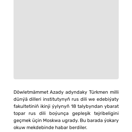
Döwletmämmet Azady adyndaky Türkmen milli
dünýä dilleri institutynyň rus dili we edebiýaty
fakultetiniň ikinji ýylynyň 18 talybyndan ybarat
topar rus dili boýunça gepleşik tejribeligini
geçmek üçin Moskwa ugrady. Bu barada ýokary
okuw mekdebinde habar berdiler.