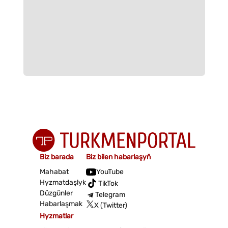
Biz barada
Biz bilen habarlaşyň
Mahabat
YouTube
Hyzmatdaşlyk
TikTok
Düzgünler
Telegram
Habarlaşmak
X (Twitter)
Hyzmatlar