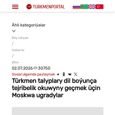
Ähli kategoriýalar
Baş sahypa
/
Habarlar
/
Bilim
02.07.2026
30750
Sosial ulgamda paýlaşmak
Türkmen talyplary dil boýunça
tejribelik okuwyny geçmek üçin
Moskwa ugradylar