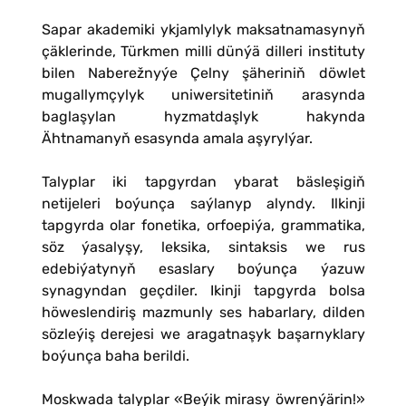
Sapar akademiki ykjamlylyk maksatnamasynyň
çäklerinde, Türkmen milli dünýä dilleri instituty
bilen Naberežnyýe Çelny şäheriniň döwlet
mugallymçylyk uniwersitetiniň arasynda
baglaşylan hyzmatdaşlyk hakynda
Ähtnamanyň esasynda amala aşyrylýar.
Talyplar iki tapgyrdan ybarat bäsleşigiň
netijeleri boýunça saýlanyp alyndy. Ilkinji
tapgyrda olar fonetika, orfoepiýa, grammatika,
söz ýasalyşy, leksika, sintaksis we rus
edebiýatynyň esaslary boýunça ýazuw
synagyndan geçdiler. Ikinji tapgyrda bolsa
höweslendiriş mazmunly ses habarlary, dilden
sözleýiş derejesi we aragatnaşyk başarnyklary
boýunça baha berildi.
Moskwada talyplar «Beýik mirasy öwrenýärin!»