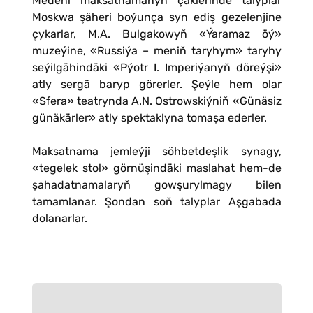
Medeni maksatnamanyň çäklerinde talyplar
Moskwa şäheri boýunça syn ediş gezelenjine
çykarlar, M.A. Bulgakowyň «Ýaramaz öý»
muzeýine, «Russiýa – meniň taryhym» taryhy
seýilgähindäki «Pýotr I. Imperiýanyň döreýşi»
atly sergä baryp görerler. Şeýle hem olar
«Sfera» teatrynda A.N. Ostrowskiýniň «Günäsiz
günäkärler» atly spektaklyna tomaşa ederler.
Maksatnama jemleýji söhbetdeşlik synagy,
«tegelek stol» görnüşindäki maslahat hem-de
şahadatnamalaryň gowşurylmagy bilen
tamamlanar. Şondan soň talyplar Aşgabada
dolanarlar.