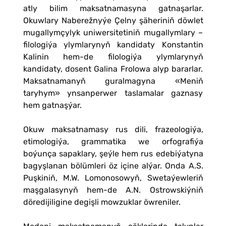
atly bilim maksatnamasyna gatnaşarlar.
Okuwlary Naberežnyýe Çelny şäheriniň döwlet
mugallymçylyk uniwersitetiniň mugallymlary –
filologiýa ylymlarynyň kandidaty Konstantin
Kalinin hem-de filologiýa ylymlarynyň
kandidaty, dosent Galina Frolowa alyp bararlar.
Maksatnamanyň guralmagyna «Meniň
taryhym» ynsanperwer taslamalar gaznasy
hem gatnaşýar.
Okuw maksatnamasy rus dili, frazeologiýa,
etimologiýa, grammatika we orfografiýa
boýunça sapaklary, şeýle hem rus edebiýatyna
bagyşlanan bölümleri öz içine alýar. Onda A.S.
Puşkiniň, M.W. Lomonosowyň, Swetaýewleriň
maşgalasynyň hem-de A.N. Ostrowskiýniň
döredijiligine degişli mowzuklar öwreniler.