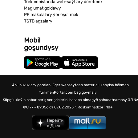
Türkmenistanda web-saýtlary döretmek
Maglumat goldawy
PR makalalary ýerleşdirmek
TSTB agzalary
Mobil
goşundysy
Ähli hukuklary goralan. Eger websaýtdan material ulanylsa hökman
TurkmenPortal.com bag goýmaly
Köpçülikleýin habar beriş serişdelerini hasaba almagyň şahadatnamasy
ЭЛ №
ФС 77 - 89056 от 07.02.2025 г.
Roskomnadzor | 18+