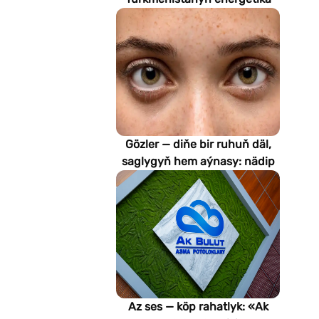
pudagynyň geljegini
kesgitleýär
Gözler — diňe bir ruhuň däl,
saglygyň hem aýnasy: nädip
emeli aň keselleri suratlar
arkaly anyklaýar?
Az ses — köp rahatlyk: «Ak