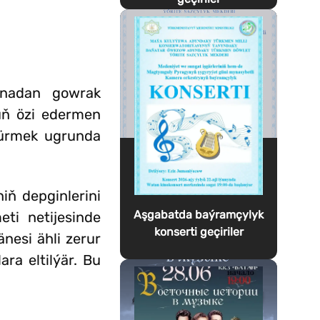
nnadan gowrak
nuň özi edermen
dürmek ugrunda
iň depginlerini
Aşgabatda baýramçylyk
eti netijesinde
konserti geçiriler
nesi ähli zerur
ra eltilýär. Bu