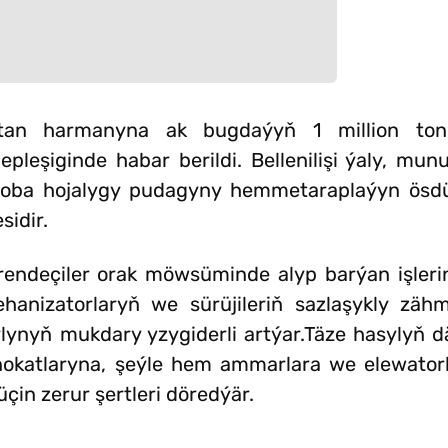
Watan harmanyna ak bugdaýyň 1 million to
pleşiginde habar berildi. Bellenilişi ýaly, mu
a oba hojalygy pudagyny hemmetaraplaýyn ös
sidir.
ärendeçiler orak möwsüminde alyp barýan işlerin
hanizatorlaryň we sürüjileriň sazlaşykly zähm
nyň mukdary yzygiderli artýar.Täze hasylyň dä
nokatlaryna, şeýle hem ammarlara we elewatorla
in zerur şertleri döredýär.