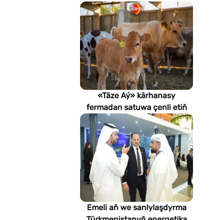
«Täze Aý» kärhanasy
fermadan satuwa çenli etiň
hilini nädip gözegçilikde
saklaýar?
Emeli aň we sanlylaşdyrma
Türkmenistanyň energetika