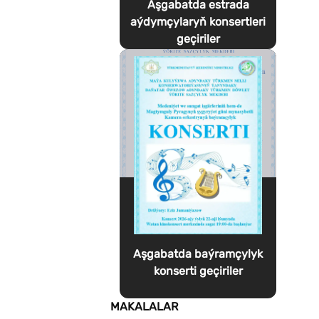
Aşgabatda estrada
aýdymçylaryň konsertleri
geçiriler
Aşgabatda baýramçylyk
konserti geçiriler
MAKALALAR