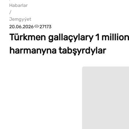
Habarlar
/
Jemgyýet
20.06.2026
27173
Türkmen gallaçylary 1 milli
harmanyna tabşyrdylar