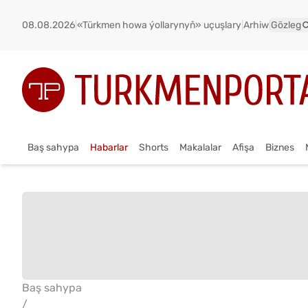
08.08.2026
|
«Türkmen howa ýollarynyň» uçuşlary
|
Arhiw
|
Gözleg
Baş sahypa
Habarlar
Shorts
Makalalar
Afişa
Biznes
Baş sahypa
/