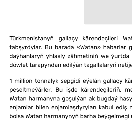
Türkmenistanyň gallaçy kärendeçileri 
tabşyrdylar. Bu barada «Watan» habarlar ge
daýhanlaryň yhlasly zähmetiniň we ýurtd
döwlet tarapyndan edilýän tagallalaryň netije
1 million tonnalyk sepgidi eýelän gallaçy k
peseltmeýärler. Bu işde kärendeçileriň, me
Watan harmanyna goşulýan ak bugdaý hasyly
enjamlar bilen enjamlaşdyrylan kabul ediş 
bolsa Watan harmanynyň barha beýgelmegi üç