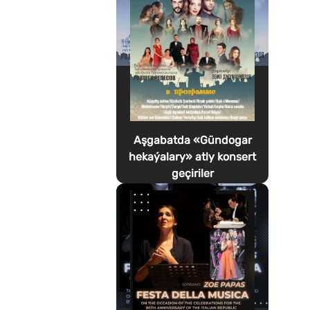
Aşgabatda «Gündogar
hekaýalary» atly konsert
geçiriler