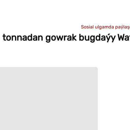
Sosial ulgamda paýla
on tonnadan gowrak bugdaýy Wa