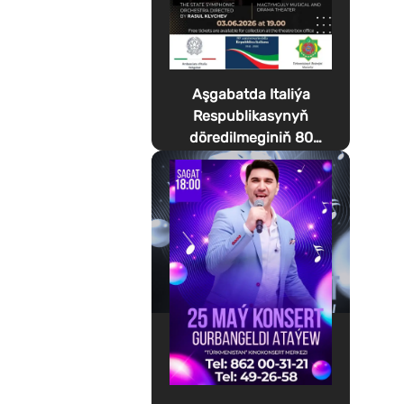
Aşgabatda Italiýa
Respublikasynyň
döredilmeginiň 80
ýyllygyna bagyşlanan
Festa della Musica
geçirilýär