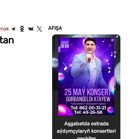
AFIŞA
şmak
tan
Aşgabatda estrada
aýdymçylaryň konsertleri
geçiriler