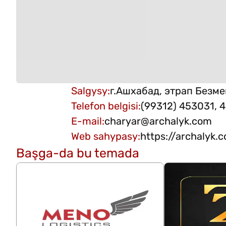
Salgysy
:
г.Ашхабад, этрап Безме
Telefon belgisi
:
(99312) 453031, 
E-mail
:
charyar@archalyk.com
Web sahypasy
:
https://archalyk.
Başga-da bu temada