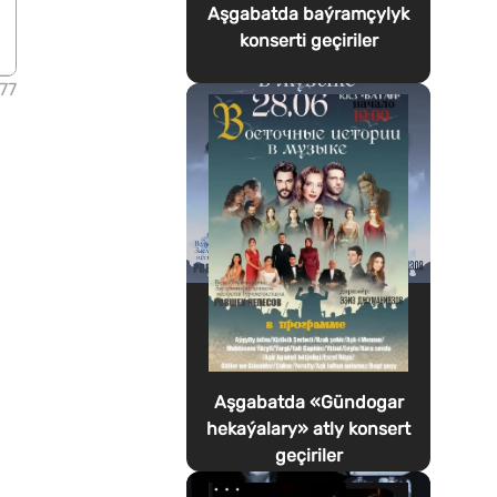
Aşgabatda baýramçylyk
konserti geçiriler
77
Aşgabatda «Gündogar
hekaýalary» atly konsert
geçiriler