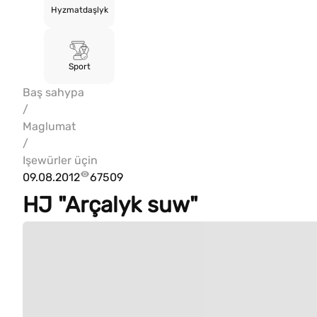
Hyzmatdaşlyk
Sport
Baş sahypa
/
Maglumat
/
Işewürler üçin
09.08.2012
67509
HJ "Arçalyk suw"