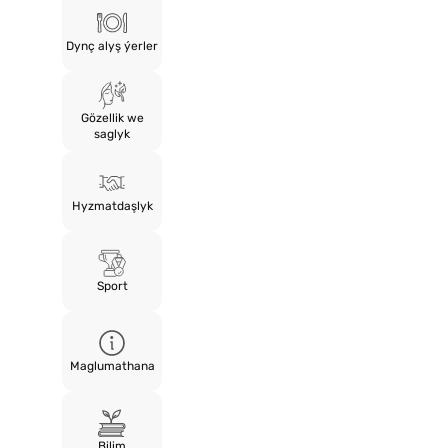
Dynç alyş ýerler
Gözellik we
saglyk
Hyzmatdaşlyk
Sport
Maglumathana
Bilim