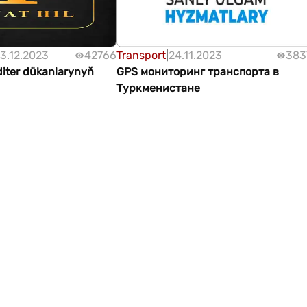
3.12.2023
42766
Transport
|
24.11.2023
383
diter dükanlarynyň
GPS мониторинг транспорта в
Туркменистане