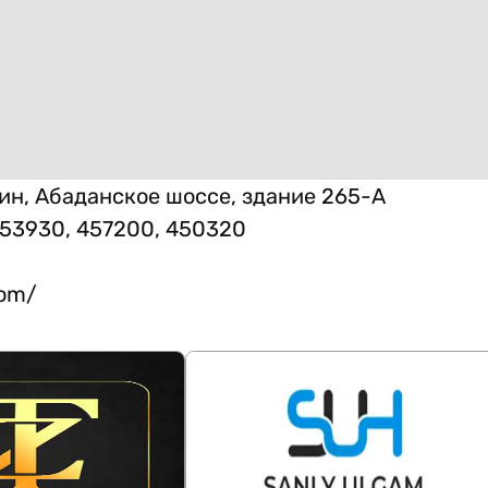
ин, Абаданское шоссе, здание 265-А
453930, 457200, 450320
com/