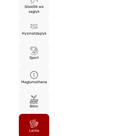
Gözellik we
saglyk
Hyzmatdaşlyk
Sport
Maglumathana
Bilim
Lenta