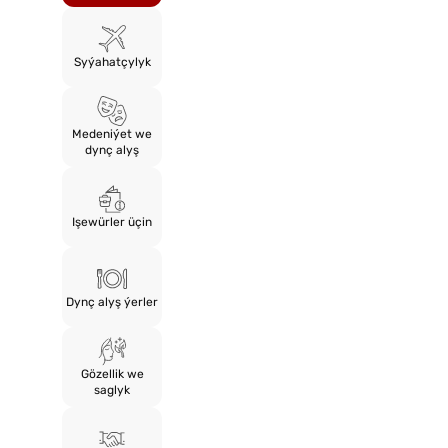
Syýahatçylyk
Medeniýet we
dynç alyş
Işewürler üçin
Dynç alyş ýerler
Gözellik we
saglyk