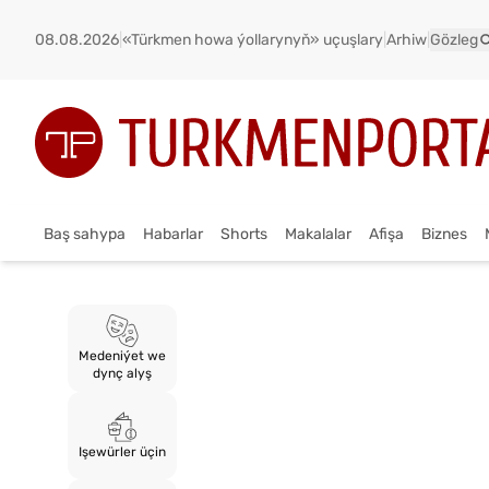
08.08.2026
|
«Türkmen howa ýollarynyň» uçuşlary
|
Arhiw
|
Gözleg
Baş sahypa
Habarlar
Shorts
Makalalar
Afişa
Biznes
Medeniýet we
dynç alyş
Işewürler üçin