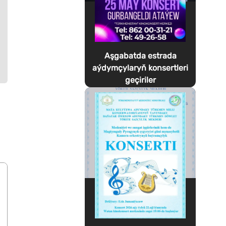
Aşgabatda estrada
aýdymçylaryň konsertleri
geçiriler