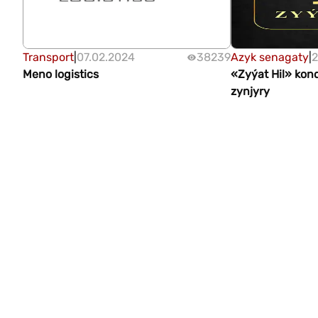
Transport
|
07.02.2024
38239
Azyk senagaty
|
2
Meno logistics
«Zyýat Hil» kon
zynjyry