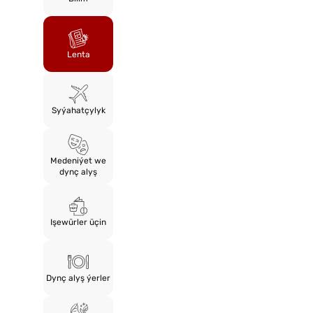
Lenta
Syýahatçylyk
Medeniýet we
dynç alyş
Işewürler üçin
Dynç alyş ýerler