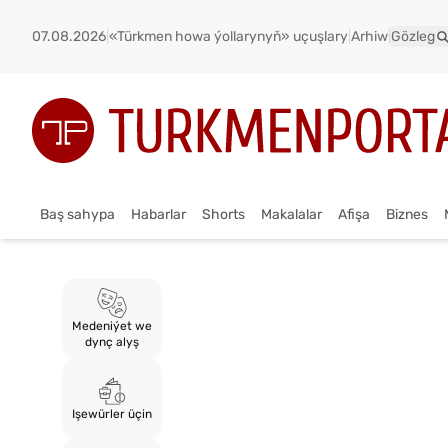
07.08.2026
|
«Türkmen howa ýollarynyň» uçuşlary
|
Arhiw
|
Gözleg
Baş sahypa
Habarlar
Shorts
Makalalar
Afişa
Biznes
Medeniýet we
dynç alyş
Işewürler üçin