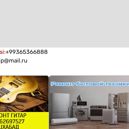
si
:
+99365366888
vip@mail.ru