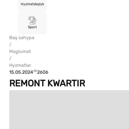
Hyzmatdaşlyk
Sport
Baş sahypa
/
Maglumat
/
Hyzmatlar
15.05.2024
2606
REMONT KWARTIR