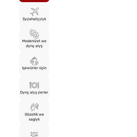
Syýahatçylyk
Medeniýet we
dynç alyş
Işewürler üçin
Dynç alyş ýerler
Gözellik we
saglyk