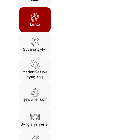
Lenta
Syýahatçylyk
Medeniýet we
dynç alyş
Işewürler üçin
Dynç alyş ýerler