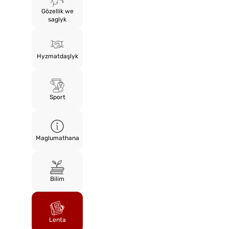
Gözellik we
saglyk
Hyzmatdaşlyk
Sport
Maglumathana
Bilim
Lenta