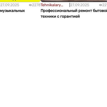
|
27.09.2025
2278
Tehnikalary
|
27.09.2025
22
 музыкальных
abatlamak
Профессиональный ремонт бытово
техники с горантией