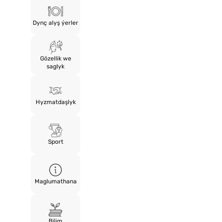
Dynç alyş ýerler
Gözellik we
saglyk
Hyzmatdaşlyk
Sport
Maglumathana
Bilim