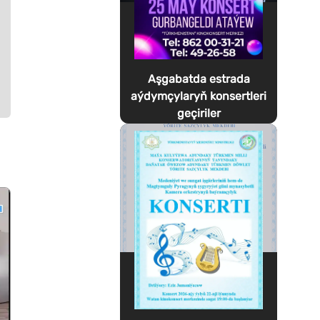
Aşgabatda estrada
aýdymçylaryň konsertleri
geçiriler