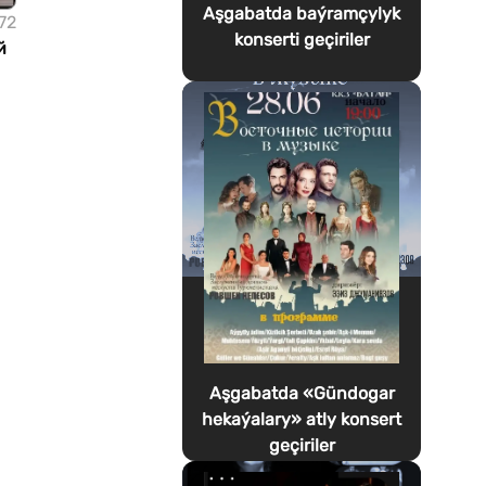
Aşgabatda baýramçylyk
72
konserti geçiriler
й
Aşgabatda «Gündogar
hekaýalary» atly konsert
geçiriler