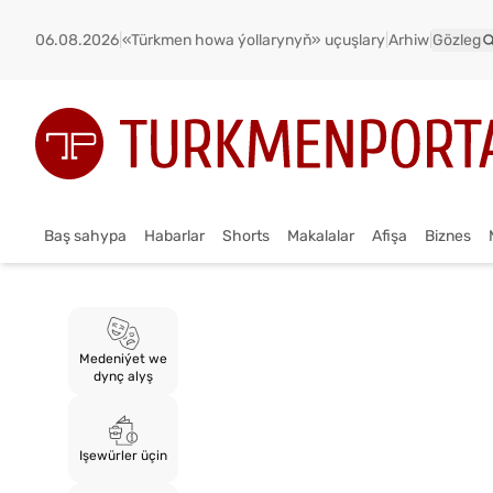
06.08.2026
|
«Türkmen howa ýollarynyň» uçuşlary
|
Arhiw
|
Gözleg
Baş sahypa
Habarlar
Shorts
Makalalar
Afişa
Biznes
Medeniýet we
dynç alyş
Işewürler üçin