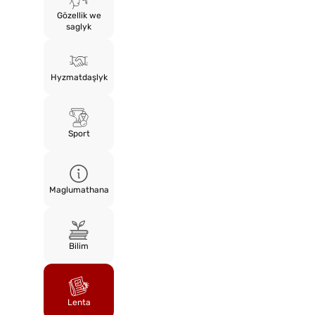
Gözellik we
saglyk
Hyzmatdaşlyk
Sport
Maglumathana
Bilim
Lenta