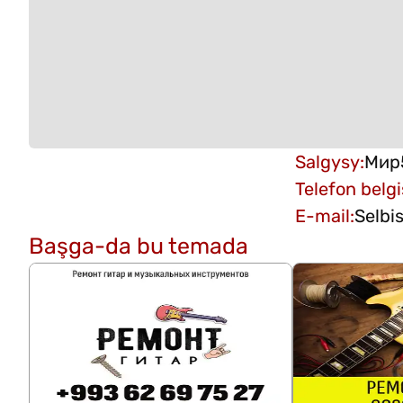
Salgysy
:
Мир5
Telefon belgi
E-mail
:
Selbi
Başga-da bu temada