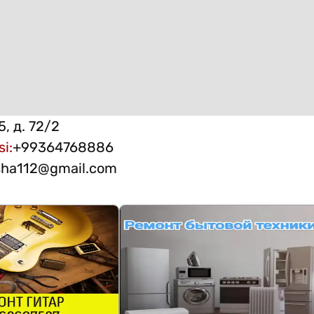
, д. 72/2
si
:
+99364768886
sha112@gmail.com