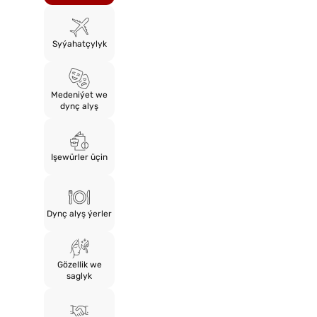
Syýahatçylyk
Medeniýet we
dynç alyş
Işewürler üçin
Dynç alyş ýerler
Gözellik we
saglyk