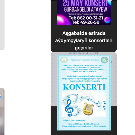
Aşgabatda estrada
aýdymçylaryň konsertleri
geçiriler