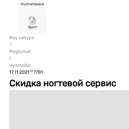
Hyzmatdaşlyk
Sport
Baş sahypa
/
Maglumat
/
Hyzmatlar
17.11.2021
7781
Скидка ногтевой сервис