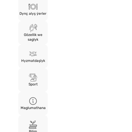
Dynç alyş ýerler
Gözellik we
saglyk
Hyzmatdaşlyk
Sport
Maglumathana
Bilim