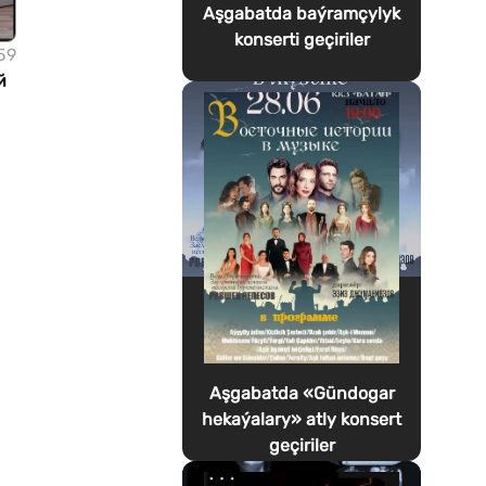
Aşgabatda baýramçylyk
konserti geçiriler
59
й
Aşgabatda «Gündogar
hekaýalary» atly konsert
geçiriler