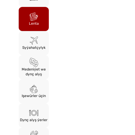
Lenta
Syýahatçylyk
Medeniýet we
dynç alyş
Işewürler üçin
Dynç alyş ýerler