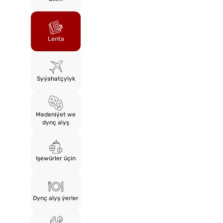
Lenta
Syýahatçylyk
Medeniýet we
dynç alyş
Işewürler üçin
Dynç alyş ýerler