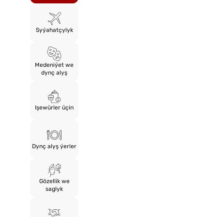
Syýahatçylyk
Medeniýet we
dynç alyş
Işewürler üçin
Dynç alyş ýerler
Gözellik we
saglyk