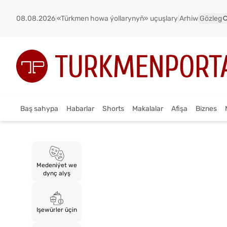
08.08.2026
|
«Türkmen howa ýollarynyň» uçuşlary
|
Arhiw
|
Gözleg
Baş sahypa
Habarlar
Shorts
Makalalar
Afişa
Biznes
Medeniýet we
dynç alyş
Işewürler üçin