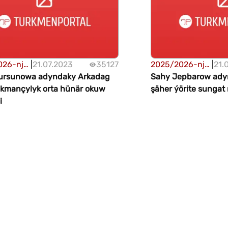
026-njy
|
21.07.2023
35127
2025/2026-njy
|
21.
Dursunowa adyndaky Arkadag
ýylda
Sahy Jepbarow ady
nistanyň
ukmançylyk orta hünär okuw
Türkmenistanyň
şäher ýörite sungat
we orta
i
ýokary we orta
okuw
hünär okuw
erine
mekdeplerine
abul
okuwa kabul
tertibi
etmegiň tertibi