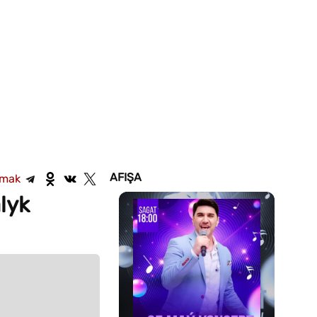
AFIŞA
şmak
lyk