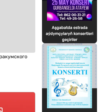
Aşgabatda estrada
aýdymçylaryň konsertleri
geçiriler
аракумского