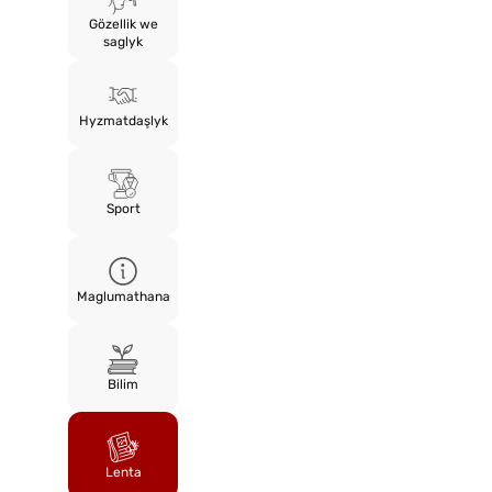
Gözellik we
saglyk
Hyzmatdaşlyk
Sport
Maglumathana
Bilim
Lenta