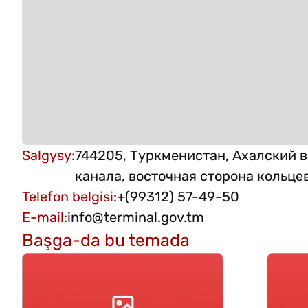
Salgysy
:
744205, Туркменистан, Ахалский в
канала, восточная сторона кольце
Telefon belgisi
:
+(99312) 57-49-50
E-mail
:
info@terminal.gov.tm
Başga-da bu temada