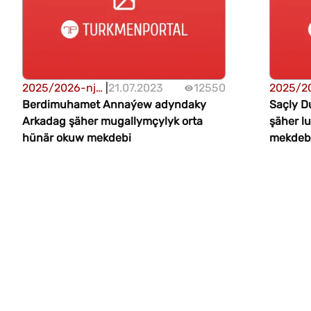
2025/2026-njy
|
21.07.2023
12550
2025/2
ýylda
Berdimuhamet Annaýew adyndaky
ýylda
Saçly 
Türkmenistanyň
Arkadag şäher mugallymçylyk orta
Türkme
şäher l
ýokary we orta
hünär okuw mekdebi
ýokary 
mekdeb
hünär okuw
hünär 
mekdeplerine
mekdepl
okuwa kabul
okuwa k
etmegiň tertibi
etmegiň 