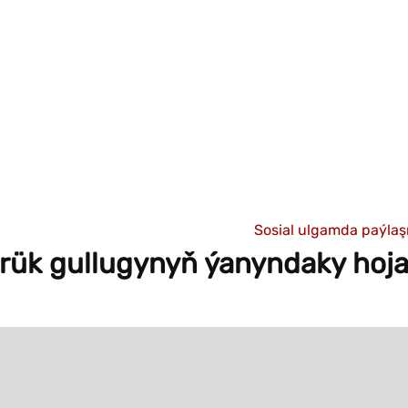
Sosial ulgamda paýla
ük gullugynyň ýanyndaky hoja