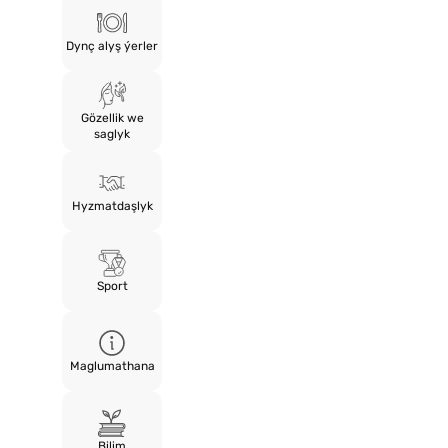
Dynç alyş ýerler
Gözellik we
saglyk
Hyzmatdaşlyk
Sport
Maglumathana
Bilim