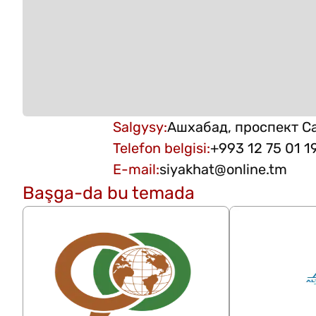
Salgysy
:
Ашхабад, проспект С
Telefon belgisi
:
+993 12 75 01 1
E-mail
:
siyakhat@online.tm
Başga-da bu temada