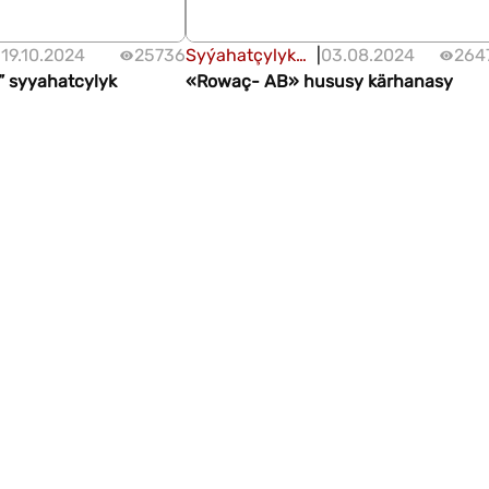
|
19.10.2024
25736
Syýahatçylyk
|
03.08.2024
264
 syyahatcylyk
gulluklary
«Rowaç- AB» hususy kärhanasy