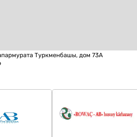
апармурата Туркменбашы, дом 73А
9