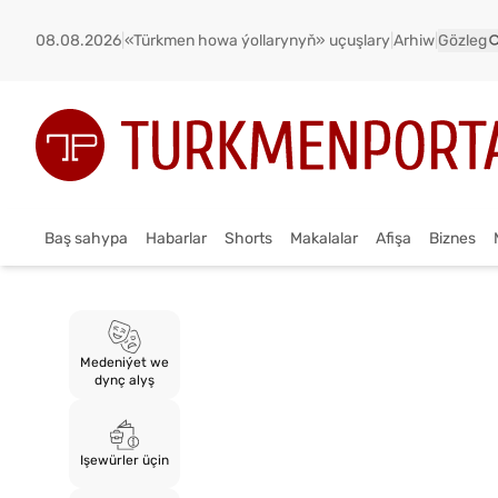
08.08.2026
|
«Türkmen howa ýollarynyň» uçuşlary
|
Arhiw
|
Gözleg
Baş sahypa
Habarlar
Shorts
Makalalar
Afişa
Biznes
Medeniýet we
dynç alyş
Işewürler üçin