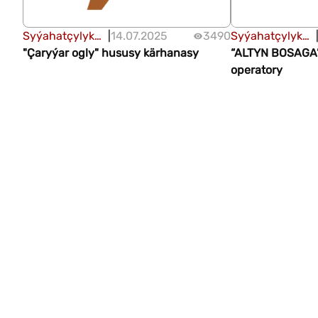
Syýahatçylyk
|
14.07.2025
3490
Syýahatçylyk
gulluklary
"Çaryýar ogly" hususy kärhanasy
gulluklary
“ALTYN BOSAGA”
operatory