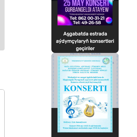
Aşgabatda estrada
aýdymçylaryň konsertleri
geçiriler