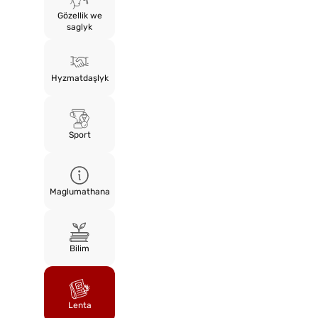
Gözellik we
saglyk
Hyzmatdaşlyk
Sport
Maglumathana
Bilim
Lenta