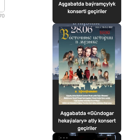
Aşgabatda baýramçylyk
konserti geçiriler
70
Aşgabatda «Gündogar
hekaýalary» atly konsert
geçiriler