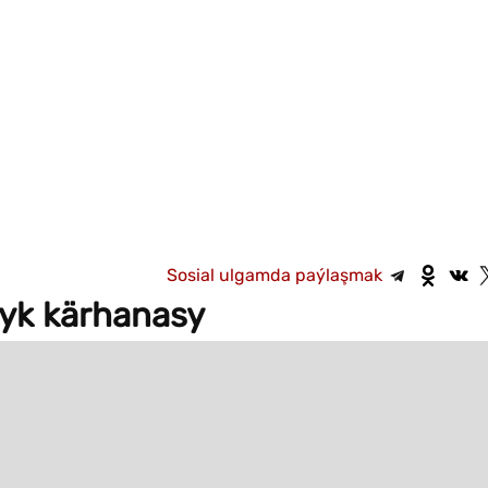
Sosial ulgamda paýlaşmak
yk kärhanasy