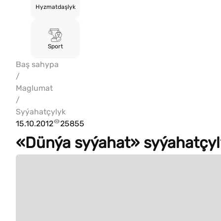
Hyzmatdaşlyk
Sport
Baş sahypa
/
Maglumat
/
Syýahatçylyk
15.10.2012
25855
«Dünýa syýahat» syýahatçyl