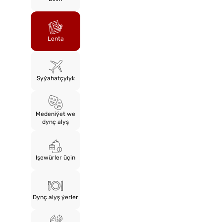
Lenta
Syýahatçylyk
Medeniýet we
dynç alyş
Işewürler üçin
Dynç alyş ýerler