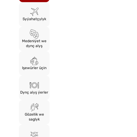
Syýahatçylyk
Medeniýet we
dynç alyş
Işewürler üçin
Dynç alyş ýerler
Gözellik we
saglyk