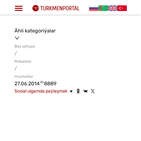
Ähli kategoriýalar
Baş sahypa
/
Makalalar
/
Hyzmatlar
27.06.2014
8889
Sosial ulgamda paýlaşmak