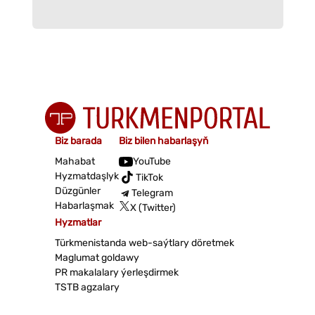
Biz barada
Biz bilen habarlaşyň
Mahabat
YouTube
Hyzmatdaşlyk
TikTok
Düzgünler
Telegram
Habarlaşmak
X (Twitter)
Hyzmatlar
Türkmenistanda web-saýtlary döretmek
Maglumat goldawy
PR makalalary ýerleşdirmek
TSTB agzalary