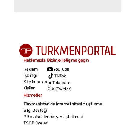
Hakkımızda
Bizimle iletişime geçin
Reklam
YouTube
İşbirliği
TikTok
Site kuralları
Telegram
Kişiler
X (Twitter)
Hizmetler
Türkmenistan'da internet sitesi oluşturma
Bilgi Desteği
PR makalelerinin yerleştirilmesi
TSGB üyeleri