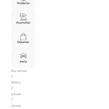
Tenderlar
Hyzmatlar
Dükanlar
Awto
Baş sahypa
/
Bildiriş
/
Çäreler
/
Çäreler