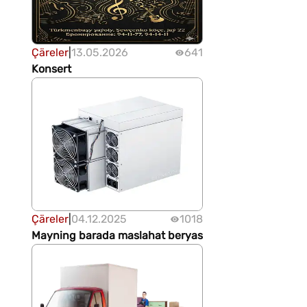
Çäreler
|
13.05.2026
641
Konsert
Çäreler
|
04.12.2025
1018
Mayning barada maslahat beryas