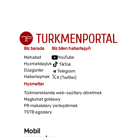
Biz barada
Biz bilen habarlaşyň
Mahabat
YouTube
Hyzmatdaşlyk
TikTok
Düzgünler
Telegram
Habarlaşmak
X (Twitter)
Hyzmatlar
Türkmenistanda web-saýtlary döretmek
Maglumat goldawy
PR makalalary ýerleşdirmek
TSTB agzalary
Mobil