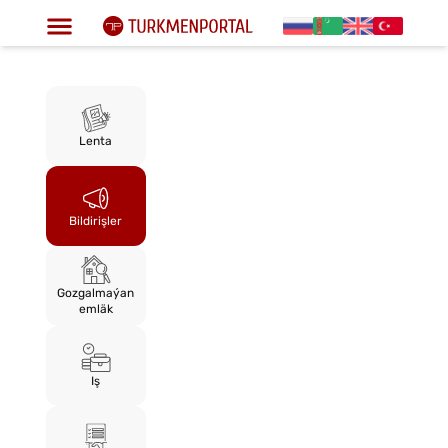
Lenta
Bildirişler
Gozgalmaýan
emläk
Iş