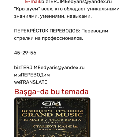
E-mail
:
bizTERJIMEedyaris@yandex.ru
"Крышуем" всех, кто обладает уникальными
знаниями, умениями, навыками.
ПЕРЕКРЁСТОК ПЕРЕВОДОВ: Переводим
стрелки на профессионалов.
45-29-56
bizTERJIMEedyaris@yandex.ru
мыПЕРЕВОДим
weTRANSLATE
Başga-da bu temada