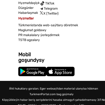
Hyzmatdaşlyk
TikTok
Düzgünler
Telegram
Habarlaşmak
X (Twitter)
Hyzmatlar
Türkmenistanda web-saýtlary döretmek
Maglumat goldawy
PR makalalary ýerleşdirmek
TSTB agzalary
Mobil
goşundysy
Ähli hukuklary goralan. Eger websaýtdan material ulanylsa hökman
TurkmenPortal.com bag goýmaly
Köpçülikleýin habar beriş serişdelerini hasaba almagyň şahadatnamasy
ЭЛ №