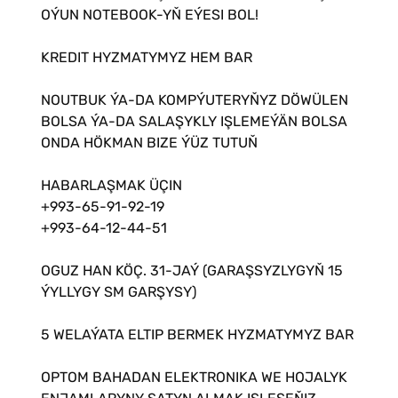
OÝUN NOTEBOOK-YŇ EÝESI BOL!
KREDIT HYZMATYMYZ HEM BAR
️NOUTBUK ÝA-DA KOMPÝUTERYŇYZ DÖWÜLEN
BOLSA ÝA-DA SALAŞYKLY IŞLEMEÝÄN BOLSA
ONDA HÖKMAN BIZE ÝÜZ TUTUŇ ️
HABARLAŞMAK ÜÇIN
️+993-65-91-92-19
️+993-64-12-44-51
OGUZ HAN KÖÇ. 31-JAÝ (GARAŞSYZLYGYŇ 15
ÝYLLYGY SM GARŞYSY)
5 WELAÝATA ELTIP BERMEK HYZMATYMYZ BAR
OPTOM BAHADAN ELEKTRONIKA WE HOJALYK