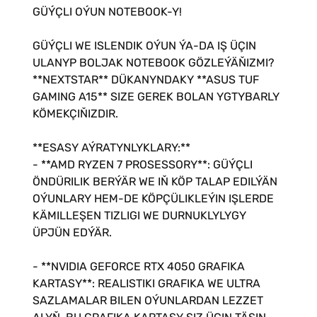
GÜÝÇLI OÝUN NOTEBOOK-Y!
GÜÝÇLI WE ISLENDIK OÝUN ÝA-DA IŞ ÜÇIN
ULANYP BOLJAK NOTEBOOK GÖZLEÝÄŇIZMI?
**NEXTSTAR** DÜKANYNDAKY **ASUS TUF
GAMING A15** SIZE GEREK BOLAN YGTYBARLY
KÖMEKÇIŇIZDIR.
**ESASY AÝRATYNLYKLARY:**
- **AMD RYZEN 7 PROSESSORY**: GÜÝÇLI
ÖNDÜRILIK BERÝÄR WE IŇ KÖP TALAP EDILÝÄN
OÝUNLARY HEM-DE KÖPÇÜLIKLEÝIN IŞLERDE
KÄMILLEŞEN TIZLIGI WE DURNUKLYLYGY
ÜPJÜN EDÝÄR.
- **NVIDIA GEFORCE RTX 4050 GRAFIKA
KARTASY**: REALISTIKI GRAFIKA WE ULTRA
SAZLAMALAR BILEN OÝUNLARDAN LEZZET