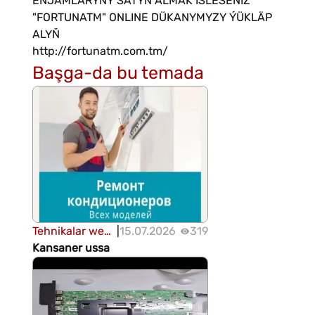
ENJAMLARYNY SATYN ALMAK ISLESEŇIZ
"FORTUNATM" ONLINE DÜKANYMYZY ÝÜKLÄP
ALYŇ ️
http://fortunatm.com.tm/
Başga-da bu temada
Tehnikalar we
|
15.07.2026
319
enjamlar
Kansaner ussa