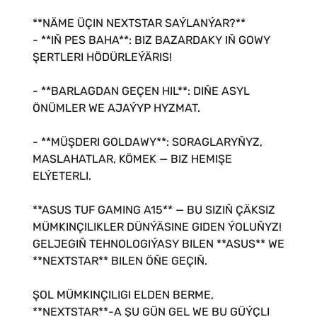
**NÄME ÜÇIN NEXTSTAR SAÝLANÝAR?**
- **IŇ PES BAHA**: BIZ BAZARDAKY IŇ GOWY
ŞERTLERI HÖDÜRLEÝÄRIS!
- **BARLAGDAN GEÇEN HIL**: DIŇE ASYL
ÖNÜMLER WE AJAÝYP HYZMAT.
- **MÜŞDERI GOLDAWY**: SORAGLARYŇYZ,
MASLAHATLAR, KÖMEK — BIZ HEMIŞE
ELÝETERLI.
**ASUS TUF GAMING A15** — BU SIZIŇ ÇÄKSIZ
MÜMKINÇILIKLER DÜNÝÄSINE GIDEN ÝOLUŇYZ!
GELJEGIŇ TEHNOLOGIÝASY BILEN **ASUS** WE
**NEXTSTAR** BILEN ÖŇE GEÇIŇ.
ŞOL MÜMKINÇILIGI ELDEN BERME,
**NEXTSTAR**-A ŞU GÜN GEL WE BU GÜÝÇLI