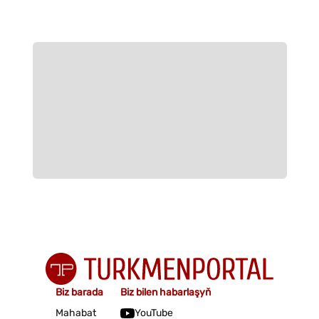
Biz barada
Biz bilen habarlaşyň
Mahabat
YouTube