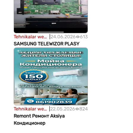
Tehnikalar we
|
24.06.2026
613
enjamlar
SAMSUNG TELEWIZOR PLASY
Tehnikalar we
|
22.05.2026
824
enjamlar
Remont Ремонт Aksiya
Кондиционер