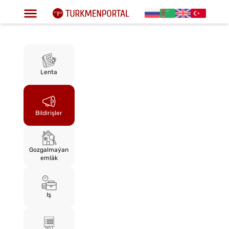
Lenta
Bildirişler
Gozgalmaýan
emläk
Iş