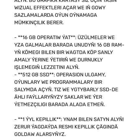
ALYŇ. BU GRAFIKA KARTASY SIZ ÜÇIN TÄSIN
WIZUAL EFFEKTLERI AÇAR WE IŇ GOWY
SAZLAMALARDA OÝUN OÝNAMAGA
MÜMKINÇILIK BERER.
- **16 GB OPERATIW ÝAT**: ÜZÜLMELER WE
YZA GALMALAR BARADA UNUDYŇ! 16 GB RAM-
YŇ KÖMEGI BILEN BIR WAGTDA KÖP SANLY
AMALY ÝERINE ÝETIRIŇ WE DURNUKLY
IŞLEMEGIŇ LEZZETINI ALYŇ.
- **512 GB SSD**: OPERASION ULGAMY,
OÝUNLARY WE PROGRAMMALARY BIR
SALYMDA AÇYŇ. TIZ WE YGTYBARLY SSD-DE
ÄHLI FAÝLLARYŇYZY SAKLAR WE ÝER
ÝETMEZÇILIGI BARADA ALADA ETMEŇ.
- **1 ÝYL KEPILLIK**: YNAM BILEN SATYN ALYŇ!
ZERUR ÝAGDAÝDA RESMI KEPILLIK ÇÄGINDÄ
GOLDAW ALARSYŇYZ. ️