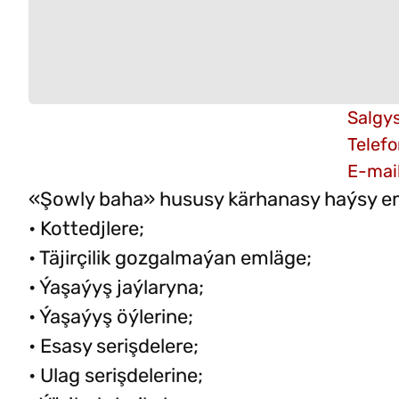
Salgy
Telefo
E-mai
«Şowly baha» hususy kärhanasy haýsy em
• Kottedjlere;
• Täjirçilik gozgalmaýan emläge;
• Ýaşaýyş jaýlaryna;
• Ýaşaýyş öýlerine;
• Esasy serişdelere;
• Ulag serişdelerine;