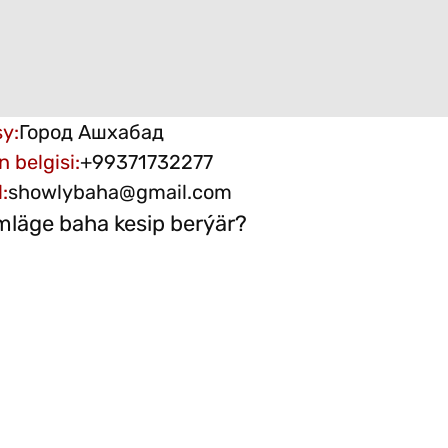
sy
:
Город Ашхабад
n belgisi
:
+99371732277
l
:
showlybaha@gmail.com
läge baha kesip berýär?