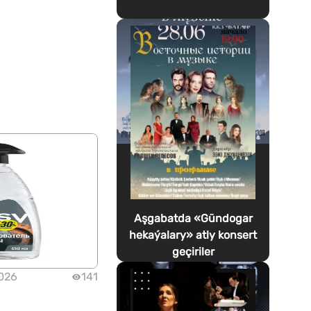
Aşgabatda «Gündogar
hekaýalary» atly konsert
geçiriler
2026
141