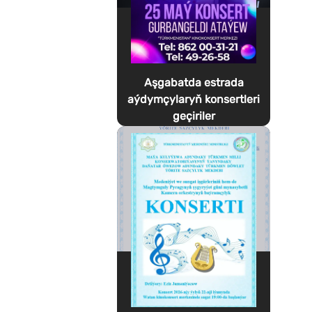
Aşgabatda estrada
aýdymçylaryň konsertleri
geçiriler