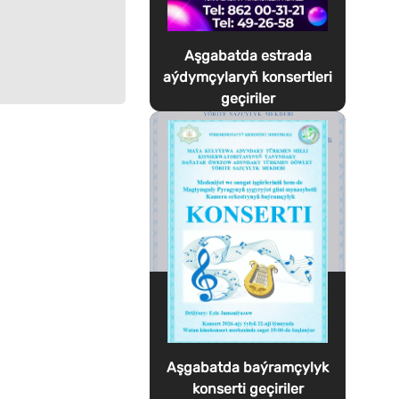
Aşgabatda estrada
aýdymçylaryň konsertleri
geçiriler
Aşgabatda baýramçylyk
konserti geçiriler