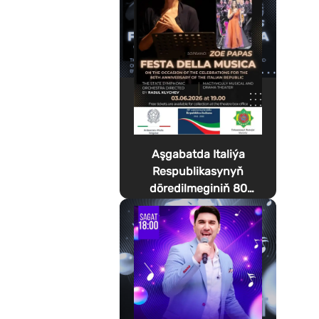
Aşgabatda Italiýa
Respublikasynyň
döredilmeginiň 80
ýyllygyna bagyşlanan
Festa della Musica
geçirilýär