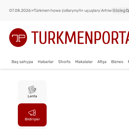
07.08.2026
|
«Türkmen howa ýollarynyň» uçuşlary
|
Arhiw
|
Gözleg
Baş sahypa
Habarlar
Shorts
Makalalar
Afişa
Biznes
Lenta
Bildirişler