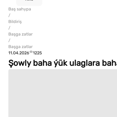
Baş sahypa
/
Bildiriş
/
Başga zatlar
/
Başga zatlar
11.04.2026
1225
Şowly baha ýük ulaglara ba