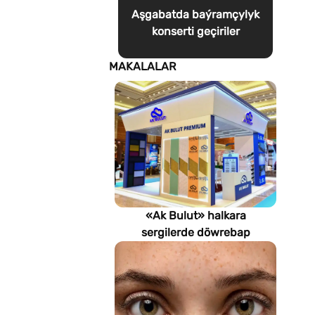
Aşgabatda baýramçylyk
konserti geçiriler
MAKALALAR
«Ak Bulut» halkara
sergilerde döwrebap
gurluşyk çözgütlerini
görkezýär