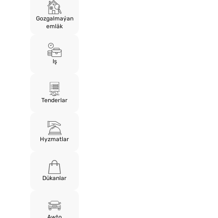
Gozgalmaýan
emläk
Iş
Tenderlar
Hyzmatlar
Dükanlar
Awto