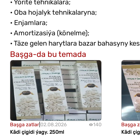
• Ýörite tehnikalara;
• Oba hojalyk tehnikalaryna;
• Enjamlara;
• Amortizasiýa (könelme);
• Täze gelen harytlara bazar bahasyny ke
Başga-da bu temada
Başga zatlar
|
02.08.2026
140
Başga z
Kädi çigidi ýagy. 250ml
Kädi çig