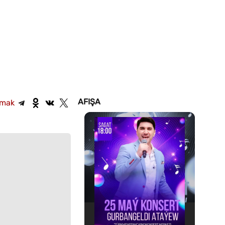
AFIŞA
şmak