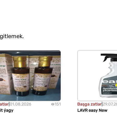
sgitlemek.
atlar
|
01.08.2026
151
Başga zatlar
|
29.07.
it ýagy
LAVR easy New