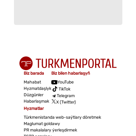
Biz barada
Biz bilen habarlaşyň
Mahabat
YouTube
Hyzmatdaşlyk
TikTok
Düzgünler
Telegram
Habarlaşmak
X (Twitter)
Hyzmatlar
Türkmenistanda web-saýtlary döretmek
Maglumat goldawy
PR makalalary ýerleşdirmek