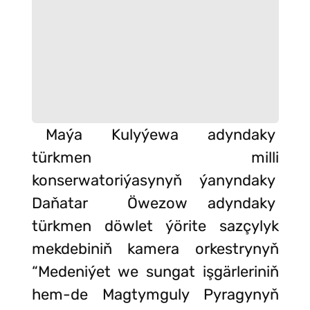
Maýa Kulyýewa adyndaky
türkmen milli
konserwatoriýasynyň ýanyndaky
Daňatar Öwezow adyndaky
türkmen döwlet ýörite sazçylyk
mekdebiniň kamera orkestrynyň
“Medeniýet we sungat işgärleriniň
hem-de Magtymguly Pyragynyň