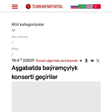
Ähli kategoriýalar
Baş sahypa
/
Afişa
/
18:4
22829
Sosial ulgamda paýlaşmak
Aşgabatda baýramçylyk
konserti geçiriler