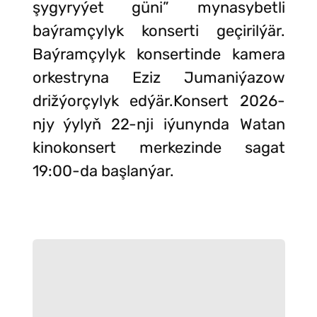
şygyryýet güni” mynasybetli
baýramçylyk konserti geçirilýär.
Baýramçylyk konsertinde kamera
orkestryna Eziz Jumaniýazow
drižýorçylyk edýär.Konsert 2026-
njy ýylyň 22-nji iýunynda Watan
kinokonsert merkezinde sagat
19:00-da başlanýar.