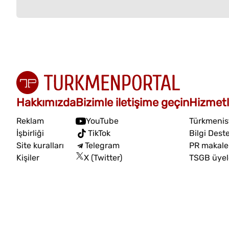
Hakkımızda
Bizimle iletişime geçin
Hizmetl
Reklam
YouTube
Türkmenist
İşbirliği
TikTok
Bilgi Dest
Site kuralları
Telegram
PR makalel
Kişiler
X (Twitter)
TSGB üyel