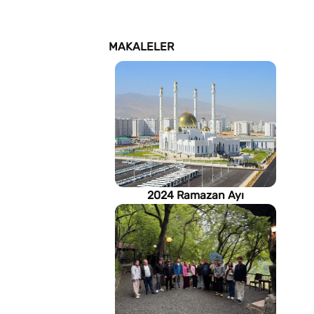
MAKALELER
2024 Ramazan Ayı
imsakiyesi (Türkmenistan)