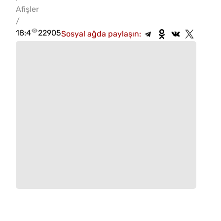
Afişler
/
18:4
22905
Sosyal ağda paylaşın: