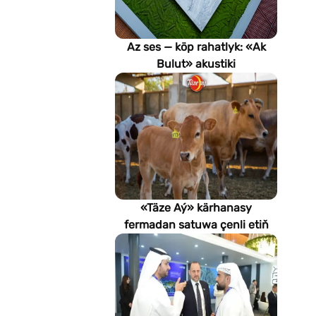
Az ses — köp rahatlyk: «Ak
Bulut» akustiki
potoloklarynyň
artykmaçlyklary
«Täze Aý» kärhanasy
fermadan satuwa çenli etiň
hilini nädip gözegçilikde
saklaýar?