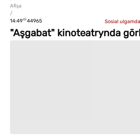
Afişa
/
14:49
44965
Sosial ulgamd
"Aşgabat" kinoteatrynda görke