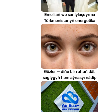
Emeli aň we sanlylaşdyrma
Türkmenistanyň energetika
pudagynyň geljegini
kesgitleýär
Gözler — diňe bir ruhuň däl,
saglygyň hem aýnasy: nädip
emeli aň keselleri suratlar
arkaly anyklaýar?