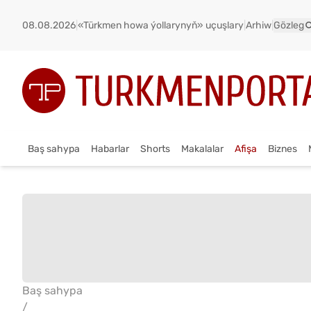
08.08.2026
|
«Türkmen howa ýollarynyň» uçuşlary
|
Arhiw
|
Gözleg
Baş sahypa
Habarlar
Shorts
Makalalar
Afişa
Biznes
Baş sahypa
/