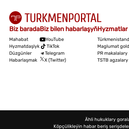
Biz barada
Biz bilen habarlaşyň
Hyzmatlar
Mahabat
YouTube
Türkmenistand
Hyzmatdaşlyk
TikTok
Maglumat gol
Düzgünler
Telegram
PR makalalary
Habarlaşmak
X (Twitter)
TSTB agzalary
Ähli hukuklary gora
Köpçülikleýin habar beriş serişde