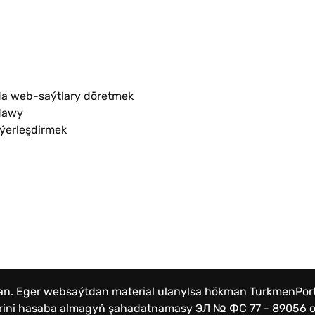
a web-saýtlary döretmek
dawy
 ýerleşdirmek
lan. Eger websaýtdan material ulanylsa hökman TurkmenPo
lerini hasaba almagyň şahadatnamasy
ЭЛ № ФС 77 - 89056 от