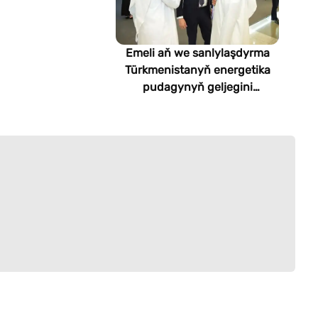
Emeli aň we sanlylaşdyrma
Türkmenistanyň energetika
pudagynyň geljegini
kesgitleýär