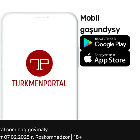
Mobil
goşundysy
rtal.com bag goýmaly
 07.02.2025 г.
Roskomnadzor | 18+