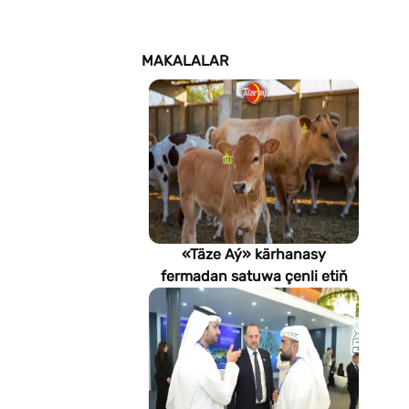
MAKALALAR
«Täze Aý» kärhanasy
fermadan satuwa çenli etiň
hilini nädip gözegçilikde
saklaýar?