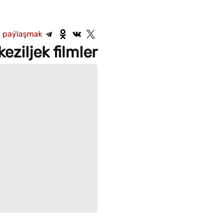
a paýlaşmak
ziljek filmler