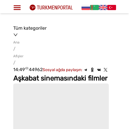
Tüm kategoriler
Ana
/
Afişler
/
14:49
44962
Sosyal ağda paylaşın:
Aşkabat sinemasındaki filmler