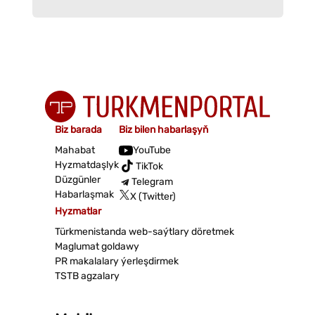
Biz barada
Biz bilen habarlaşyň
Mahabat
YouTube
Hyzmatdaşlyk
TikTok
Düzgünler
Telegram
Habarlaşmak
X (Twitter)
Hyzmatlar
Türkmenistanda web-saýtlary döretmek
Maglumat goldawy
PR makalalary ýerleşdirmek
TSTB agzalary