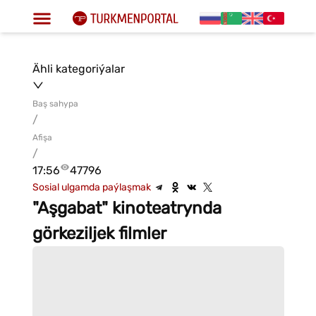
Ähli kategoriýalar
Baş sahypa
/
Afişa
/
17:56
47796
Sosial ulgamda paýlaşmak
"Aşgabat" kinoteatrynda
görkeziljek filmler