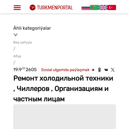
Ähli kategoriýalar
Baş sahypa
/
Afişa
/
19:9
2605
Sosial ulgamda paýlaşmak
Ремонт холодильной техники
, Чиллеров , Организациям и
частным лицам