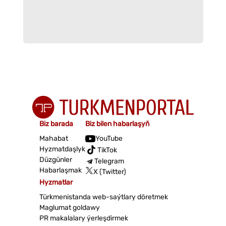
Biz barada
Biz bilen habarlaşyň
Mahabat
YouTube
Hyzmatdaşlyk
TikTok
Düzgünler
Telegram
Habarlaşmak
X (Twitter)
Hyzmatlar
Türkmenistanda web-saýtlary döretmek
Maglumat goldawy
PR makalalary ýerleşdirmek