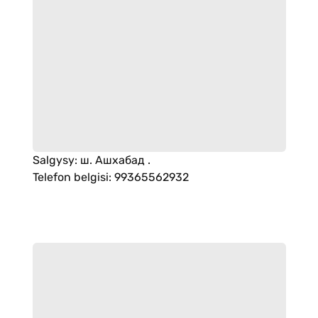
Salgysy
:
ш. Ашхабад .
Telefon belgisi
:
99365562932