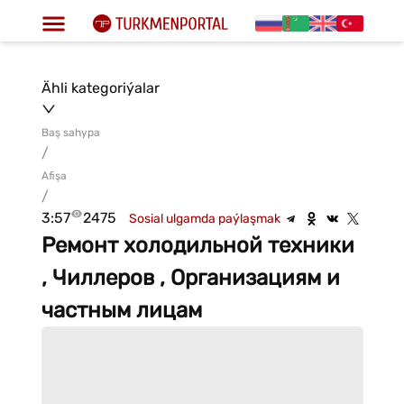
Ähli kategoriýalar
Baş sahypa
/
Afişa
/
3:57
2475
Sosial ulgamda paýlaşmak
Ремонт холодильной техники
, Чиллеров , Организациям и
частным лицам