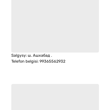
Salgysy
:
ш. Ашхабад .
Telefon belgisi
:
99365562932