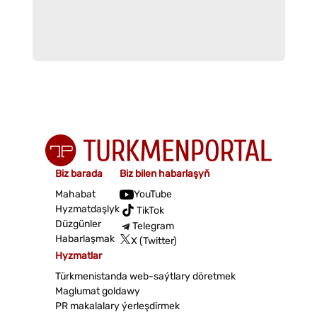
Biz barada
Biz bilen habarlaşyň
Mahabat
YouTube
Hyzmatdaşlyk
TikTok
Düzgünler
Telegram
Habarlaşmak
X (Twitter)
Hyzmatlar
Türkmenistanda web-saýtlary döretmek
Maglumat goldawy
PR makalalary ýerleşdirmek