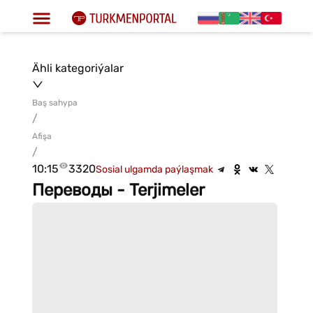
Ähli kategoriýalar
Baş sahypa
/
Afişa
/
10:15
3320
Sosial ulgamda paýlaşmak
Переводы - Terjimeler