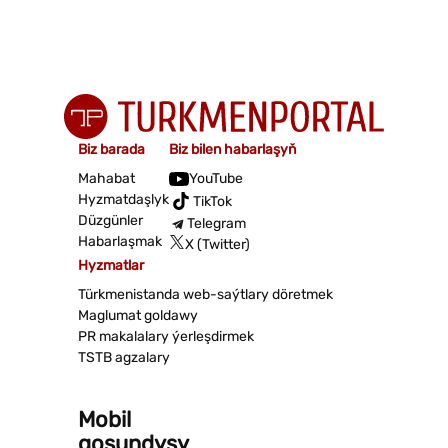
Biz barada
Biz bilen habarlaşyň
Mahabat
YouTube
Hyzmatdaşlyk
TikTok
Düzgünler
Telegram
Habarlaşmak
X (Twitter)
Hyzmatlar
Türkmenistanda web-saýtlary döretmek
Maglumat goldawy
PR makalalary ýerleşdirmek
TSTB agzalary
Mobil
goşundysy