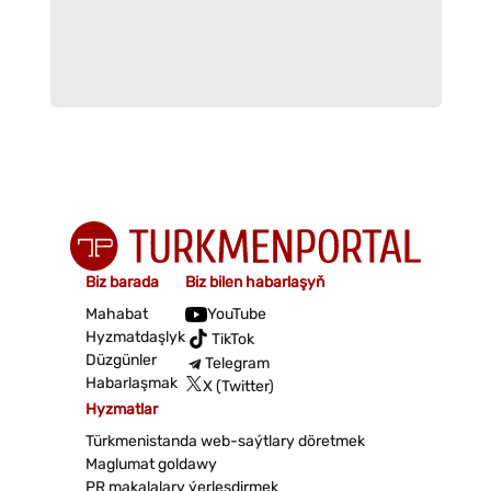
Biz barada
Biz bilen habarlaşyň
Mahabat
YouTube
Hyzmatdaşlyk
TikTok
Düzgünler
Telegram
Habarlaşmak
X (Twitter)
Hyzmatlar
Türkmenistanda web-saýtlary döretmek
Maglumat goldawy
PR makalalary ýerleşdirmek