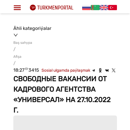
Ähli kategoriýalar
Baş sahypa
/
Afişa
/
18:27
3415
Sosial ulgamda paýlaşmak
СВОБОДНЫЕ ВАКАНСИИ ОТ
КАДРОВОГО АГЕНТСТВА
«УНИВЕРСАЛ» НА 27.10.2022
Г.