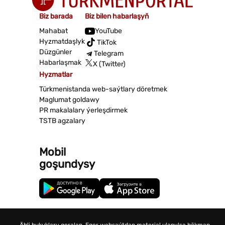
Biz barada
Biz bilen habarlaşyň
Mahabat
YouTube
Hyzmatdaşlyk
TikTok
Düzgünler
Telegram
Habarlaşmak
X (Twitter)
Hyzmatlar
Türkmenistanda web-saýtlary döretmek
Maglumat goldawy
PR makalalary ýerleşdirmek
TSTB agzalary
Mobil
goşundysy