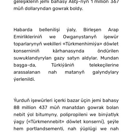
geleşikleriň jemi bahasy ABŞ-nyň 1 million 367
müň dollaryndan gowrak boldy.
Habarda bellenilişi ýaly, Birleşen Arap
Emirlikleriniň we Owganystanyň işewür
toparlarynyň wekilleri «Türkmenhimiýa» döwlet
konserniniň kärhanasynda öndürilen
suwuklandyrylan gazy satyn aldylar. Mundan
başga-da, Türkiýäniň telekeçilerine
arassalanan nah matanyň galyndylary
ýerlenildi.
Ýurduň işewürleri içerki bazar üçin jemi bahasy
88 million 437 müň manatdan gowrak bolan
nebit ýol bitumyny, polipropileni we binýatlyk
ýagy («Türkmennebit» döwlet konserni), şeýle
hem portlandsementi, nah ýüplügi we nah