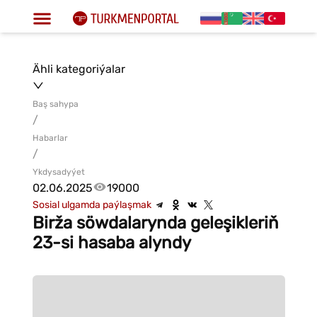
Ähli kategoriýalar
Baş sahypa
/
Habarlar
/
Ykdysadyýet
02.06.2025
19000
Sosial ulgamda paýlaşmak
Birža söwdalarynda geleşikleriň
23-si hasaba alyndy