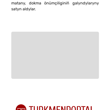
matany, dokma önümçiliginiň galyndylaryny
satyn aldylar.