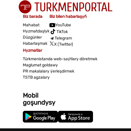
Biz barada
Biz bilen habarlaşyň
Mahabat
YouTube
Hyzmatdaşlyk
TikTok
Düzgünler
Telegram
Habarlaşmak
X (Twitter)
Hyzmatlar
Türkmenistanda web-saýtlary döretmek
Maglumat goldawy
PR makalalary ýerleşdirmek
TSTB agzalary
Mobil
goşundysy