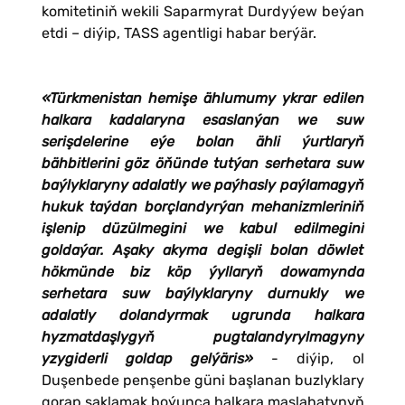
komitetiniň wekili Saparmyrat Durdyýew beýan
etdi – diýip, TASS agentligi habar berýär.
«Türkmenistan hemişe ählumumy ykrar edilen
halkara kadalaryna esaslanýan we suw
serişdelerine eýe bolan ähli ýurtlaryň
bähbitlerini göz öňünde tutýan serhetara suw
baýlyklaryny adalatly we paýhasly paýlamagyň
hukuk taýdan borçlandyrýan mehanizmleriniň
işlenip düzülmegini we kabul edilmegini
goldaýar. Aşaky akyma degişli bolan döwlet
hökmünde biz köp ýyllaryň dowamynda
serhetara suw baýlyklaryny durnukly we
adalatly dolandyrmak ugrunda halkara
hyzmatdaşlygyň pugtalandyrylmagyny
yzygiderli goldap gelýäris»
- diýip, ol
Duşenbede penşenbe güni başlanan buzlyklary
gorap saklamak boýunça halkara maslahatynyň