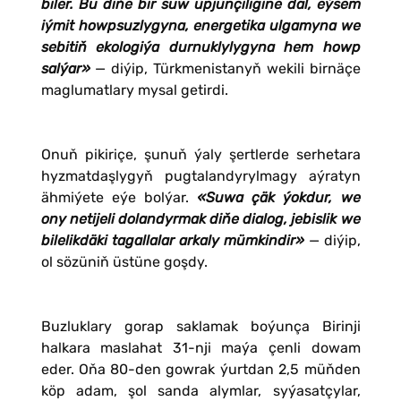
biler. Bu diňe bir suw üpjünçiligine däl, eýsem
iýmit howpsuzlygyna, energetika ulgamyna we
sebitiň ekologiýa durnuklylygyna hem howp
salýar»
— diýip, Türkmenistanyň wekili birnäçe
maglumatlary mysal getirdi.
Onuň pikiriçe, şunuň ýaly şertlerde serhetara
hyzmatdaşlygyň pugtalandyrylmagy aýratyn
ähmiýete eýe bolýar.
«Suwa çäk ýokdur, we
ony netijeli dolandyrmak diňe dialog, jebislik we
bilelikdäki tagallalar arkaly mümkindir»
— diýip,
ol sözüniň üstüne goşdy.
Buzluklary gorap saklamak boýunça Birinji
halkara maslahat 31-nji maýa çenli dowam
eder. Oňa 80-den gowrak ýurtdan 2,5 müňden
köp adam, şol sanda alymlar, syýasatçylar,