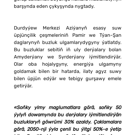
barşynda eden çykyşynda nygtady.
Durdyýew Merkezi Aziýanyň esasy suw
üpjünçilik çeşmeleriniň Pamir we Týan-Şan
daglarynyň buzluk ulgamlarydygyny ýatlatdy.
Bu buzluklar sebitiň iň uly derýalary bolan
Amyderýany we Syrderýany iýmitlendirýär.
Olar oba hojalygyny, energiýa ulgamyny
goldamak bilen bir hatarda, ilaty agyz suwy
bilen üpjün edýär we tebigy gurşawy emele
getirýär.
«Soňky ylmy maglumatlara görä, soňky 50
ýylyň dowamynda bu derýalary iýmitlendirýän
buzluklaryň göwrümi 30% azaldy. Çaklamalara
görä, 2050-nji ýyla çenli bu ýitgi 50%-e ýetip