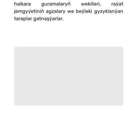
halkara guramalaryň wekilleri, raýat
jemgyýetiniň agzalary we beýleki gyzyklanýan
taraplar gatnaşýarlar.