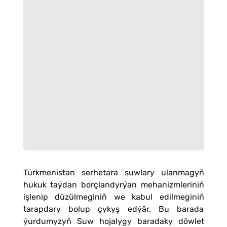
Türkmenistan serhetara suwlary ulanmagyň
hukuk taýdan borçlandyrýan mehanizmleriniň
işlenip düzülmeginiň we kabul edilmeginiň
tarapdary bolup çykyş edýär. Bu barada
ýurdumyzyň Suw hojalygy baradaky döwlet