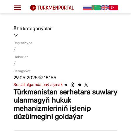
Ähli kategoriýalar
Baş sahypa
/
Habarlar
/
Jemgyýet
29.05.2025
18155
Sosial ulgamda paýlaşmak
Türkmenistan serhetara suwlary
ulanmagyň hukuk
mehanizmleriniň işlenip
düzülmegini goldaýar