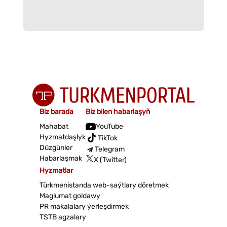
Biz barada
Biz bilen habarlaşyň
Mahabat
YouTube
Hyzmatdaşlyk
TikTok
Düzgünler
Telegram
Habarlaşmak
X (Twitter)
Hyzmatlar
Türkmenistanda web-saýtlary döretmek
Maglumat goldawy
PR makalalary ýerleşdirmek
TSTB agzalary