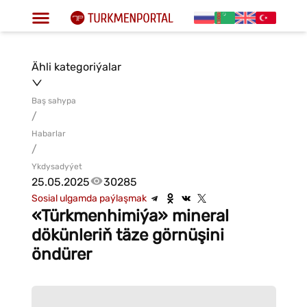
Ähli kategoriýalar
Baş sahypa
/
Habarlar
/
Ykdysadyýet
25.05.2025
30285
Sosial ulgamda paýlaşmak
«Türkmenhimiýa» mineral
dökünleriň täze görnüşini
öndürer