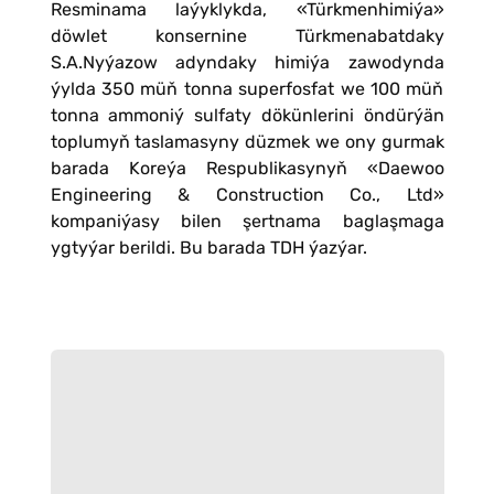
Resminama laýyklykda, «Türkmenhimiýa»
döwlet konsernine Türkmenabatdaky
S.A.Nyýazow adyndaky himiýa zawodynda
ýylda 350 müň tonna superfosfat we 100 müň
tonna ammoniý sulfaty dökünlerini öndürýän
toplumyň taslamasyny düzmek we ony gurmak
barada Koreýa Respublikasynyň «Daewoo
Engineering & Construction Co., Ltd»
kompaniýasy bilen şertnama baglaşmaga
ygtyýar berildi. Bu barada TDH ýazýar.