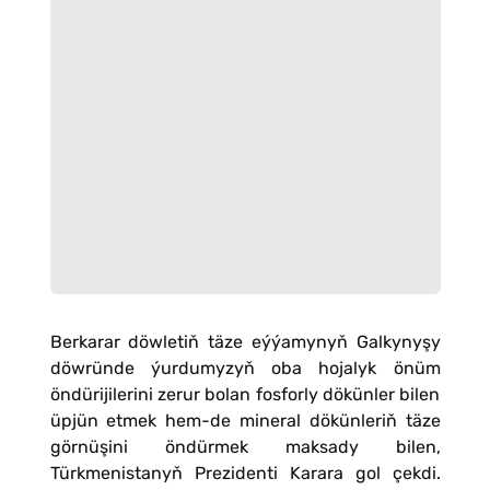
Berkarar döwletiň täze eýýamynyň Galkynyşy
döwründe ýurdumyzyň oba hojalyk önüm
öndürijilerini zerur bolan fosforly dökünler bilen
üpjün etmek hem-de mineral dökünleriň täze
görnüşini öndürmek maksady bilen,
Türkmenistanyň Prezidenti Karara gol çekdi.