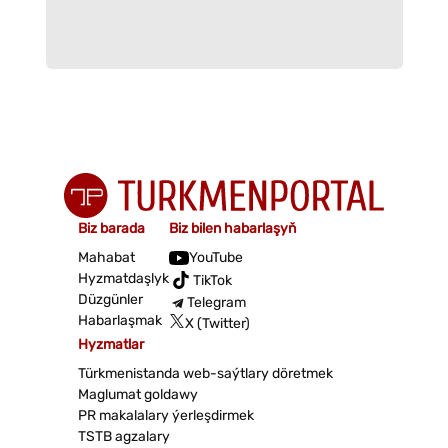
Biz barada
Biz bilen habarlaşyň
Mahabat
YouTube
Hyzmatdaşlyk
TikTok
Düzgünler
Telegram
Habarlaşmak
X (Twitter)
Hyzmatlar
Türkmenistanda web-saýtlary döretmek
Maglumat goldawy
PR makalalary ýerleşdirmek
TSTB agzalary