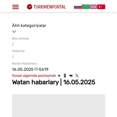
Ähli kategoriýalar
Baş sahypa
/
Habarlar
/
Watan Habarlary
16.05.2025
5619
Sosial ulgamda paýlaşmak
Watan habarlary | 16.05.2025