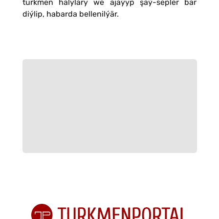
türkmen halylary we ajaýyp şaý-sepler bar
diýlip, habarda bellenilýär.