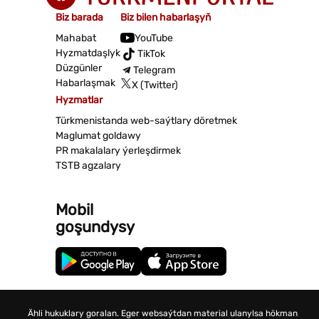
Biz barada
Biz bilen habarlaşyň
Mahabat
YouTube
Hyzmatdaşlyk
TikTok
Düzgünler
Telegram
Habarlaşmak
X (Twitter)
Hyzmatlar
Türkmenistanda web-saýtlary döretmek
Maglumat goldawy
PR makalalary ýerleşdirmek
TSTB agzalary
Mobil
goşundysy
Ähli hukuklary goralan. Eger websaýtdan material ulanylsa hökman