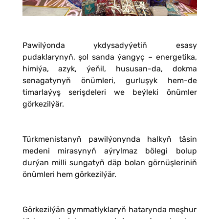
Pawilýonda ykdysadyýetiň esasy
pudaklarynyň, şol sanda ýangyç – energetika,
himiýa, azyk, ýeňil, hususan-da, dokma
senagatynyň önümleri, gurluşyk hem-de
timarlaýyş serişdeleri we beýleki önümler
görkezilýär.
Türkmenistanyň pawilýonynda halkyň täsin
medeni mirasynyň aýrylmaz bölegi bolup
durýan milli sungatyň däp bolan görnüşleriniň
önümleri hem görkezilýär.
Görkezilýän gymmatlyklaryň hatarynda meşhur