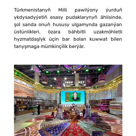
Türkmenistanyň Milli pawilýony ýurduň
ykdysadyýetiň esasy pudaklarynyň ählisinde,
şol sanda onuň hususy ulgamynda gazanýan
üstünlikleri, özara bähbitli uzakmöhletli
hyzmatdaşlyk üçin bar bolan kuwwat bilen
tanyşmaga mümkinçilik berýär.