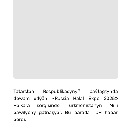
Tatarstan Respublikasynyň paýtagtynda
dowam edýän «Russia Halal Expo 2025»
Halkara sergisinde Türkmenistanyň Milli
pawilýony gatnaşýar. Bu barada TDH habar
berdi.