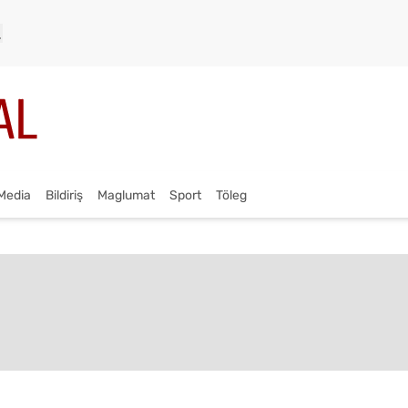
Media
Bildiriş
Maglumat
Sport
Töleg