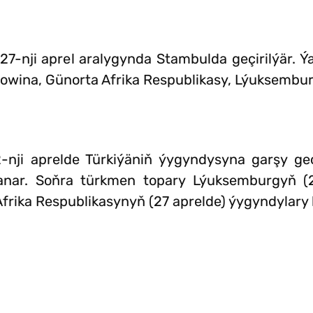
7-nji aprel aralygynda Stambulda geçirilýär. Ýa
owina, Günorta Afrika Respublikasy, Lýuksembu
2-nji aprelde Türkiýäniň ýygyndysyna garşy geç
nar. Soňra türkmen topary Lýuksemburgyň (24
frika Respublikasynyň (27 aprelde) ýygyndylary 