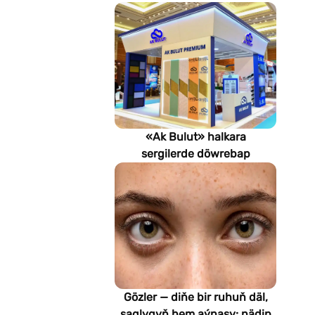
«Ak Bulut» halkara
sergilerde döwrebap
gurluşyk çözgütlerini
görkezýär
Gözler — diňe bir ruhuň däl,
saglygyň hem aýnasy: nädip