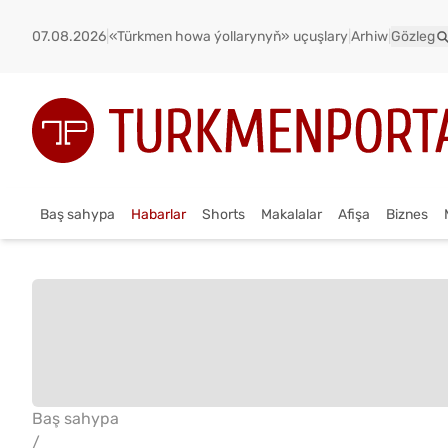
07.08.2026
|
«Türkmen howa ýollarynyň» uçuşlary
|
Arhiw
|
Gözleg
Baş sahypa
Habarlar
Shorts
Makalalar
Afişa
Biznes
Baş sahypa
/