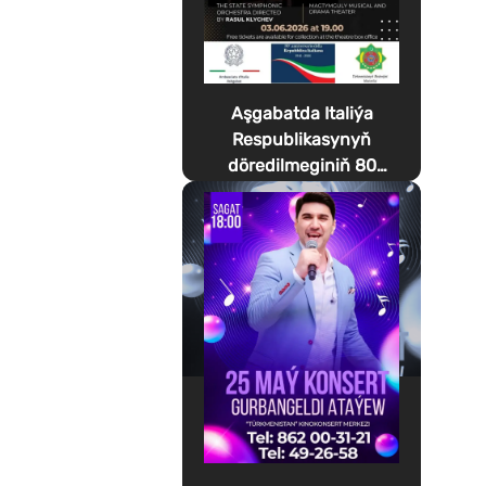
Aşgabatda Italiýa
Respublikasynyň
döredilmeginiň 80
ýyllygyna bagyşlanan
Festa della Musica
geçirilýär