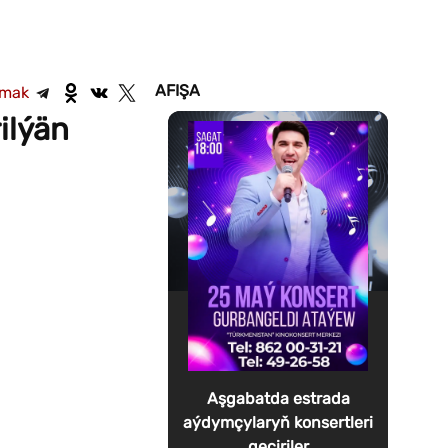
AFIŞA
şmak
ilýän
Aşgabatda estrada
aýdymçylaryň konsertleri
geçiriler