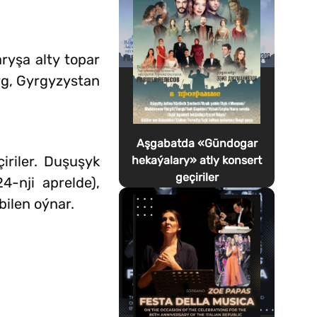
ryşa alty topar
rg, Gyrgyzystan
Aşgabatda «Gündogar
iriler. Duşuşyk
hekaýalary» atly konsert
geçiriler
-nji aprelde),
bilen oýnar.