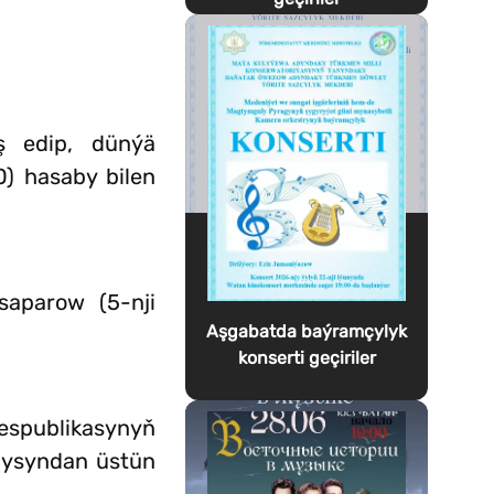
ş edip, dünýä
) hasaby bilen
saparow (5-nji
Aşgabatda baýramçylyk
konserti geçiriler
espublikasynyň
ndysyndan üstün