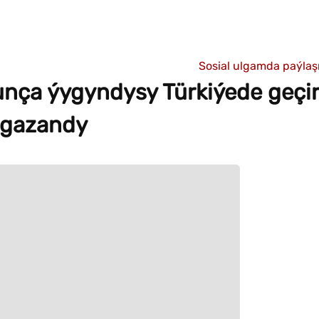
Sosial ulgamda paýla
nça ýygyndysy Türkiýede geçir
 gazandy