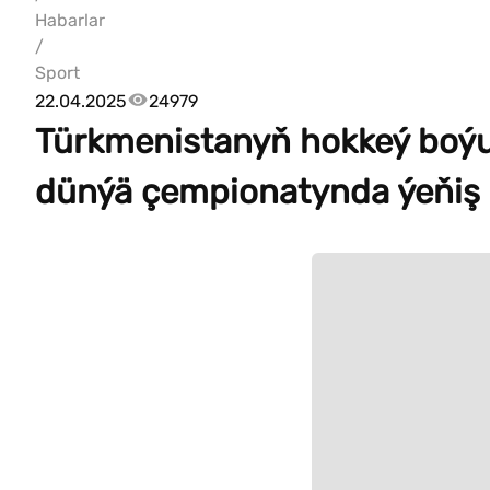
Habarlar
/
Sport
22.04.2025
24979
Türkmenistanyň hokkeý boýu
dünýä çempionatynda ýeňiş