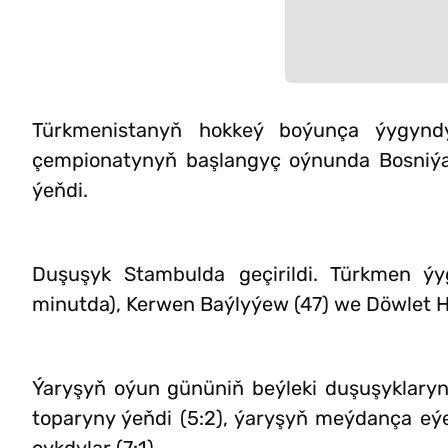
Türkmenistanyň hokkeý boýunça ýygynd
çempionatynyň başlangyç oýnunda Bosniýa 
ýeňdi.
Duşuşyk Stambulda geçirildi. Türkmen ý
minutda), Kerwen Baýlyýew (47) we Döwlet Hy
Ýaryşyň oýun gününiň beýleki duşuşyklary
toparyny ýeňdi (5:2), ýaryşyň meýdança eý