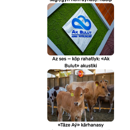
emeli aň keselleri suratlar
arkaly anyklaýar?
Az ses — köp rahatlyk: «Ak
Bulut» akustiki
potoloklarynyň
artykmaçlyklary
«Täze Aý» kärhanasy