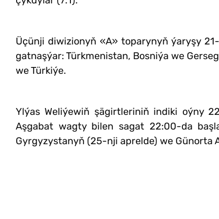
çykdylar (7:1).
Üçünji diwizionyň «A» toparynyň ýaryşy 21-2
gatnaşýar: Türkmenistan, Bosniýa we Gerseg
we Türkiýe.
Ylýas Weliýewiň şägirtleriniň indiki oýny 2
Aşgabat wagty bilen sagat 22:00-da başla
Gyrgyzystanyň (25-nji aprelde) we Günorta A