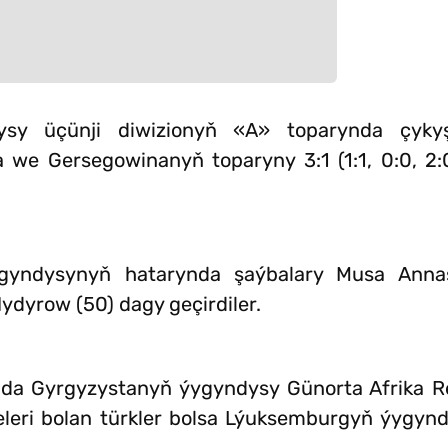
ysy üçünji diwizionyň «A» toparynda çyky
we Gersegowinanyň toparyny 3:1 (1:1, 0:0, 2:0
ygyndysynyň hatarynda şaýbalary Musa Anna
dyrow (50) dagy geçirdiler.
nda Gyrgyzystanyň ýygyndysy Günorta Afrika R
eleri bolan türkler bolsa Lýuksemburgyň ýygy