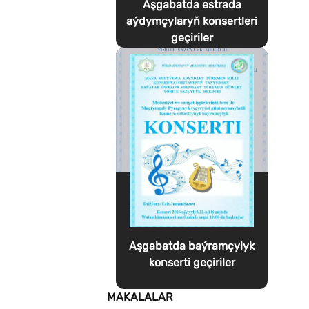
Aşgabatda estrada
aýdymçylaryň konsertleri
geçiriler
Aşgabatda baýramçylyk
konserti geçiriler
MAKALALAR