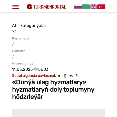
Ähli kategoriýalar
Baş sahypa
/
Habarlar
/
Wideolarymyz
11.03.2025
5603
Sosial ulgamda paýlaşmak
«Dünýä ulag hyzmatlary»
hyzmatlaryň doly toplumyny
hödzrleýär