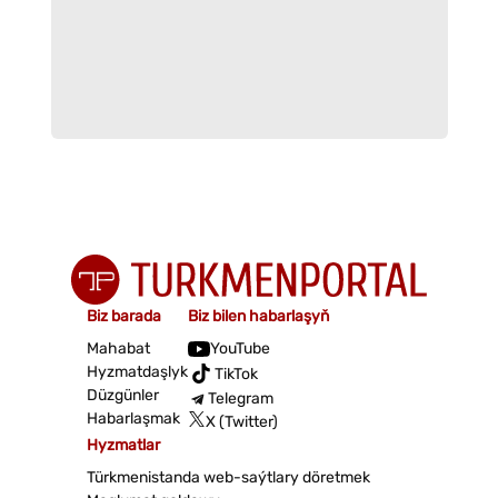
Biz barada
Biz bilen habarlaşyň
Mahabat
YouTube
Hyzmatdaşlyk
TikTok
Düzgünler
Telegram
Habarlaşmak
X (Twitter)
Hyzmatlar
Türkmenistanda web-saýtlary döretmek