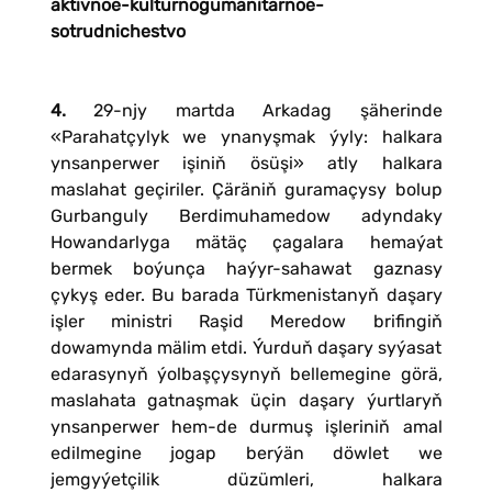
aktivnoe-kulturnogumanitarnoe-
sotrudnichestvo
4.
29-njy martda Arkadag şäherinde
«Parahatçylyk we ynanyşmak ýyly: halkara
ynsanperwer işiniň ösüşi» atly halkara
maslahat geçiriler. Çäräniň guramaçysy bolup
Gurbanguly Berdimuhamedow adyndaky
Howandarlyga mätäç çagalara hemaýat
bermek boýunça haýyr-sahawat gaznasy
çykyş eder. Bu barada Türkmenistanyň daşary
işler ministri Raşid Meredow brifingiň
dowamynda mälim etdi. Ýurduň daşary syýasat
edarasynyň ýolbaşçysynyň bellemegine görä,
maslahata gatnaşmak üçin daşary ýurtlaryň
ynsanperwer hem-de durmuş işleriniň amal
edilmegine jogap berýän döwlet we
jemgyýetçilik düzümleri, halkara