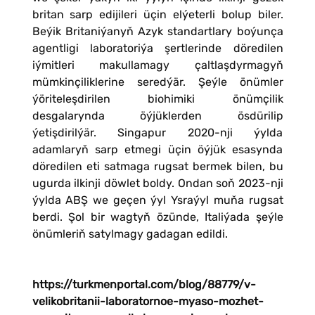
britan sarp edijileri üçin elýeterli bolup biler.
Beýik Britaniýanyň Azyk standartlary boýunça
agentligi laboratoriýa şertlerinde döredilen
iýmitleri makullamagy çaltlaşdyrmagyň
mümkinçiliklerine seredýär. Şeýle önümler
ýöriteleşdirilen biohimiki önümçilik
desgalarynda öýjüklerden ösdürilip
ýetişdirilýär. Singapur 2020-nji ýylda
adamlaryň sarp etmegi üçin öýjük esasynda
döredilen eti satmaga rugsat bermek bilen, bu
ugurda ilkinji döwlet boldy. Ondan soň 2023-nji
ýylda ABŞ we geçen ýyl Ysraýyl muňa rugsat
berdi. Şol bir wagtyň özünde, Italiýada şeýle
önümleriň satylmagy gadagan edildi.
https://turkmenportal.com/blog/88779/v-
velikobritanii-laboratornoe-myaso-mozhet-