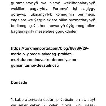
guramalarynyň we olaryň wekilhanalarynyň
wekilleri çagyryldy. Forumyň işi saglygy
goraýyş, lukmançylyk kömeginiň berilmegi,
çagalara we ýetginjeklere bilim hyzmatlarynyň
berilmegi, şeýle hem howanyň üýtgemegi bilen
baglanyşykly meselelere gönükdiriler.
https://turkmenportal.com/blog/88789/29-
marta-v-gorode-arkadag-proidet-
mezhdunarodnaya-konferenciya-po-
gumanitarnoi-deyatelnosti
Dünýäde
1.
Laboratoriýada ösdürilip ýetişdirilen et, süýt
we şeker ýakyn iki ýylyň içinde ilkinji gezek