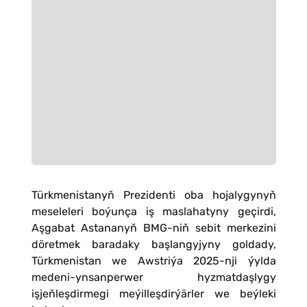
Türkmenistanyň Prezidenti oba hojalygynyň
meseleleri boýunça iş maslahatyny geçirdi,
Aşgabat Astananyň BMG-niň sebit merkezini
döretmek baradaky başlangyjyny goldady,
Türkmenistan we Awstriýa 2025-nji ýylda
medeni-ynsanperwer hyzmatdaşlygy
işjeňleşdirmegi meýilleşdirýärler we beýleki