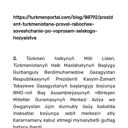
https://turkmenportal.com/blog/88792/prezid
ent-turkmenistana-provel-rabochee-
soveshchanie-po-voprosam-selskogo-
hozyaistva
2.
Türkmen halkynyň Milli Lideri,
Türkmenistanyň Halk Maslahatynyň Başlygy
Gurbanguly Berdimuhamedow Gazagystan
Respublikasynyň Prezidenti Kasym-Žomart
Tokaýewe Gazagystanyň başlangyjy boýunça
BMG-niň Baş Assambleýasynyň «Birleşen
Milletler Guramasynyň Merkezi Aziýa we
Owganystan üçin durnukly ösüş babatda
maksatlar boýunça sebit merkezi» atly
Kararnamany kabul etmegi mynasybetli gutlag
hatyny iberdi.