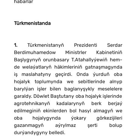
habarlar
Türkmenistanda
1.
Türkmenistanyň Prezidenti Serdar
Berdimuhamedow Ministrler Kabinetiniň
Başlygynyň orunbasary T.Atahallyýewiň hem-
de welaýatlaryň häkimleriniň gatnaşmagynda
iş maslahatyny geçirdi. Onda ýurduň oba
hojalyk toplumynda we sebitlerinde alnyp
barylýan işler bilen baglanyşykly meselelere
garaldy. Döwlet Baştutany oba hojalyk işlerinde
agrotehnikanyň kadalarynyň berk berjaý
edilmeginiň ekinlerden bol hasyl almagyň we
oba hojalygynda ýokary görkezijileri
gazanmagyň aýrylmaz şerti bolup
durýandygyny belledi.