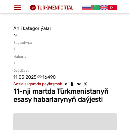
Ähli kategoriýalar
Baş sahypa
/
Habarlar
/
Daýdžest
11.03.2025
16490
Sosial ulgamda paýlaşmak
11-nji martda Türkmenistanyň
esasy habarlarynyň daýjesti