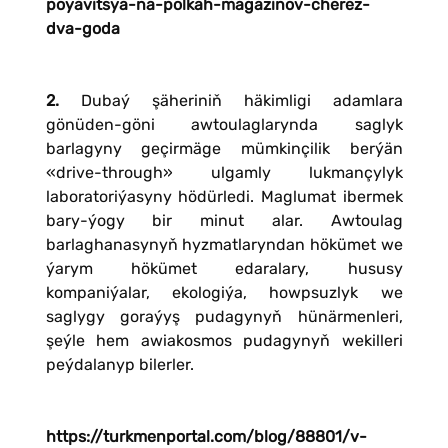
poyavitsya-na-polkah-magazinov-cherez-
dva-goda
2.
Dubaý şäheriniň häkimligi adamlara
gönüden-göni awtoulaglarynda saglyk
barlagyny geçirmäge mümkinçilik berýän
«drive-through» ulgamly lukmançylyk
laboratoriýasyny hödürledi. Maglumat ibermek
bary-ýogy bir minut alar. Awtoulag
barlaghanasynyň hyzmatlaryndan hökümet we
ýarym hökümet edaralary, hususy
kompaniýalar, ekologiýa, howpsuzlyk we
saglygy goraýyş pudagynyň hünärmenleri,
şeýle hem awiakosmos pudagynyň wekilleri
peýdalanyp bilerler.
https://turkmenportal.com/blog/88801/v-