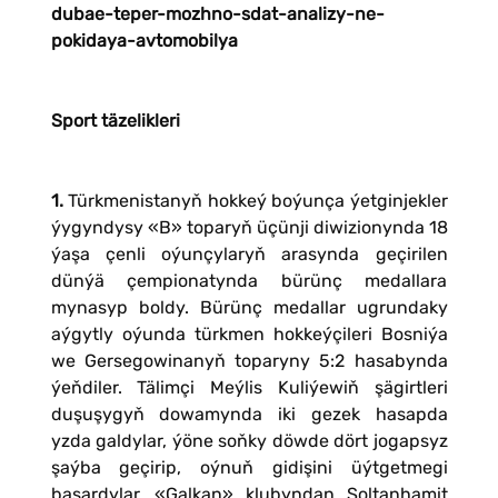
dubae-teper-mozhno-sdat-analizy-ne-
pokidaya-avtomobilya
Sport täzelikleri
1.
Türkmenistanyň hokkeý boýunça ýetginjekler
ýygyndysy «B» toparyň üçünji diwizionynda 18
ýaşa çenli oýunçylaryň arasynda geçirilen
dünýä çempionatynda bürünç medallara
mynasyp boldy. Bürünç medallar ugrundaky
aýgytly oýunda türkmen hokkeýçileri Bosniýa
we Gersegowinanyň toparyny 5:2 hasabynda
ýeňdiler. Tälimçi Meýlis Kuliýewiň şägirtleri
duşuşygyň dowamynda iki gezek hasapda
yzda galdylar, ýöne soňky döwde dört jogapsyz
şaýba geçirip, oýnuň gidişini üýtgetmegi
başardylar. «Galkan» klubyndan Soltanhamit