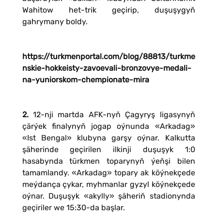
Wahitow het-trik geçirip, duşuşygyň
gahrymany boldy.
https://turkmenportal.com/blog/88813/turkme
nskie-hokkeisty-zavoevali-bronzovye-medali-
na-yuniorskom-chempionate-mira
2.
12-nji martda AFK-nyň Çagyryş ligasynyň
çärýek finalynyň jogap oýnunda «Arkadag»
«Ist Bengal» klubyna garşy oýnar. Kalkutta
şäherinde geçirilen ilkinji duşuşyk 1:0
hasabynda türkmen toparynyň ýeňşi bilen
tamamlandy. «Arkadag» topary ak köýnekçede
meýdança çykar, myhmanlar gyzyl köýnekçede
oýnar. Duşuşyk «akylly» şäheriň stadionynda
geçiriler we 15:30-da başlar.