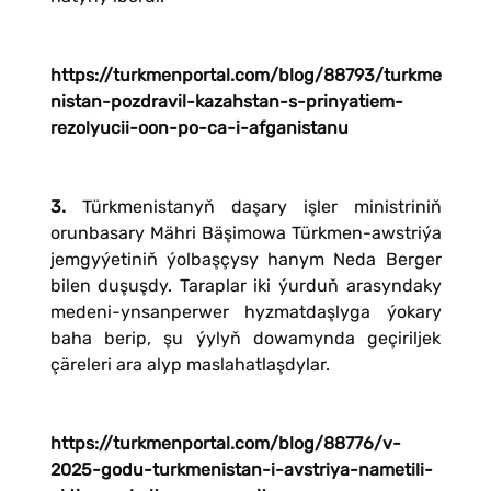
https://turkmenportal.com/blog/88793/turkme
nistan-pozdravil-kazahstan-s-prinyatiem-
rezolyucii-oon-po-ca-i-afganistanu
3.
Türkmenistanyň daşary işler ministriniň
orunbasary Mähri Bäşimowa Türkmen-awstriýa
jemgyýetiniň ýolbaşçysy hanym Neda Berger
bilen duşuşdy. Taraplar iki ýurduň arasyndaky
medeni-ynsanperwer hyzmatdaşlyga ýokary
baha berip, şu ýylyň dowamynda geçiriljek
çäreleri ara alyp maslahatlaşdylar.
https://turkmenportal.com/blog/88776/v-
2025-godu-turkmenistan-i-avstriya-nametili-