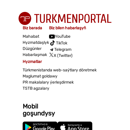
Biz barada
Biz bilen habarlaşyň
Mahabat
YouTube
Hyzmatdaşlyk
TikTok
Düzgünler
Telegram
Habarlaşmak
X (Twitter)
Hyzmatlar
Türkmenistanda web-saýtlary döretmek
Maglumat goldawy
PR makalalary ýerleşdirmek
TSTB agzalary
Mobil
goşundysy