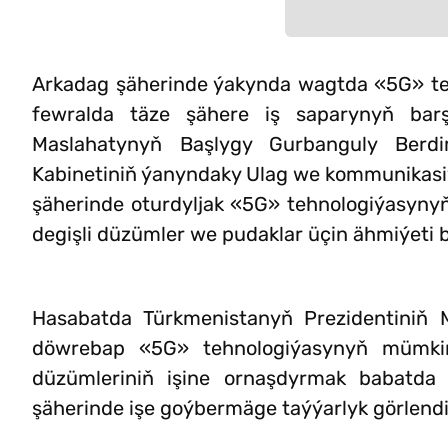
Arkadag şäherinde ýakynda wagtda «5G» tehno
fewralda täze şähere iş saparynyň barş
Maslahatynyň Başlygy Gurbanguly Berdi
Kabinetiniň ýanyndaky Ulag we kommunikasiýa
şäherinde oturdyljak «5G» tehnologiýasynyň
degişli düzümler we pudaklar üçin ähmiýeti 
Hasabatda Türkmenistanyň Prezidentiniň Mi
döwrebap «5G» tehnologiýasynyň mümkinçi
düzümleriniň işine ornaşdyrmak babatda 
şäherinde işe goýbermäge taýýarlyk görlendi