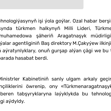
logiýasynyň işi ýola goýlar. Ozal habar berşim
ynda türkmen halkynyň Milli Lideri, Türkm
muhamedowa şäheriň Aragatnaşyk müdirligin
lar agentliginiň Baş direktory M.Çakyýew ilkinj
 aýratynlyklary, onuň gurşap alýan çägi we bu
barada hasabat berdi.
nistrler Kabinetiniň sanly ulgam arkaly geçir
liklerini öwrenip, ony «Türkmenaragatnaşyk
beren tabşyryklaryna laýyklykda bu tehnolo
gi aýdyldy.