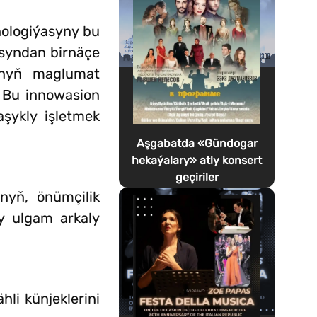
hnologiýasyny bu
syndan birnäçe
synyň maglumat
i. Bu innowasion
aşykly işletmek
Aşgabatda «Gündogar
hekaýalary» atly konsert
geçiriler
nyň, önümçilik
ly ulgam arkaly
hli künjeklerini