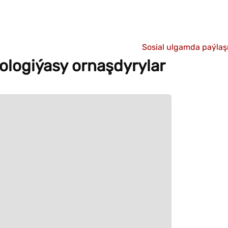
Sosial ulgamda paýla
ologiýasy ornaşdyrylar