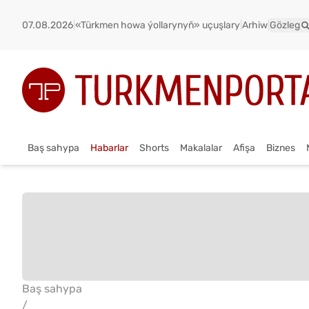
07.08.2026
|
«Türkmen howa ýollarynyň» uçuşlary
|
Arhiw
|
Gözleg
Baş sahypa
Habarlar
Shorts
Makalalar
Afişa
Biznes
Baş sahypa
/