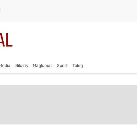
Media
Bildiriş
Maglumat
Sport
Töleg