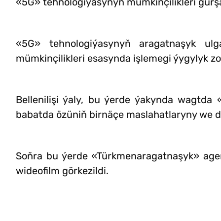
«5G» tehnologiýasynyň mümkinçilikleri gurşa
«5G» tehnologiýasynyň aragatnaşyk ul
mümkinçilikleri esasynda işlemegi ýygylyk zo
Bellenilişi ýaly, bu ýerde ýakynda wagtda
babatda özüniň birnäçe maslahatlaryny we de
Soňra bu ýerde «Türkmenaragatnaşyk» agen
wideofilm görkezildi.