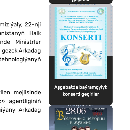
iz ýaly, 22-nji
enistanyň Halk
de Ministrler
i gezek Arkadag
 tehnologiýanyň
Aşgabatda baýramçylyk
ilen mejlisinde
konserti geçiriler
» agentliginiň
giýany Arkadag