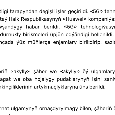
ligi tarapyndan degişli işler geçirildi. «5G» te
taý Halk Respublikasynyň «Huawei» kompaniýa
owşandygy habar berildi. «5G» tehnologiýa
 durnukly birikmeleri üpjün edýändigi bellenild
çada ýüz müňlerçe enjamlary birikdirip, sazl
iň «akylly» şäher we «akylly» öý ulgamlary
nagat we oba hojalygy pudaklarynyň işini san
çilikleriniň artykmaçlyklaryna üns berildi.
ternet ulgamynyň ornaşdyrylmagy bilen, şäheriň ä