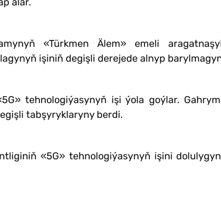
p alar.
gamynyň «Türkmen Älem» emeli aragatnaş
lagynyň işiniň degişli derejede alnyp barylmagyn
 «5G» tehnologiýasynyň işi ýola goýlar. Gahr
gişli tabşyryklaryny berdi.
tliginiň «5G» tehnologiýasynyň işini dolulygy