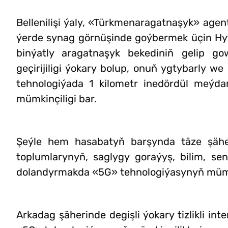
Bellenilişi ýaly, «Türkmenaragatnaşyk» agent
ýerde synag görnüşinde goýbermek üçin Hy
binýatly aragatnaşyk bekediniň gelip g
geçirijiligi ýokary bolup, onuň ygtybarly we
tehnologiýada 1 kilometr inedördül meýdan
mümkinçiligi bar.
Şeýle hem hasabatyň barşynda täze şäher
toplumlarynyň, saglygy goraýyş, bilim, se
dolandyrmakda «5G» tehnologiýasynyň mümkin
Arkadag şäherinde degişli ýokary tizlikli in