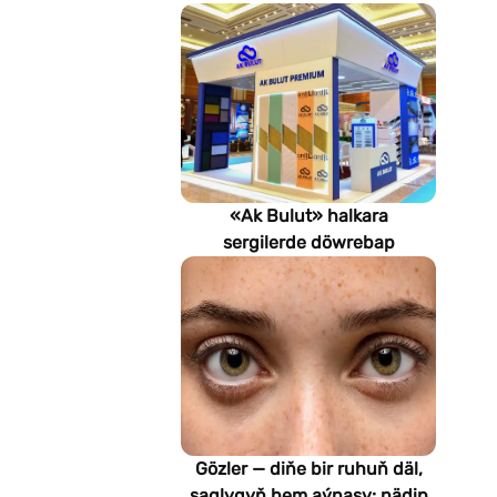
«Ak Bulut» halkara
sergilerde döwrebap
gurluşyk çözgütlerini
görkezýär
Gözler — diňe bir ruhuň däl,
saglygyň hem aýnasy: nädip