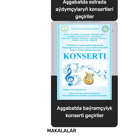
Aşgabatda estrada
aýdymçylaryň konsertleri
geçiriler
Aşgabatda baýramçylyk
konserti geçiriler
MAKALALAR