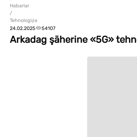
Habarlar
/
Tehnologiýa
24.02.2025
54107
Arkadag şäherine «5G» tehn