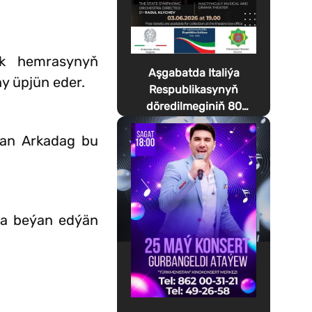
yk hemrasynyň
Aşgabatda Italiýa
y üpjün eder.
Respublikasynyň
döredilmeginiň 80
ýyllygyna bagyşlanan
yman Arkadag bu
Festa della Musica
geçirilýär
na beýan edýän