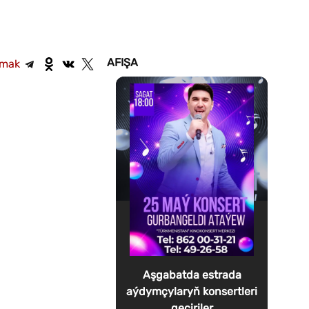
AFIŞA
şmak
Aşgabatda estrada
aýdymçylaryň konsertleri
geçiriler