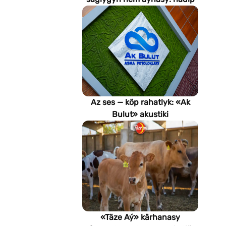
emeli aň keselleri suratlar
arkaly anyklaýar?
Az ses — köp rahatlyk: «Ak
Bulut» akustiki
potoloklarynyň
artykmaçlyklary
«Täze Aý» kärhanasy