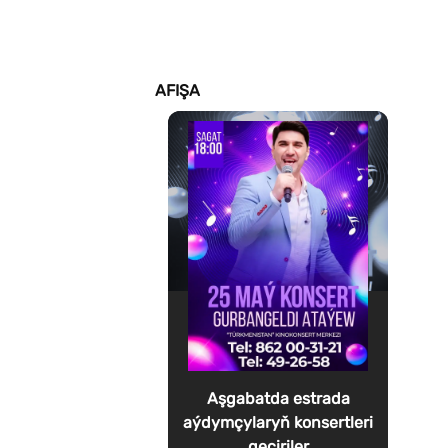
AFIŞA
Aşgabatda estrada
aýdymçylaryň konsertleri
geçiriler