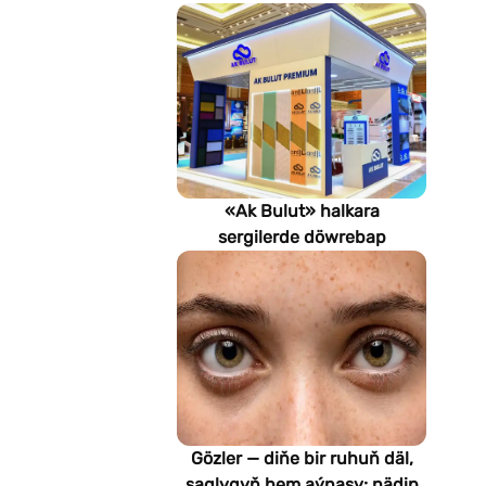
«Ak Bulut» halkara
sergilerde döwrebap
gurluşyk çözgütlerini
görkezýär
Gözler — diňe bir ruhuň däl,
saglygyň hem aýnasy: nädip