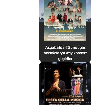
Aşgabatda «Gündogar
hekaýalary» atly konsert
geçiriler