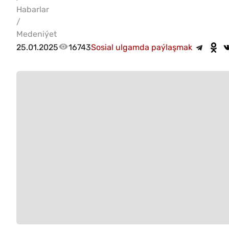
Habarlar
/
Medeniýet
25.01.2025
16743
Sosial ulgamda paýlaşmak