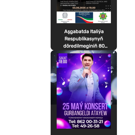
Aşgabatda Italiýa
Respublikasynyň
döredilmeginiň 80
ýyllygyna bagyşlanan
Festa della Musica
geçirilýär