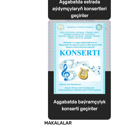
Aşgabatda estrada
aýdymçylaryň konsertleri
geçiriler
Aşgabatda baýramçylyk
konserti geçiriler
MAKALALAR