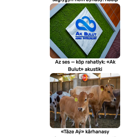
emeli aň keselleri suratlar
arkaly anyklaýar?
Az ses — köp rahatlyk: «Ak
Bulut» akustiki
potoloklarynyň
artykmaçlyklary
«Täze Aý» kärhanasy