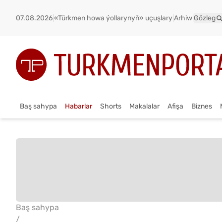
07.08.2026
|
«Türkmen howa ýollarynyň» uçuşlary
|
Arhiw
|
Gözleg
Baş sahypa
Habarlar
Shorts
Makalalar
Afişa
Biznes
Baş sahypa
/