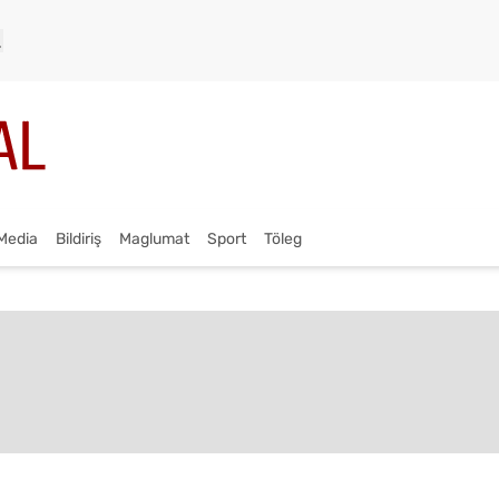
Media
Bildiriş
Maglumat
Sport
Töleg