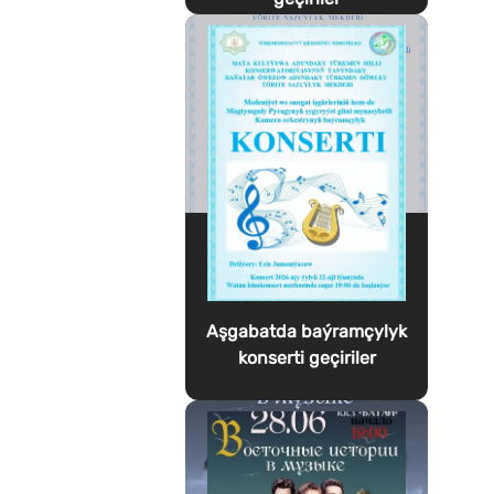
Aşgabatda baýramçylyk
konserti geçiriler