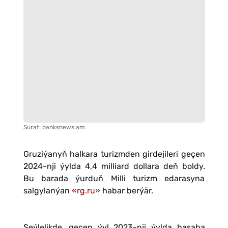
Surat: banksnews.am
Gruziýanyň halkara turizmden girdejileri geçen
2024-nji ýylda 4,4 milliard dollara deň boldy.
Bu barada ýurduň Milli turizm edarasyna
salgylanýan
«rg.ru»
habar berýär.
Şeýlelikde, geçen ýyl 2023-nji ýylda hasaba