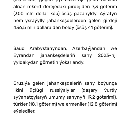
alnan rekord derejedäki girdejiden 7,3 göterim
(300 mln dollar köp) ösüş gazanyldy. Aýratyn
hem ysraýylly jahankeşdelerden gelen girdeji
436,5 mln dollara deň boldy (ösüş 41 göterim).
Saud Arabystanyndan, Azerbaýjandan we
Eýrandan jahankeşdeleriň sany 2023-nji
ýyldakydan görnetin ýokarlandy.
Gruziýa gelen jahankeşdeleriň sany boýunça
ilkini üçlügi russiýalylar (daşary ýurtly
syýahatçylaryň umumy sanynyň 19,2 göterimi),
türkler (18,1 göterim) we ermeniler (12,8 göterim)
eýelediler.