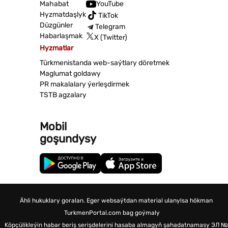
Mahabat
YouTube
Hyzmatdaşlyk
TikTok
Düzgünler
Telegram
Habarlaşmak
X (Twitter)
Hyzmatlar
Türkmenistanda web-saýtlary döretmek
Maglumat goldawy
PR makalalary ýerleşdirmek
TSTB agzalary
Mobil
goşundysy
Ähli hukuklary goralan. Eger websaýtdan material ulanylsa hökman
TurkmenPortal.com bag goýmaly
Köpçülikleýin habar beriş serişdelerini hasaba almagyň şahadatnamasy
ЭЛ №