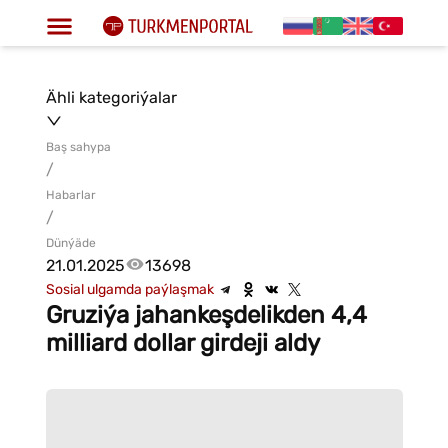
Ähli kategoriýalar
Baş sahypa
/
Habarlar
/
Dünýäde
21.01.2025
13698
Sosial ulgamda paýlaşmak
Gruziýa jahankeşdelikden 4,4
milliard dollar girdeji aldy