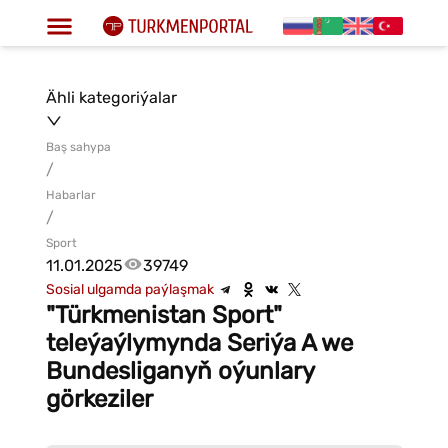
Ähli kategoriýalar
Baş sahypa
/
Habarlar
/
Sport
11.01.2025
39749
Sosial ulgamda paýlaşmak
"Türkmenistan Sport"
teleýaýlymynda Seriýa A we
Bundesliganyň oýunlary
görkeziler