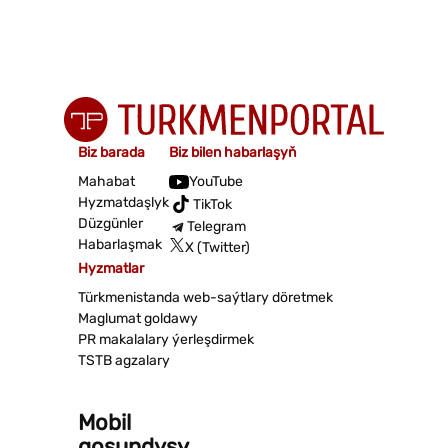
Biz barada
Biz bilen habarlaşyň
Mahabat
YouTube
Hyzmatdaşlyk
TikTok
Düzgünler
Telegram
Habarlaşmak
X (Twitter)
Hyzmatlar
Türkmenistanda web-saýtlary döretmek
Maglumat goldawy
PR makalalary ýerleşdirmek
TSTB agzalary
Mobil
goşundysy