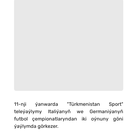
11-nji ýanwarda "Türkmenistan Sport"
teleýaýlymy Italiýanyň we Germaniýanyň
futbol çempionatlaryndan iki oýnuny göni
ýaýlymda görkezer.