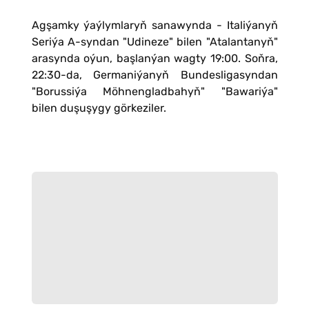
Agşamky ýaýlymlaryň sanawynda - Italiýanyň
Seriýa A-syndan "Udineze" bilen "Atalantanyň"
arasynda oýun, başlanýan wagty 19:00. Soňra,
22:30-da, Germaniýanyň Bundesligasyndan
"Borussiýa Möhnengladbahyň" "Bawariýa"
bilen duşuşygy görkeziler.