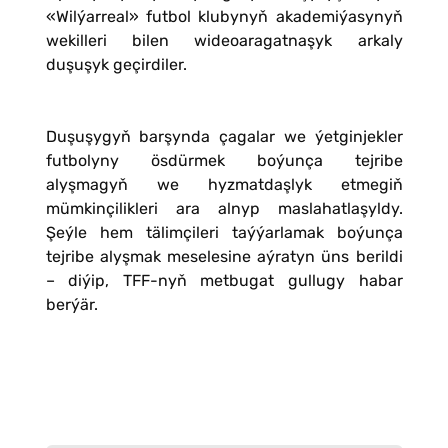
«Wilýarreal» futbol klubynyň akademiýasynyň
wekilleri bilen wideoaragatnaşyk arkaly
duşuşyk geçirdiler.
Duşuşygyň barşynda çagalar we ýetginjekler
futbolyny ösdürmek boýunça tejribe
alyşmagyň we hyzmatdaşlyk etmegiň
mümkinçilikleri ara alnyp maslahatlaşyldy.
Şeýle hem tälimçileri taýýarlamak boýunça
tejribe alyşmak meselesine aýratyn üns berildi
– diýip, TFF-nyň metbugat gullugy habar
berýär.