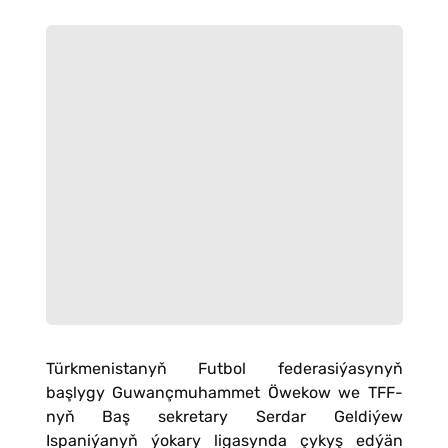
Türkmenistanyň Futbol federasiýasynyň
başlygy Guwançmuhammet Öwekow we TFF-
nyň Baş sekretary Serdar Geldiýew
Ispaniýanyň ýokary ligasynda çykyş edýän