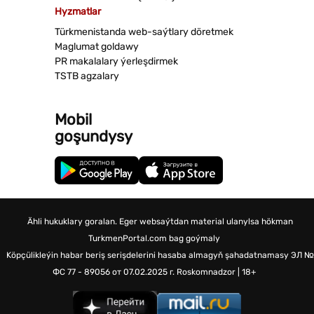
Hyzmatlar
Türkmenistanda web-saýtlary döretmek
Maglumat goldawy
PR makalalary ýerleşdirmek
TSTB agzalary
Mobil
goşundysy
Ähli hukuklary goralan. Eger websaýtdan material ulanylsa hökman
TurkmenPortal.com bag goýmaly
Köpçülikleýin habar beriş serişdelerini hasaba almagyň şahadatnamasy
ЭЛ №
ФС 77 - 89056 от 07.02.2025 г.
Roskomnadzor | 18+