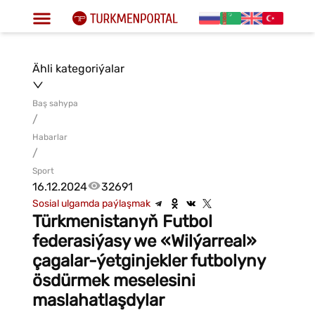
Ähli kategoriýalar
Baş sahypa
/
Habarlar
/
Sport
16.12.2024
32691
Sosial ulgamda paýlaşmak
Türkmenistanyň Futbol
federasiýasy we «Wilýarreal»
çagalar-ýetginjekler futbolyny
ösdürmek meselesini
maslahatlaşdylar