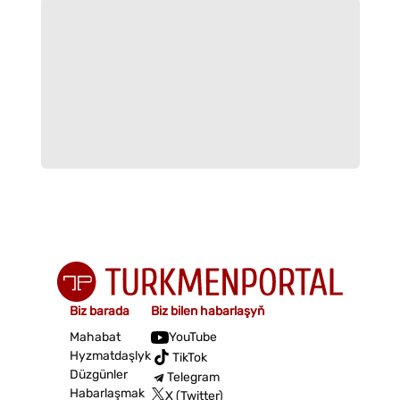
Biz barada
Biz bilen habarlaşyň
Mahabat
YouTube
Hyzmatdaşlyk
TikTok
Düzgünler
Telegram
Habarlaşmak
X (Twitter)