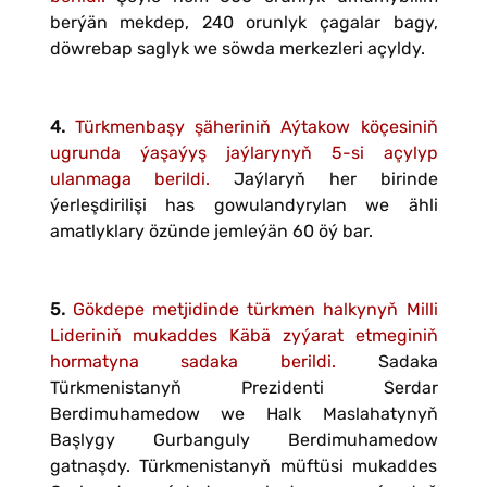
berýän mekdep, 240 orunlyk çagalar bagy,
döwrebap saglyk we söwda merkezleri açyldy.
4.
Türkmenbaşy şäheriniň Aýtakow köçesiniň
ugrunda ýaşaýyş jaýlarynyň 5-si açylyp
ulanmaga berildi.
Jaýlaryň her birinde
ýerleşdirilişi has gowulandyrylan we ähli
amatlyklary özünde jemleýän 60 öý bar.
5.
Gökdepe metjidinde türkmen halkynyň Milli
Lideriniň mukaddes Käbä zyýarat etmeginiň
hormatyna sadaka berildi.
Sadaka
Türkmenistanyň Prezidenti Serdar
Berdimuhamedow we Halk Maslahatynyň
Başlygy Gurbanguly Berdimuhamedow
gatnaşdy. Türkmenistanyň müftüsi mukaddes