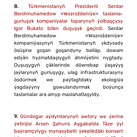
8.
Türkmenistanyň Prezidenti Serdar
Berdimuhamedow «Wozroždeniýe» taslama-
gurluşyk kompaniýalar toparynyň ýolbaşçysy
Igor Bukato bilen duşuşyk geçirdi.
Serdar
Berdimuhamedow «Wozroždeniýe»
kompaniýasynyň Türkmenistanyň ykdysady
ösüşine goşan goşandyny belläp, dowam
edýän hyzmatdaşlygyň ähmiýetini nygtady.
Duşuşygyň çäklerinde döwrebap ýaşaýyş
jaýlarynyň gurluşygy, ulag infrastrukturasyny
ösdürmek we paýtagtdaky ekologiýa
ýagdaýyny gowulandyrmak boýunça
taslamalar ara alnyp maslahatlaşyldy.
9.
Gündogar aýdymlarynyň awtory we ýerine
ýetirijisi Arsen Şahuns Aşgabatda Täze ýyl
baýramçylygy mynasybetli ýekelikdäki konsert