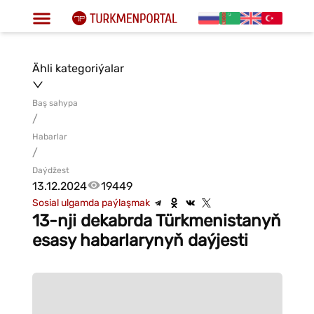
Ähli kategoriýalar
Baş sahypa
/
Habarlar
/
Daýdžest
13.12.2024
19449
Sosial ulgamda paýlaşmak
13-nji dekabrda Türkmenistanyň
esasy habarlarynyň daýjesti