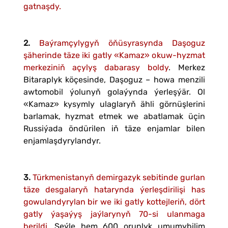
gatnaşdy.
2.
Baýramçylygyň öňüsyrasynda Daşoguz
şäherinde täze iki gatly «Kamaz» okuw-hyzmat
merkeziniň açylyş dabarasy boldy
. Merkez
Bitaraplyk köçesinde, Daşoguz – howa menzili
awtomobil ýolunyň golaýynda ýerleşýär. Ol
«Kamaz» kysymly ulaglaryň ähli görnüşlerini
barlamak, hyzmat etmek we abatlamak üçin
Russiýada öndürilen iň täze enjamlar bilen
enjamlaşdyrylandyr.
3.
Türkmenistanyň demirgazyk sebitinde gurlan
täze desgalaryň hatarynda ýerleşdirilişi has
gowulandyrylan bir we iki gatly kottejleriň, dört
gatly ýaşaýyş jaýlarynyň 70-si ulanmaga
berildi.
Şeýle hem 600 orunlyk umumybilim