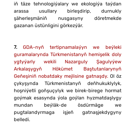
iň täze tehnologiýalary we ekologiýa taýdan
arassa usullary birleşdirip, durnukly
şäherleşmäniň nusgasyny döretmekde
gazanan üstünligini görkezýär.
7.
GDA-nyň tertipnamalaýyn we beýleki
guramalarynda Türkmenistanyň hemişelik doly
ygtyýarly wekili Nazarguly Şagulyýew
Arkalaşygyň Hökümet Baştutanlarynyň
Geňeşiniň nobatdaky mejlisine gatnaşdy.
Ol öz
çykyşynda Türkmenistanyň deňhukuklylyk,
hoşniýetli goňşuçylyk we birek-birege hormat
goýmak esasynda ýola goýlan hyzmatdaşlygy
mundan beýläk-de ösdürmäge we
pugtalandyrmaga işjeň gatnaşjekdygyny
belledi.