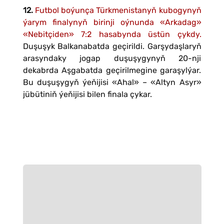
12.
Futbol boýunça Türkmenistanyň kubogynyň
ýarym finalynyň birinji oýnunda «Arkadag»
«Nebitçiden» 7:2 hasabynda üstün çykdy.
Duşuşyk Balkanabatda geçirildi. Garşydaşlaryň
arasyndaky jogap duşuşygynyň 20-nji
dekabrda Aşgabatda geçirilmegine garaşylýar.
Bu duşuşygyň ýeňijisi «Ahal» – «Altyn Asyr»
jübütiniň ýeňijisi bilen finala çykar.