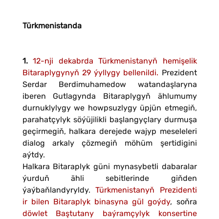
Türkmenistanda
1.
12-nji dekabrda Türkmenistanyň hemişelik
Bitaraplygynyň 29 ýyllygy bellenildi.
Prezident
Serdar Berdimuhamedow watandaşlaryna
iberen Gutlagynda Bitaraplygyň ählumumy
durnuklylygy we howpsuzlygy üpjün etmegiň,
parahatçylyk söýüjilikli başlangyçlary durmuşa
geçirmegiň, halkara derejede wajyp meseleleri
dialog arkaly çözmegiň möhüm şertidigini
aýtdy.
Halkara Bitaraplyk güni mynasybetli dabaralar
ýurduň ähli sebitlerinde giňden
ýaýbaňlandyryldy.
Türkmenistanyň Prezidenti
ir bilen Bitaraplyk binasyna gül goýdy
, soňra
döwlet Baştutany baýramçylyk konsertine