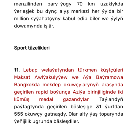
menzilinden bary-ýogy 70 km uzaklykda
ýerleşjek bu dynç alyş merkezi her ýylda bir
million syýahatçyny kabul edip biler we ýylyň
dowamynda işlär.
Sport täzelikleri
11.
Lebap welaýatyndan türkmen küştçüleri
Maksat Awlýakulyýew we Aýa Baýramowa
Bangkokda mekdep okuwçylarynyň arasynda
geçirilen rapid boýunça Aziýa birinjiliginde iki
kümüş medal gazandylar.
Taýlandyň
paýtagtynda geçirilen bäsleşige 31 ýurtdan
555 okuwçy gatnaşdy. Olar alty ýaş toparynda
ýeňijilik ugrunda bäsleşdiler.