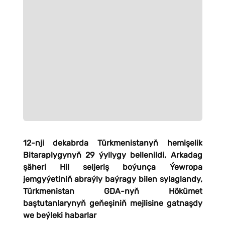
12-nji dekabrda Türkmenistanyň hemişelik
Bitaraplygynyň 29 ýyllygy bellenildi, Arkadag
şäheri Hil seljeriş boýunça Ýewropa
jemgyýetiniň abraýly baýragy bilen sylaglandy,
Türkmenistan GDA-nyň Hökümet
baştutanlarynyň geňeşiniň mejlisine gatnaşdy
we beýleki habarlar