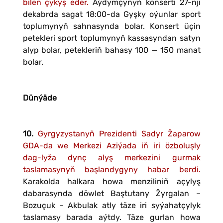
bilen çykyş eder.
Aýdymçynyň konserti 27-nji
dekabrda sagat 18:00-da Gyşky oýunlar sport
toplumynyň sahnasynda bolar. Konsert üçin
petekleri sport toplumynyň kassasyndan satyn
alyp bolar, petekleriň bahasy 100 — 150 manat
bolar.
Dünýäde
10.
Gyrgyzystanyň Prezidenti Sadyr Žaparow
GDA-da we Merkezi Aziýada iň iri özboluşly
dag-lyža dynç alyş merkezini gurmak
taslamasynyň başlandygyny habar berdi.
Karakolda halkara howa menziliniň açylyş
dabarasynda döwlet Baştutany Žyrgalan –
Bozuçuk – Akbulak atly täze iri syýahatçylyk
taslamasy barada aýtdy. Täze gurlan howa