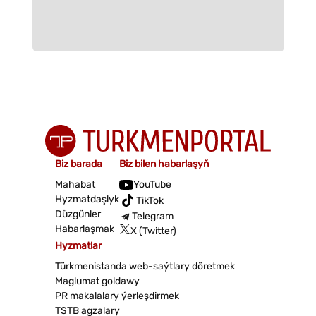
Biz barada
Biz bilen habarlaşyň
Mahabat
YouTube
Hyzmatdaşlyk
TikTok
Düzgünler
Telegram
Habarlaşmak
X (Twitter)
Hyzmatlar
Türkmenistanda web-saýtlary döretmek
Maglumat goldawy
PR makalalary ýerleşdirmek
TSTB agzalary