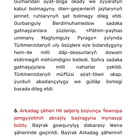
Gurhandan aýat-doga okady we zyýaratyň
kabul bolmagyny, öten-geçenleriň jaýlarynyň
jennet, ruhlarynyň şat bolmagy dileg etdi.
Gurbanguly Berdimuhamedow sadaka
gatnaşýanlara ýüzlenip, «Pähim-paýhas
ummany Magtymguly Pyragy» ýylynda
Türkmenistanyň uly ösüşlere eýe bolandygyny
hem-de milli däp-dessurlaryň dowam
etdirmegiň möhümdigini belledi. Soňra sadaka
gatnaşyjylara milli naharlar çekildi.
Türkmenistanyň müftüsi aýat-töwir okap,
ýurduň abadançylygy we gülläp ösmegi
barada dileg etdi.
6.
Arkadag şäheri Hil seljeriş boýunça Ýewropa
jemgyýetiniň abraýly baýragyna mynasyp
boldy.
Baýrak gowşurylyş dabarasy Wena
şäherinde geçirildi. Baýrak Arkadag şäheriniň