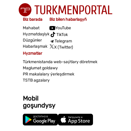
Biz barada
Biz bilen habarlaşyň
Mahabat
YouTube
Hyzmatdaşlyk
TikTok
Düzgünler
Telegram
Habarlaşmak
X (Twitter)
Hyzmatlar
Türkmenistanda web-saýtlary döretmek
Maglumat goldawy
PR makalalary ýerleşdirmek
TSTB agzalary
Mobil
goşundysy