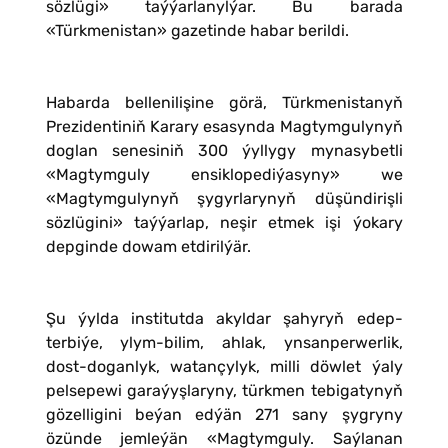
sözlügi» taýýarlanylýar. Bu barada
«Türkmenistan» gazetinde habar berildi.
Habarda bellenilişine görä, Türkmenistanyň
Prezidentiniň Karary esasynda Magtymgulynyň
doglan senesiniň 300 ýyllygy mynasybetli
«Magtymguly ensiklopediýasyny» we
«Magtymgulynyň şygyrlarynyň düşündirişli
sözlügini» taýýarlap, neşir etmek işi ýokary
depginde dowam etdirilýär.
Şu ýylda institutda akyldar şahyryň edep-
terbiýe, ylym-bilim, ahlak, ynsanperwerlik,
dost-doganlyk, watançylyk, milli döwlet ýaly
pelsepewi garaýyşlaryny, türkmen tebigatynyň
gözelligini beýan edýän 271 sany şygryny
özünde jemleýän «Magtymguly. Saýlanan