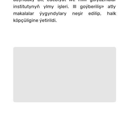
institutynyň ylmy işleri. III goýberiliş» atly
makalalar ýygyndylary neşir edilip, halk
köpçüligine ýetirildi.