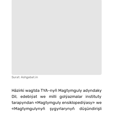
Surat: Ashgabat.in
Häzirki wagtda TYA-nyň Magtymguly adyndaky
Dil, edebiýat we milli golýazmalar instituty
tarapyndan «Magtymguly ensiklopediýasy» we
«Magtymgulynyň şygyrlarynyň düşündirişli