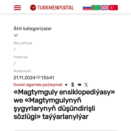
Ähli kategoriýalar
Baş sahypa
/
Habarlar
/
Medeniýet
21.11.2024
13641
Sosial ulgamda paýlaşmak
«Magtymguly ensiklopediýasy»
we «Magtymgulynyň
şygyrlarynyň düşündirişli
sözlügi» taýýarlanylýar