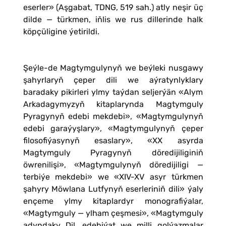
eserler» (Aşgabat, TDNG, 519 sah.) atly neşir üç
dilde — türkmen, iňlis we rus dillerinde halk
köpçüligine ýetirildi.
Şeýle-de Magtymgulynyň we beýleki nusgawy
şahyrlaryň çeper dili we aýratynlyklary
baradaky pikirleri ylmy taýdan seljerýän «Alym
Arkadagymyzyň kitaplarynda Magtymguly
Pyragynyň edebi mekdebi», «Magtymgulynyň
edebi garaýyşlary», «Magtymgulynyň çeper
filosofiýasynyň esaslary», «XX asyrda
Magtymguly Pyragynyň döredijiliginiň
öwrenilişi», «Magtymgulynyň döredijiligi —
terbiýe mekdebi» we «XIV-XV asyr türkmen
şahyry Möwlana Lutfynyň eserleriniň dili» ýaly
ençeme ylmy kitaplardyr monografiýalar,
«Magtymguly — ylham çeşmesi», «Magtymguly
adyndaky Dil, edebiýat we milli golýazmalar