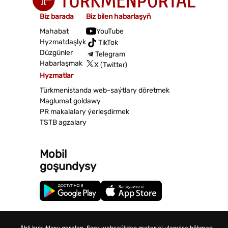
Biz barada
Biz bilen habarlaşyň
Mahabat
YouTube
Hyzmatdaşlyk
TikTok
Düzgünler
Telegram
Habarlaşmak
X (Twitter)
Hyzmatlar
Türkmenistanda web-saýtlary döretmek
Maglumat goldawy
PR makalalary ýerleşdirmek
TSTB agzalary
Mobil
goşundysy
Ähli hukuklary goralan. Eger websaýtdan material ulanylsa hökman