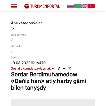
Ähli kategoriýalar
Baş sahypa
/
Habarlar
/
Syýasat
10.08.2022
16470
Sosial ulgamda paýlaşmak
Serdar Berdimuhamedow
«Deňiz han» atly harby gämi
bilen tanyşdy