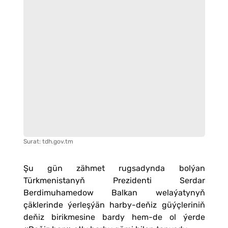
Surat: tdh.gov.tm
Şu gün zähmet rugsadynda bolýan
Türkmenistanyň Prezidenti Serdar
Berdimuhamedow Balkan welaýatynyň
çäklerinde ýerleşýän harby-deňiz güýçleriniň
deňiz birikmesine bardy hem-de ol ýerde