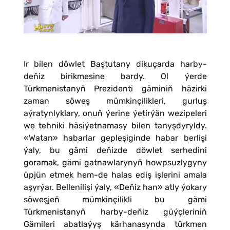
Ir bilen döwlet Baştutany dikuçarda harby-
deňiz birikmesine bardy. Ol ýerde
Türkmenistanyň Prezidenti gäminiň häzirki
zaman söweş mümkinçilikleri, gurluş
aýratynlyklary, onuň ýerine ýetirýän wezipeleri
we tehniki häsiýetnamasy bilen tanyşdyryldy.
«Watan» habarlar gepleşiginde habar berlişi
ýaly, bu gämi deňizde döwlet serhedini
goramak, gämi gatnawlarynyň howpsuzlygyny
üpjün etmek hem-de halas ediş işlerini amala
aşyrýar. Bellenilişi ýaly, «Deňiz han» atly ýokary
söweşjeň mümkinçilikli bu gämi
Türkmenistanyň harby-deňiz güýçleriniň
Gämileri abatlaýyş kärhanasynda türkmen