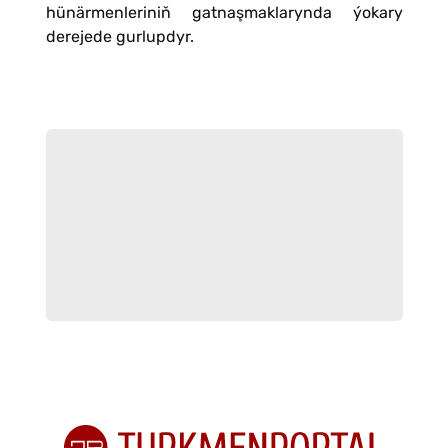
hünärmenleriniň gatnaşmaklarynda ýokary
derejede gurlupdyr.