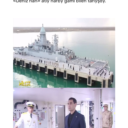
«Deňiz han» atly harby gämi bilen tanyşdy.