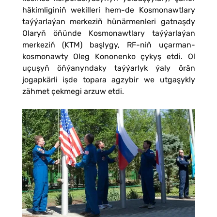
häkimliginiň wekilleri hem-de Kosmonawtlary
taýýarlaýan merkeziň hünärmenleri gatnaşdy
Olaryň öňünde Kosmonawtlary taýýarlaýan
merkeziň (KTM) başlygy, RF-niň uçarman-
kosmonawty Oleg Kononenko çykyş etdi. Ol
uçuşyň öňýanyndaky taýýarlyk ýaly örän
jogapkärli işde topara agzybir we utgaşykly
zähmet çekmegi arzuw etdi.