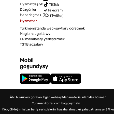
Hyzmatdaşlyk
TikTok
Düzgünler
Telegram
Habarlaşmak
X (Twitter)
Hyzmatlar
Türkmenistanda web-saýtlary döretmek
Maglumat goldawy
PR makalalary ýerleşdirmek
TSTB agzalary
Mobil
goşundysy
Ähli hukuklary goralan. Eger websaýtdan material ulanylsa hökman
TurkmenPortal.com bag goýmaly
Köpçülikleýin habar beriş serişdelerini hasaba almagyň şahadatnamasy
ЭЛ №