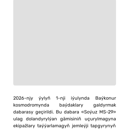
2026-njy ýylyň 1-nji iýulynda Baýkonur
kosmodromynda baýdaklary galdyrmak
dabarasy geçirildi. Bu dabara «Soýuz MS-29»
ulag dolandyrylýan gämisiniň uçurylmagyna
ekipažlary taýýarlamagyň jemleýji tapgyrynyň