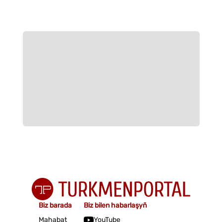
Biz barada
Biz bilen habarlaşyň
Mahabat
YouTube