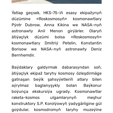
Ýatlap geçsek, HKS-75-iň esasy ekipažynyň
düzümine «Roskosmosyň» kosmonawtlary
Pýotr Dubrow, Anna Kikina we NASA-nyň
astronawty Anil Menon girýärler. Olaryň
ätiýaçlyk düzümi bolsa «Roskosmosyň»
kosmonawtlary Dmitriý Petelin, Konstantin
Borisow we NASA-nyň astronawty Deniz
Bernhemdir.
Baýdaklary galdyrmak dabarasyndan soň,
ätiýaçlyk ekipaž taryhy kosmosy özleşdirmäge
gatnaşan beýik şahsyýetleriň atlary bilen
aýrylmaz baglanyşykly bolan Baýkonur
boýunça ekskursiýa ugrady. Kosmonawtlar
raketa-kosmos ulgamlarynyň meşhur
konstruktory S.P. Korolýowyň ýadygärligine gül
goýdular, kosmodromyň taryhy muzeýine