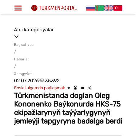
Ähli kategoriýalar
Baş sahypa
/
Habarlar
/
Jemgyýet
02.07.2026
35392
Sosial ulgamda paýlaşmak
Türkmenistanda doglan Oleg
Kononenko Baýkonurda HKS-75
ekipažlarynyň taýýarlygynyň
jemleýji tapgyryna badalga berdi