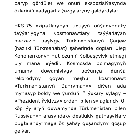
baryp gördüler we onuň ekspozisiýasynda
özleriniň ýadygärlik ýazgylaryny galdyrdylar.
HKS-75 ekipažlarynyň uçuşyň öňýanyndaky
taýýarlygyna Kosmonawtlary taýýarlaýan
merkeziň başlygy, Türkmenistanyň Çärjew
(häzirki Türkmenabat) şäherinde doglan Oleg
Kononenkonyň hut özüniň ýolbaşçylyk etmegi
uly mana eýedir. Kosmosda bolmagynyň
umumy dowamlylygy boýunça dünýä
rekorodyny goýan meşhur kosmonawt
«Türkmenistanyň Gahrymany» diýen ada
mynasyp boldy we ýurduň iň ýokary sylagy –
«Prezident Ýyldyzy» ordeni bilen sylaglandy. Ol
köp ýyllaryň dowamynda Türkmenistan bilen
Russiýanyň arasyndaky dostlukly gatnaşyklary
pugtalandyrmaga öz şahsy goşandyny goşup
gelýär.