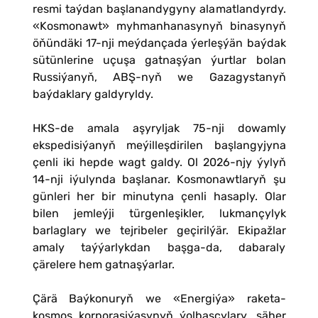
resmi taýdan başlanandygyny alamatlandyrdy.
«Kosmonawt» myhmanhanasynyň binasynyň
öňündäki 17-nji meýdançada ýerleşýän baýdak
sütünlerine uçuşa gatnaşýan ýurtlar bolan
Russiýanyň, ABŞ-nyň we Gazagystanyň
baýdaklary galdyryldy.
HKS-de amala aşyryljak 75-nji dowamly
ekspedisiýanyň meýilleşdirilen başlangyjyna
çenli iki hepde wagt galdy. Ol 2026-njy ýylyň
14-nji iýulynda başlanar. Kosmonawtlaryň şu
günleri her bir minutyna çenli hasaply. Olar
bilen jemleýji türgenleşikler, lukmançylyk
barlaglary we tejribeler geçirilýär. Ekipažlar
amaly taýýarlykdan başga-da, dabaraly
çärelere hem gatnaşýarlar.
Çärä Baýkonuryň we «Energiýa» raketa-
kosmos korporasiýasynyň ýolbaşçylary, şäher