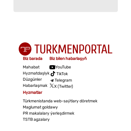
Biz barada
Biz bilen habarlaşyň
Mahabat
YouTube
Hyzmatdaşlyk
TikTok
Düzgünler
Telegram
Habarlaşmak
X (Twitter)
Hyzmatlar
Türkmenistanda web-saýtlary döretmek
Maglumat goldawy
PR makalalary ýerleşdirmek
TSTB agzalary