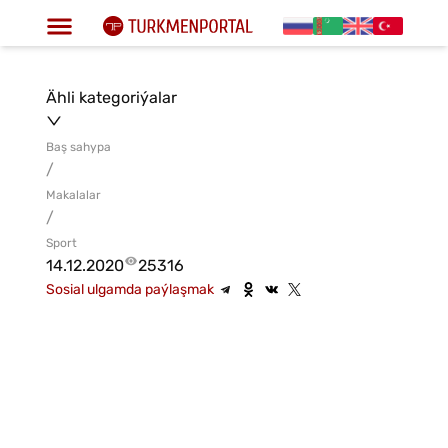
Ähli kategoriýalar
Baş sahypa
/
Makalalar
/
Sport
14.12.2020
25316
Sosial ulgamda paýlaşmak