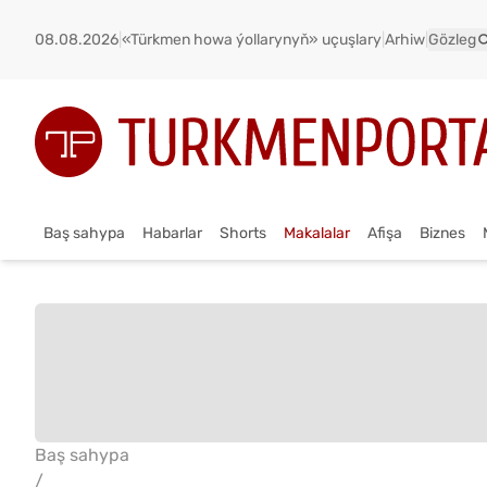
08.08.2026
|
«Türkmen howa ýollarynyň» uçuşlary
|
Arhiw
|
Gözleg
Baş sahypa
Habarlar
Shorts
Makalalar
Afişa
Biznes
Baş sahypa
/