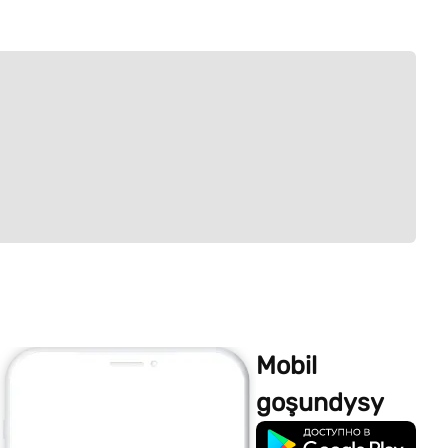
Mobil
goşundysy