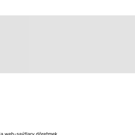
a web-saýtlary döretmek