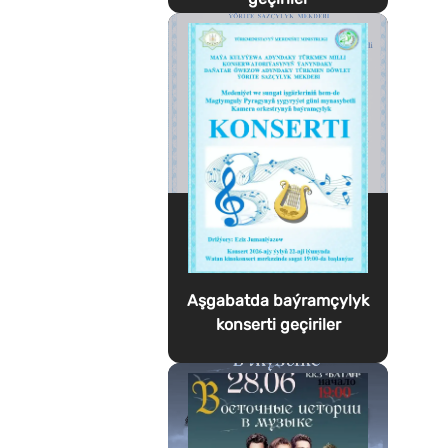
Aşgabatda baýramçylyk
konserti geçiriler