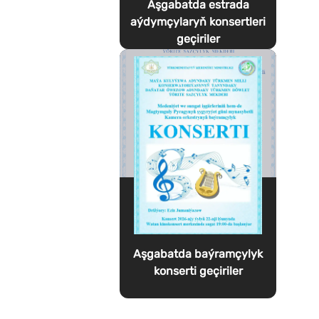
Aşgabatda estrada
aýdymçylaryň konsertleri
geçiriler
Aşgabatda baýramçylyk
konserti geçiriler