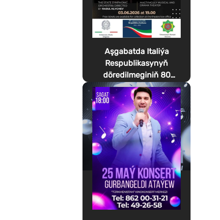
Aşgabatda Italiýa
Respublikasynyň
döredilmeginiň 80
ýyllygyna bagyşlanan
Festa della Musica
geçirilýär