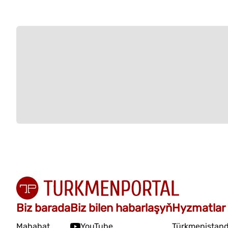
Biz barada
Biz bilen habarlaşyň
Hyzmatlar
Mahabat
YouTube
Türkmenistand