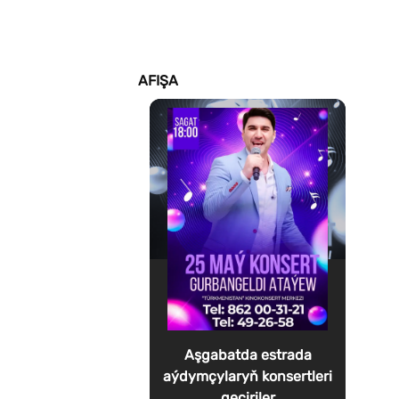
AFIŞA
Aşgabatda estrada
aýdymçylaryň konsertleri
geçiriler