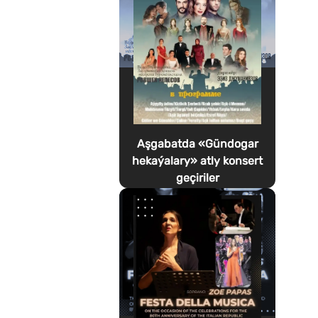
Aşgabatda «Gündogar
hekaýalary» atly konsert
geçiriler