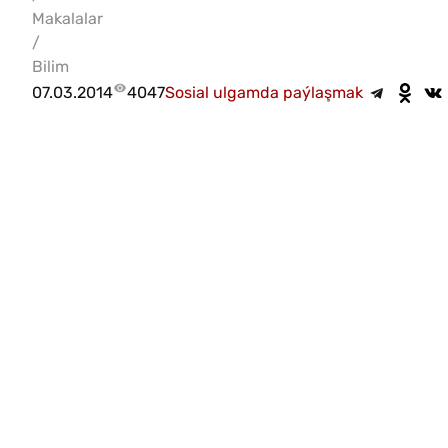
Makalalar
/
Bilim
07.03.2014
4047
Sosial ulgamda paýlaşmak