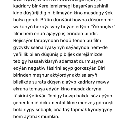
kadrlary bir ýere jemlemegi başarýan zehinli
kino düşürijidigini bilmeýän kino muşdagy ýok
bolsa gerek. Bütin dünýäni howpa düşüren bir
wakanyň hekaýasyny beýan edýän “Ýokançlyk”
filmi hem onuň ajaýyp işlerinden biridir.
Rejissýor tarapyndan hödürlenen bu film
gyzykly ssenariýasynyň saýasynda hem-de
ýeňillik bilen düşünişip biljek derejämizde
tebigy hassalyklaryň adamzat durmuşyna
edýän negatiw täsirini açyp görkezýär. Biri
birinden meşhur aktýordyr aktrisalaryň
bilelikde surata düşen ajaýyp kadrlary mawy
ekrana tomaşa edýän kino muşdaklaryna
täsirini ýetirýär. Tebigy howp hakda söz açýan
çeper filmiň dokumental filme meňzeş görnüşli
bolanlygy sebäpli, oňa taý tapmak kyndygyny
hem aýtmak mümkin.