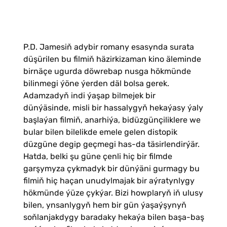
P.D. Jamesiň adybir romany esasynda surata
düşürilen bu filmiň häzirkizaman kino äleminde
birnäçe ugurda döwrebap nusga hökmünde
bilinmegi ýöne ýerden däl bolsa gerek.
Adamzadyň indi ýaşap bilmejek bir
dünýäsinde, misli bir hassalygyň hekaýasy ýaly
başlaýan filmiň, anarhiýa, bidüzgünçiliklere we
bular bilen bilelikde emele gelen distopik
düzgüne degip geçmegi has-da täsirlendirýär.
Hatda, belki şu güne çenli hiç bir filmde
garşymyza çykmadyk bir dünýäni gurmagy bu
filmiň hiç haçan unudylmajak bir aýratynlygy
hökmünde ýüze çykýar. Bizi howplaryň iň ulusy
bilen, ynsanlygyň hem bir gün ýaşaýşynyň
soňlanjakdygy baradaky hekaýa bilen başa-baş