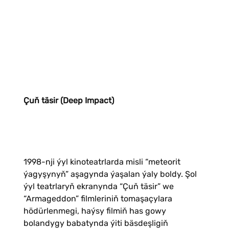
Çuň täsir (Deep Impact)
1998-nji ýyl kinoteatrlarda misli “meteorit
ýagyşynyň” aşagynda ýaşalan ýaly boldy. Şol
ýyl teatrlaryň ekranynda “Çuň täsir” we
“Armageddon” filmleriniň tomaşaçylara
hödürlenmegi, haýsy filmiň has gowy
bolandygy babatynda ýiti bäsdeşligiň