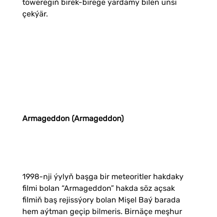
töweregiň birek-birege ýardamy bilen ünsi
çekýär.
Armageddon (Armageddon)
1998-nji ýylyň başga bir meteoritler hakdaky
filmi bolan “Armageddon” hakda söz açsak
filmiň baş rejissýory bolan Mişel Baý barada
hem aýtman geçip bilmeris. Birnäçe meşhur