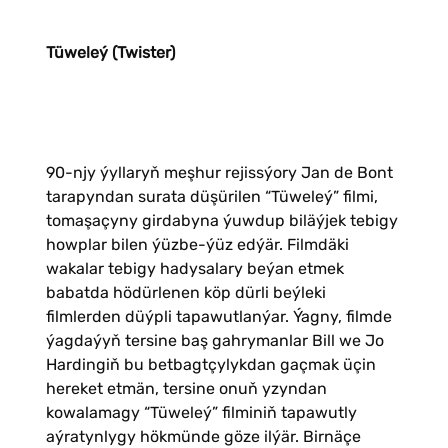
Tüweleý (Twister)
90-njy ýyllaryň meşhur rejissýory Jan de Bont
tarapyndan surata düşürilen “Tüweleý” filmi,
tomaşaçyny girdabyna ýuwdup biläýjek tebigy
howplar bilen ýüzbe-ýüz edýär. Filmdäki
wakalar tebigy hadysalary beýan etmek
babatda hödürlenen köp dürli beýleki
filmlerden düýpli tapawutlanýar. Ýagny, filmde
ýagdaýyň tersine baş gahrymanlar Bill we Jo
Hardingiň bu betbagtçylykdan gaçmak üçin
hereket etmän, tersine onuň yzyndan
kowalamagy “Tüweleý” filminiň tapawutly
aýratynlygy hökmünde göze ilýär. Birnäçe