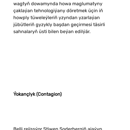
wagtyň dowamynda howa maglumatyny
çaklaýan tehnologiýany döretmek üçin iň
howply tüweleýleriň yzyndan yzarlaýan
jübütleriň gyzykly başdan geçirmesi täsirli
sahnalaryň üsti bilen beýan edilýär.
Ýokançlyk (Contagion)
Belli rejissýor Stiwen Soderbergiň ajaýyp