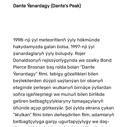
Dante Ýanardagy (Dante's Peak)
1998-nji ýyl meteoritleriň ýyly hökmünde
hakydamyzda galan bolsa, 1997-nji ýyl
ýanardaglaryň ýyly bolupdy. Rojer
Donaldsonyň rejissýorlygynda we ozalky Bond
Pierce Brosnan baş rolda bolan “Dante
Ýanardagy” filmi, tebigy gözellikleri bilen
beýlekilerden düýpli saýlanýan bir obanyň
eteginde ýerleşen wulkanyň birnäçe ýyllardan
soňra işjeňleşmegi we munuň bilen birlikde
getiren betbagtçylyklaryny tomaşaçylaryň
öňünde açyp görkezýär. Şol ýylda ekrana çykan
“Wulkan” filmi bilen deňeşdirilen film, adamlaryň
betbagtçylyga garşy ugurtapyjylygy we daş-