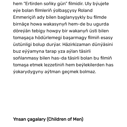
hem “Ertirden soňky gün” filmidir. Uly býujete
eýe bolan filmleriň ýolbaşçysy Roland
Emmeriçiň ady bilen baglanyşykly bu filmde
birnäçe howa wakasynyň hem-de bu ugurda
döreýän tebigy howpy bir wakanyň üsti bilen
tomaşaça hödürlemegi başarmagy filmiň esasy
üstünligi bolup durýar. Häzirkizaman dünýäsini
buz eýýamyna tarap yza aýlan täsirli
soňlanmasy bilen has-da täsirli bolan bu filmiň
tomaşa etmek lezzetiniň hem beýlekilerden has
ýokarydygyny aýtman geçmek bolmaz.
Ynsan çagalary (Children of Men)