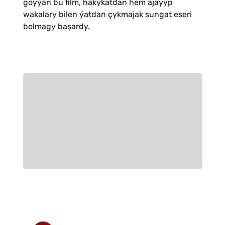
goýýan bu film, hakykatdan hem ajaýyp
wakalary bilen ýatdan çykmajak sungat eseri
bolmagy başardy.