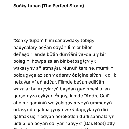
Soňky tupan (The Perfect Storm)
“Soňky tupan” filmi sanawdaky tebigy
hadysalary beýan edýän filmler bilen
deňeşdirilende bütin dünýäni ýa-da uly bir
bölegini howpa salan bir betbagtçylyk
wakasyny aňlatmaýar. Munuň tersine, mümkin
boldugyça az sanly adamy öz içine alýan “kiçijik
hekaýany” aňladýar. Filmde beýan edilýän
wakalar balykçylaryň başdan geçirmesi bilen
garşymyza çykýar. Ýagny, filmde “Andre Gail”
atly bir gäminiň we ýolagçylarynyň ummanyň
ortasynda galmagynyň we ýolagçylaryň diri
galmak üçin edýän hereketleri dürli sahnalaryň
üsti bilen beýan edilýär. “Gaýyk” (Das Boot) atly