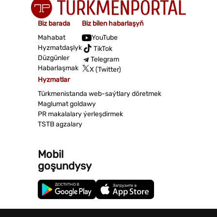
Biz barada
Biz bilen habarlaşyň
Mahabat
YouTube
Hyzmatdaşlyk
TikTok
Düzgünler
Telegram
Habarlaşmak
X (Twitter)
Hyzmatlar
Türkmenistanda web-saýtlary döretmek
Maglumat goldawy
PR makalalary ýerleşdirmek
TSTB agzalary
Mobil
goşundysy