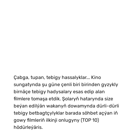
Çabga, tupan, tebigy hassalyklar... Kino
sungatynda şu güne çenli biri birinden gyzykly
birnäçe tebigy hadysalary esas edip alan
filmlere tomaşa etdik. Şolaryň hatarynda size
beýan edilýän wakanyň dowamynda dürli-dürli
tebigy betbagtçylyklar barada söhbet açýan iň
gowy filmleriň ilkinji onlugyny (TOP 10)
hödürleýäris.