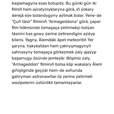
başlamagyna esas bolupdy. Bu günki gün iki
filmiň hem aýratynlyklaryna görä, iň ýokary
derejä eýe bolandygyny aýtmak bolar. Ýene-de
“Çuň täsir” filminiň “Armageddona” görä, çeper
film hökmünde tomaşaça ýetirmekçi bolýan
täsirini has gowy ýerine ýetirendigini aýdyp
bileris. Ýagny, Älemdäki äpet meteoritiň Ýer
şaryna, hakykatdan hem çaknyşmagynyň
sahnasyny tomaşaça görkezmek ýaly ajaýyp
başarnygy özünde jemleýär. Bilşimiz ýaly,
“Armageddon” filminiň bolsa köp wakalary Älem
giňişliginde geçýär hem-de soňunda
gahryman astronawtlar öz ýerine ýetirmeli
wezipelerini üstünlikli tamamlaýarlar.