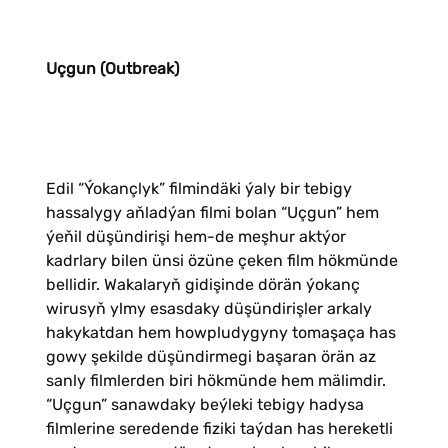
Uçgun (Outbreak)
Edil “Ýokançlyk” filmindäki ýaly bir tebigy
hassalygy aňladýan filmi bolan “Uçgun” hem
ýeňil düşündirişi hem-de meşhur aktýor
kadrlary bilen ünsi özüne çeken film hökmünde
bellidir. Wakalaryň gidişinde dörän ýokanç
wirusyň ylmy esasdaky düşündirişler arkaly
hakykatdan hem howpludygyny tomaşaça has
gowy şekilde düşündirmegi başaran örän az
sanly filmlerden biri hökmünde hem mälimdir.
“Uçgun” sanawdaky beýleki tebigy hadysa
filmlerine seredende fiziki taýdan has hereketli