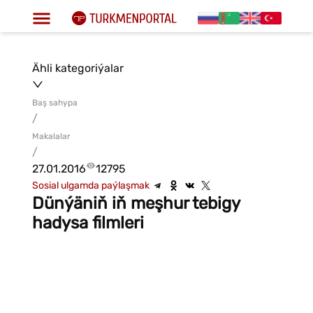
Ähli kategoriýalar
Baş sahypa
/
Makalalar
/
27.01.2016
12795
Sosial ulgamda paýlaşmak
Dünýäniň iň meşhur tebigy
hadysa filmleri