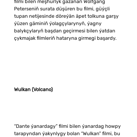
filmi bilen meşhurlyk gazanan Wolfgang
Peterseniň surata düşüren bu filmi, güýçli
tupan netijesinde döreýän äpet tolkuna garşy
ýüzen gäminiň ýolagçylarynyň, ýagny
balykçylaryň başdan geçirmesi bilen ýatdan
çykmajak filmleriň hataryna girmegi başardy.
Wulkan (Volcano)
“Dante ýanardagy” filmi bilen ýanardag howpy
tarapyndan ýakynlygy bolan “Wulkan” filmi, bu