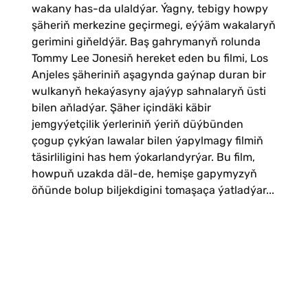
wakany has-da ulaldýar. Ýagny, tebigy howpy
şäheriň merkezine geçirmegi, eýýäm wakalaryň
gerimini giňeldýär. Baş gahrymanyň rolunda
Tommy Lee Jonesiň hereket eden bu filmi, Los
Anjeles şäheriniň aşagynda gaýnap duran bir
wulkanyň hekaýasyny ajaýyp sahnalaryň üsti
bilen aňladýar. Şäher içindäki käbir
jemgyýetçilik ýerleriniň ýeriň düýbünden
çogup çykýan lawalar bilen ýapylmagy filmiň
täsirliligini has hem ýokarlandyrýar. Bu film,
howpuň uzakda däl-de, hemişe gapymyzyň
öňünde bolup biljekdigini tomaşaça ýatladýar...