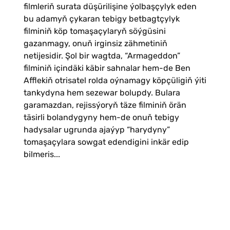
filmleriň surata düşürilişine ýolbaşçylyk eden
bu adamyň çykaran tebigy betbagtçylyk
filminiň köp tomaşaçylaryň söýgüsini
gazanmagy, onuň irginsiz zähmetiniň
netijesidir. Şol bir wagtda, “Armageddon”
filminiň içindäki käbir sahnalar hem-de Ben
Afflekiň otrisatel rolda oýnamagy köpçüligiň ýiti
tankydyna hem sezewar bolupdy. Bulara
garamazdan, rejissýoryň täze filminiň örän
täsirli bolandygyny hem-de onuň tebigy
hadysalar ugrunda ajaýyp “harydyny”
tomaşaçylara sowgat edendigini inkär edip
bilmeris...