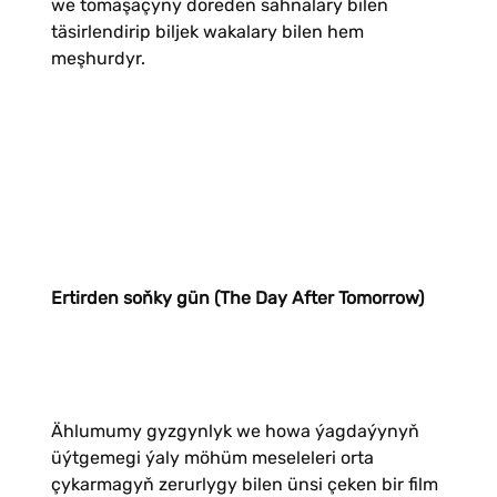
we tomaşaçyny döreden sahnalary bilen
täsirlendirip biljek wakalary bilen hem
meşhurdyr.
Ertirden soňky gün (The Day After Tomorrow)
Ählumumy gyzgynlyk we howa ýagdaýynyň
üýtgemegi ýaly möhüm meseleleri orta
çykarmagyň zerurlygy bilen ünsi çeken bir film