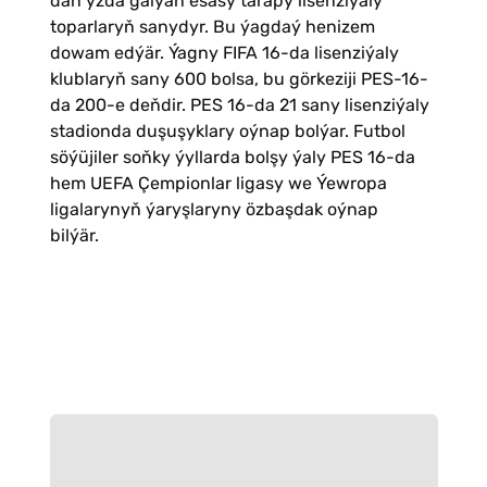
dan yzda galýan esasy tarapy lisenziýaly
toparlaryň sanydyr. Bu ýagdaý henizem
dowam edýär. Ýagny FIFA 16-da lisenziýaly
klublaryň sany 600 bolsa, bu görkeziji PES-16-
da 200-e deňdir. PES 16-da 21 sany lisenziýaly
stadionda duşuşyklary oýnap bolýar. Futbol
söýüjiler soňky ýyllarda bolşy ýaly PES 16-da
hem UEFA Çempionlar ligasy we Ýewropa
ligalarynyň ýaryşlaryny özbaşdak oýnap
bilýär.