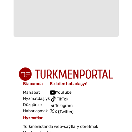
Biz barada
Biz bilen habarlaşyň
Mahabat
YouTube
Hyzmatdaşlyk
TikTok
Düzgünler
Telegram
Habarlaşmak
X (Twitter)
Hyzmatlar
Türkmenistanda web-saýtlary döretmek