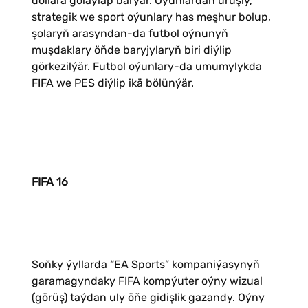
dollara golaýlap barýar. Oýunlardan uruşly,
strategik we sport oýunlary has meşhur bolup,
şolaryň arasyndan-da futbol oýnunyň
muşdaklary öňde baryjylaryň biri diýlip
görkezilýär. Futbol oýunlary-da umumylykda
FIFA we PES diýlip ikä bölünýär.
FIFA 16
Soňky ýyllarda “EA Sports” kompaniýasynyň
garamagyndaky FIFA kompýuter oýny wizual
(görüş) taýdan uly öňe gidişlik gazandy. Oýny