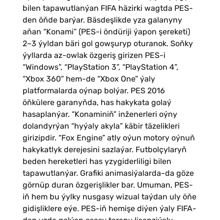
bilen tapawutlanýan FIFA häzirki wagtda PES-
den öňde barýar. Bäsdeşlikde yza galanyny
aňan “Konami” (PES-i öndüriji ýapon şereketi)
2–3 ýyldan bäri gol gowşuryp oturanok. Soňky
ýyllarda az-owlak özgeriş girizen PES-i
“Windows”, “PlayStation 3”, “PlayStation 4”,
“Xbox 360” hem-de “Xbox One” ýaly
platformalarda oýnap bolýar. PES 2016
öňkülere garanyňda, has hakykata golaý
hasaplanýar. “Konaminiň” inženerleri oýny
dolandyrýan “hyýaly akyla” käbir täzelikleri
girizipdir. “Fox Engine” atly oýun motory oýnuň
hakykatlyk derejesini sazlaýar. Futbolçylaryň
beden hereketleri has yzygiderliligi bilen
tapawutlanýar. Grafiki animasiýalarda-da göze
görnüp duran özgerişlikler bar. Umuman, PES-
iň hem bu ýylky nusgasy wizual taýdan uly öňe
gidişliklere eýe. PES-iň hemişe diýen ýaly FIFA-