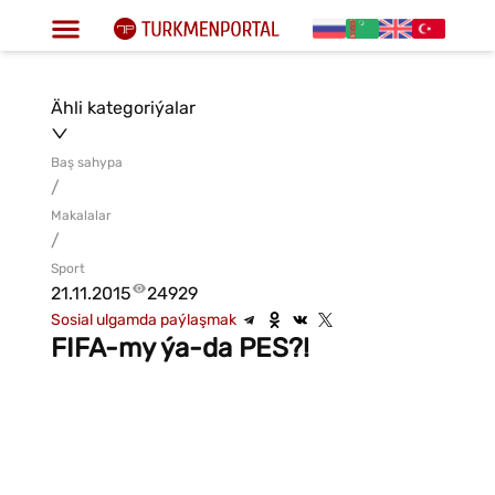
Ähli kategoriýalar
Baş sahypa
/
Makalalar
/
Sport
21.11.2015
24929
Sosial ulgamda paýlaşmak
FIFA-my ýa-da PES?!