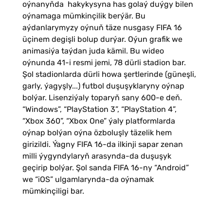
oýnanyňda hakykysyna has golaý duýgy bilen
oýnamaga mümkinçilik berýär. Bu
aýdanlarymyzy oýnuň täze nusgasy FIFA 16
üçinem degişli bolup durýar. Oýun grafik we
animasiýa taýdan juda kämil. Bu wideo
oýnunda 41-i resmi jemi, 78 dürli stadion bar.
Şol stadionlarda dürli howa şertlerinde (güneşli,
garly, ýagyşly...) futbol duşuşyklaryny oýnap
bolýar. Lisenziýaly toparyň sany 600-e deň.
“Windows”, “PlayStation 3”, “PlayStation 4”,
“Xbox 360”, “Xbox One” ýaly platformlarda
oýnap bolýan oýna özboluşly täzelik hem
girizildi. Ýagny FIFA 16-da ilkinji sapar zenan
milli ýygyndylaryň arasynda-da duşuşyk
geçirip bolýar. Şol sanda FIFA 16-ny “Android”
we “iOS” ulgamlarynda-da oýnamak
mümkinçiligi bar.