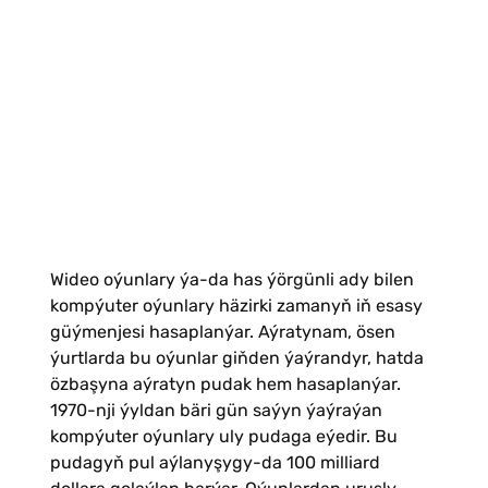
Wideo oýunlary ýa-da has ýörgünli ady bilen
kompýuter oýunlary häzirki zamanyň iň esasy
güýmenjesi hasaplanýar. Aýratynam, ösen
ýurtlarda bu oýunlar giňden ýaýrandyr, hatda
özbaşyna aýratyn pudak hem hasaplanýar.
1970-nji ýyldan bäri gün saýyn ýaýraýan
kompýuter oýunlary uly pudaga eýedir. Bu
pudagyň pul aýlanyşygy-da 100 milliard