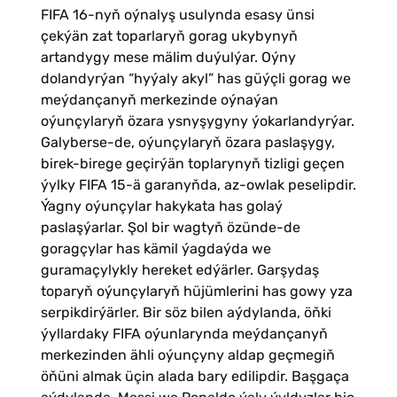
FIFA 16-nyň oýnalyş usulynda esasy ünsi
çekýän zat toparlaryň gorag ukybynyň
artandygy mese mälim duýulýar. Oýny
dolandyrýan “hyýaly akyl” has güýçli gorag we
meýdançanyň merkezinde oýnaýan
oýunçylaryň özara ysnyşygyny ýokarlandyrýar.
Galyberse-de, oýunçylaryň özara paslaşygy,
birek-birege geçirýän toplarynyň tizligi geçen
ýylky FIFA 15-ä garanyňda, az-owlak peselipdir.
Ýagny oýunçylar hakykata has golaý
paslaşýarlar. Şol bir wagtyň özünde-de
goragçylar has kämil ýagdaýda we
guramaçylykly hereket edýärler. Garşydaş
toparyň oýunçylaryň hüjümlerini has gowy yza
serpikdirýärler. Bir söz bilen aýdylanda, öňki
ýyllardaky FIFA oýunlarynda meýdançanyň
merkezinden ähli oýunçyny aldap geçmegiň
öňüni almak üçin alada bary edilipdir. Başgaça