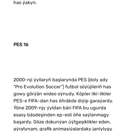
has ýakyn.
PES 16
2000-nji ýyllaryň başlarynda PES (doly ady
“Pro Evolution Soccer”) futbol söýüjileriň has
gowy görýän wideo oýnudy. Köpler ilki-ilkiler
PES-e FIFA-dan has öňräkde diýip garaýardy.
Ýöne 2009-njy ýyldan bäri FIFA bu ugurda
esasy bäsdeşinden ep-esli öňe saýlanmagy
başardy. Göze dokunýan üýtgeşiklikler eden,
aýratynam, grafik animasiýalardaky janlylygy