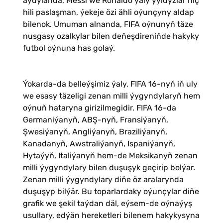
aýdylanda, Messi we Ronaldo ýaly ýyldyzlar hiç
hili paslaşman, ýekeje özi ähli oýunçyny aldap
bilenok. Umuman alnanda, FIFA oýnunyň täze
nusgasy ozalkylar bilen deňeşdireniňde hakyky
futbol oýnuna has golaý.
Ýokarda-da belleýşimiz ýaly, FIFA 16-nyň iň uly
we esasy täzeligi zenan milli ýygyndylaryň hem
oýnuň hataryna girizilmegidir. FIFA 16-da
Germaniýanyň, ABŞ-nyň, Fransiýanyň,
Şwesiýanyň, Angliýanyň, Braziliýanyň,
Kanadanyň, Awstraliýanyň, Ispaniýanyň,
Hytaýyň, Italiýanyň hem-de Meksikanyň zenan
milli ýygyndylary bilen duşuşyk geçirip bolýar.
Zenan milli ýygyndylary diňe öz aralarynda
duşuşyp bilýär. Bu toparlardaky oýunçylar diňe
grafik we şekil taýdan däl, eýsem-de oýnaýyş
usullary, edýän hereketleri bilenem hakykysyna