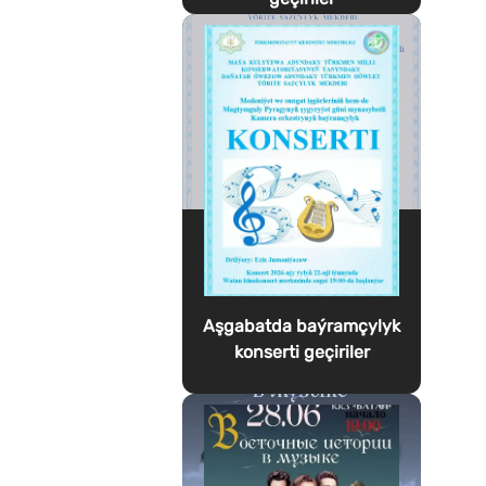
Aşgabatda baýramçylyk
konserti geçiriler