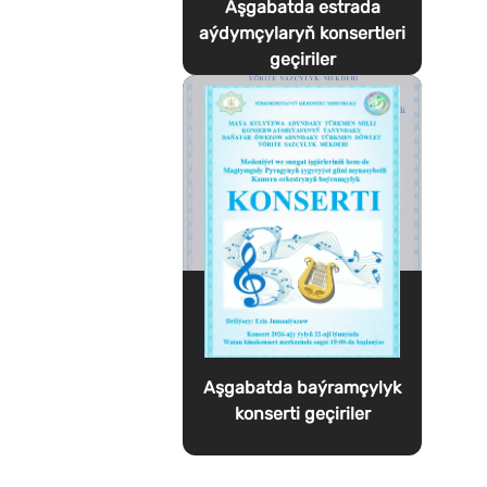
Aşgabatda estrada
aýdymçylaryň konsertleri
geçiriler
Aşgabatda baýramçylyk
konserti geçiriler