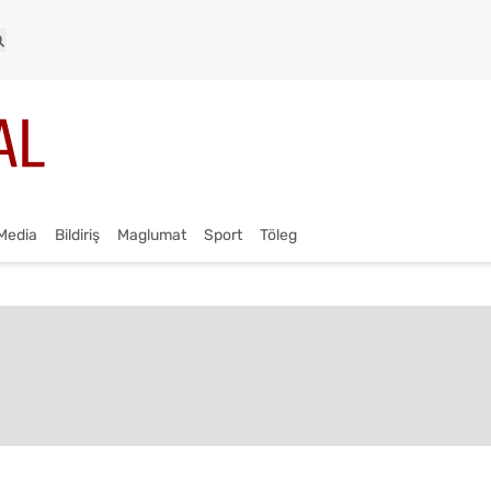
Media
Bildiriş
Maglumat
Sport
Töleg