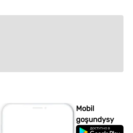
Mobil
goşundysy