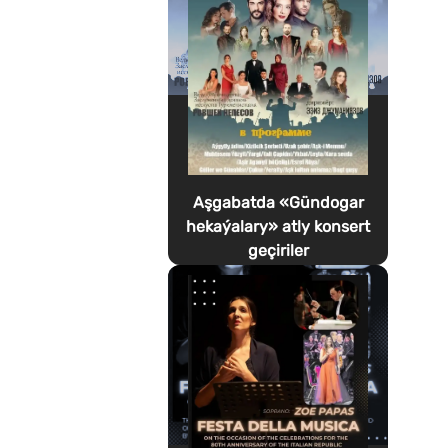
Aşgabatda «Gündogar
hekaýalary» atly konsert
geçiriler