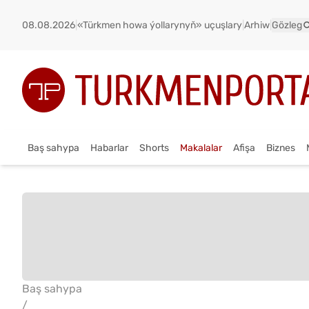
08.08.2026
|
«Türkmen howa ýollarynyň» uçuşlary
|
Arhiw
|
Gözleg
Baş sahypa
Habarlar
Shorts
Makalalar
Afişa
Biznes
Baş sahypa
/