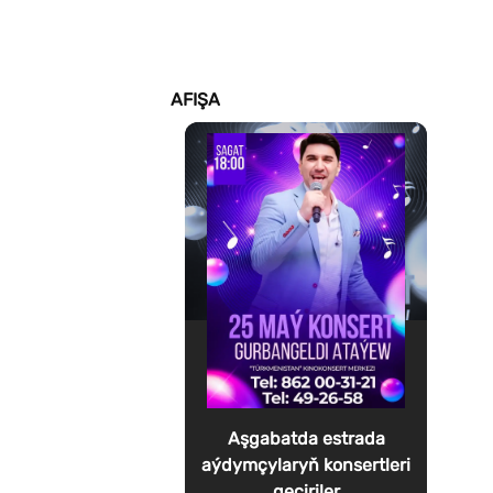
AFIŞA
Aşgabatda estrada
aýdymçylaryň konsertleri
geçiriler