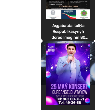
Aşgabatda Italiýa
Respublikasynyň
döredilmeginiň 80
ýyllygyna bagyşlanan
Festa della Musica
geçirilýär