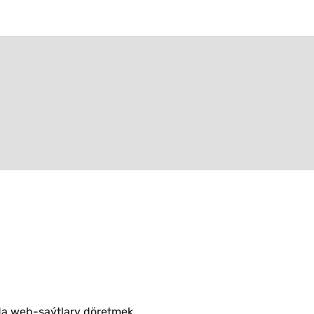
a web-saýtlary döretmek