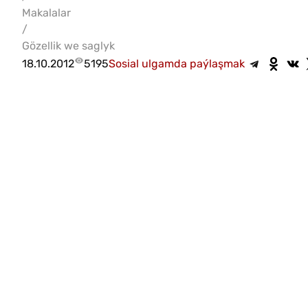
Makalalar
/
Gözellik we saglyk
18.10.2012
5195
Sosial ulgamda paýlaşmak