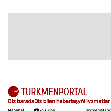
Biz barada
Biz bilen habarlaşyň
Hyzmatlar
Mahabat
YouTube
Türkmenistand