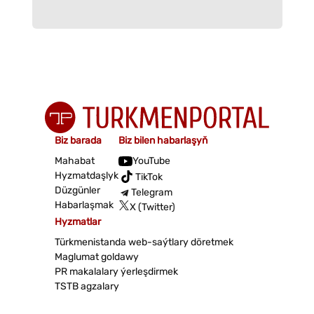
Biz barada
Biz bilen habarlaşyň
Mahabat
YouTube
Hyzmatdaşlyk
TikTok
Düzgünler
Telegram
Habarlaşmak
X (Twitter)
Hyzmatlar
Türkmenistanda web-saýtlary döretmek
Maglumat goldawy
PR makalalary ýerleşdirmek
TSTB agzalary