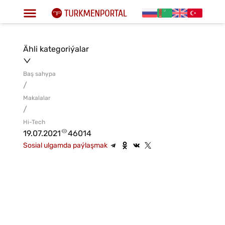
Ähli kategoriýalar
Baş sahypa
/
Makalalar
/
Hi-Tech
19.07.2021
46014
Sosial ulgamda paýlaşmak